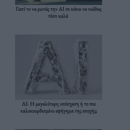
Γιατί το να ρωτάς την AI σε κάνει να νιώθεις
τόσο καλά
AI: Η μεγαλύτερη υπόσχεση ή το πιο
καλοκουρδισμένο αφήγημα της εποχής;