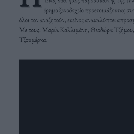
Ένας διάσημος παρουσιαστής της τηλε
έρημο ξενοδοχείο προετοιμάζοντας συ
όλοι τον αναζητούν, εκείνος ανακαλύπτει απρόσμ
Με τους: Μαρία Καλλιμάνη, Θεοδώρα Τζήμου,
Τζουμέρκα.