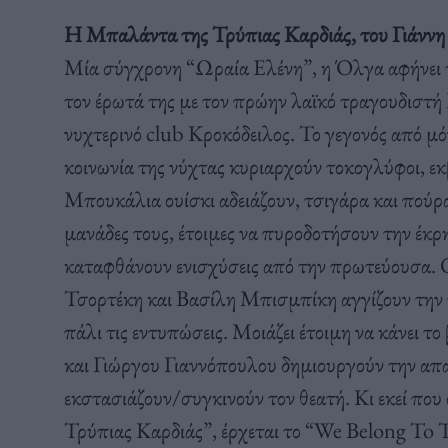
H Μπαλάντα της Τρύπιας Καρδιάς, του Γιάννη
Μία σύγχρονη “Ωραία Ελένη”, η Όλγα αφήνει τ
τον έρωτά της με τον πρώην λαϊκό τραγουδιστή
νυχτερινό club Κροκόδειλος. Το γεγονός από μόν
κοινωνία της νύχτας κυριαρχούν τοκογλύφοι, εκ
Μπουκάλια ουίσκι αδειάζουν, τσιγάρα και πού
μανάδες τους, έτοιμες να πυροδοτήσουν την έκρ
καταφθάνουν ενισχύσεις από την πρωτεύουσα. 
Τσορτέκη και Βασίλη Μπισμπίκη αγγίζουν την 
πάλι τις εντυπώσεις. Μοιάζει έτοιμη να κάνει
και Γιώργου Γιαννόπουλου δημιουργούν την απ
εκστασιάζουν/συγκινούν τον θεατή. Kι εκεί που
Τρύπιας Καρδιάς”, έρχεται το “We Belong To T