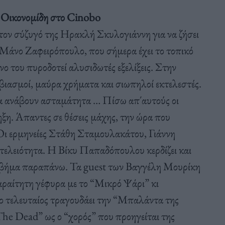
 Οικονομίδη στο Cinobo
ον σύζυγό της Ηρακλή Σκυλογιάννη για να ζήσει
 Μάνο Ζαφειρόπουλο, που σήμερα έχει το τοπικό
ο του πυροδοτεί αλυσιδωτές εξελίξεις. Στην
βιασμοί, μαύρα χρήματα και σιωπηλοί εκτελεστές.
ρα ανάβουν ασταμάτητα … Πίσω απ΄αυτούς οι
ηξη. Άπαντες σε θέσεις μάχης, την ώρα που
Οι ερμηνείες Στάθη Σταμουλακάτου, Γιάννη
τελειότητα. Η Βίκυ Παπαδόπουλου κερδίζει και
 το βήμα παραπάνω. Τα guest των Βαγγέλη Μουρίκη
αραίτητη γέφυρα με το “Μικρό Ψάρι” κι
 ο τελευταίος τραγουδάει την “Μπαλάντα της
he Dead” ως ο “χορός” που προηγείται της