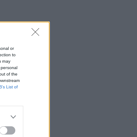
sonal or
ection to
ou may
 personal
out of the
 downstream
B’s List of