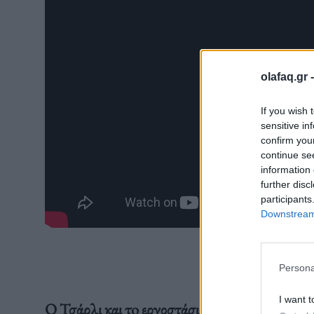
olafaq.gr 
If you wish 
sensitive in
confirm you
continue se
information 
further disc
participants
Downstream 
Persona
I want t
Ο Τσάρλι και τo εργοστάσιο της Σοκολάτας,