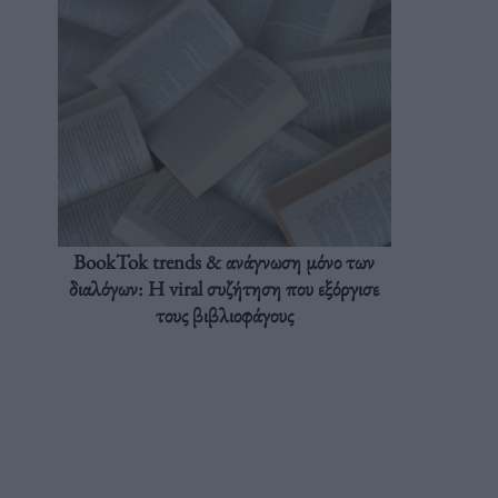
BookTok trends & ανάγνωση μόνο των
διαλόγων: Η viral συζήτηση που εξόργισε
τους βιβλιοφάγους