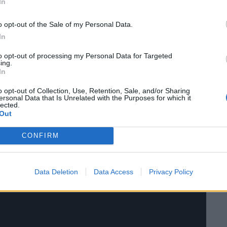
In
να ευφάνταστο εργαστήριο γλυκών στο οποίο δεν
o opt-out of the Sale of my Personal Data.
λέποντας πως δεν υπάρχει διάδοχη κατάσταση,
In
υ να διασφαλίσει την επόμενη ημέρα. Ο Τσάρλι θα
to opt-out of processing my Personal Data for Targeted
ι πλέον το όνειρό του πραγματικότητα. Αρκεί να
ing.
In
 Γουίλι…
o opt-out of Collection, Use, Retention, Sale, and/or Sharing
ersonal Data that Is Unrelated with the Purposes for which it
lected.
Out
CONFIRM
Data Deletion
Data Access
Privacy Policy