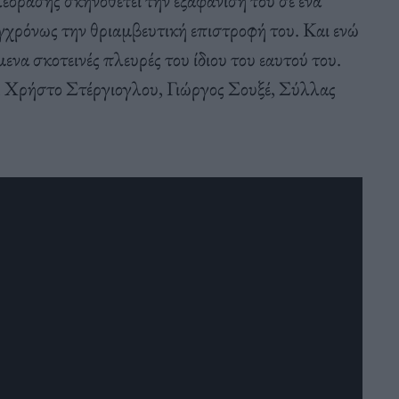
όρασης σκηνοθετεί την εξαφάνισή του σε ένα
γχρόνως την θριαμβευτική επιστροφή του. Και ενώ
ενα σκοτεινές πλευρές του ίδιου του εαυτού του.
 Χρήστο Στέργιογλου, Γιώργος Σουξέ, Σύλλας