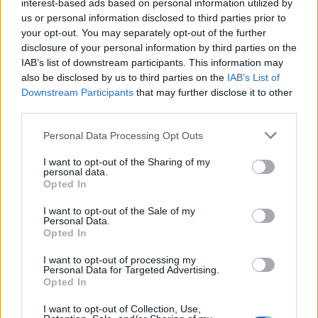
interest-based ads based on personal information utilized by
κόκκινο φωτισμό, καθώς διακόπτονται από
us or personal information disclosed to third parties prior to
your opt-out. You may separately opt-out of the further
αποσπάσματα που τον δείχνουν να πολεμάει
disclosure of your personal information by third parties on the
αόρατους εχθρούς. Όλα τελειώνουν με ένα πλάνο
IAB’s list of downstream participants. This information may
also be disclosed by us to third parties on the
IAB’s List of
του προσώπου του Rick, που φωτίζεται από ένα
Downstream Participants
that may further disclose it to other
κόκκινο φως σε μια κατά θεοσκότεινη περιοχή.
third parties.
Personal Data Processing Opt Outs
I want to opt-out of the Sharing of my
Συνολικά, το “The Walking Dead: The Ones
personal data.
Opted In
Who Live” μοιάζει να είναι μια τηλεοπτική σειρά
I want to opt-out of the Sale of my
που πρέπει να δουν όλοι οι οπαδοί του franchise. Τα
Personal Data.
Opted In
έχει όλα, από τους διάσημους ήρωες μέχρι δράση και
I want to opt-out of processing my
gore και δράμα. Η πρώτη σεζόν θα διαρκέσει για έξι
Personal Data for Targeted Advertising.
Opted In
επεισόδια και θα προβληθεί στο AMC κάποια
I want to opt-out of Collection, Use,
στιγμή το 2024.