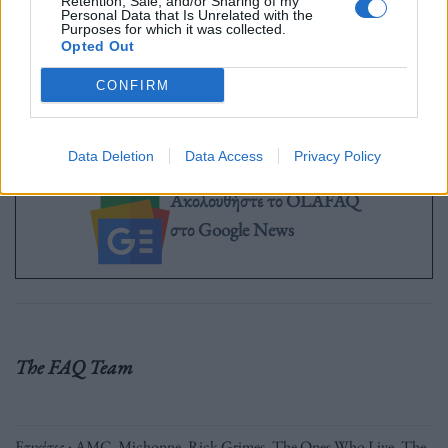
Retention, Sale, and/or Sharing of my
Personal Data that Is Unrelated with the
Purposes for which it was collected.
Opted Out
CONFIRM
Με πληροφορίες από το Looper.
Data Deletion
Data Access
Privacy Policy
Ακολουθήστε το OLAFAQ
στο Google News
The FAQ Team
Ετικέτες :
AMC
,
Michonne
,
Rick Grimes
,
The Ones Who Live
,
The