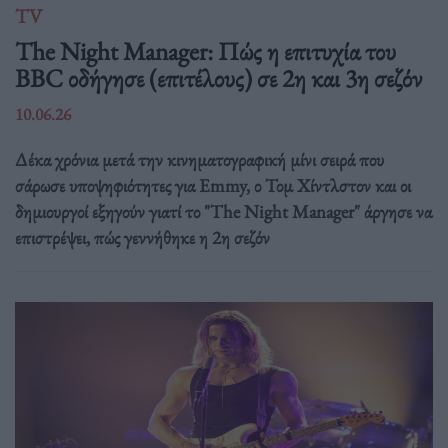
TV
The Night Manager: Πώς η επιτυχία του
BBC οδήγησε (επιτέλους) σε 2η και 3η σεζόν
10.06.26
Δέκα χρόνια μετά την κινηματογραφική μίνι σειρά που
σάρωσε υποψηφιότητες για Emmy, ο Τομ Χίντλστον και οι
δημιουργοί εξηγούν γιατί το "The Night Manager" άργησε να
επιστρέψει, πώς γεννήθηκε η 2η σεζόν