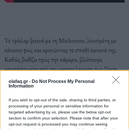
Το τρέιλερ ξεκινά με τη Michonne, λουσμένη με
κόκκινο φως και κρατώντας το σπαθί κατανά της.
Καθώς βαδίζει προς την κάμερα, βλέπουμε
αποσπάσματα από την καταπολέμηση των ζόμπι
και την προσπάθειά της να επιστρέψει στον Rick.
olafaq.gr -
Do Not Process My Personal
Όλη την ώρα, μια φωνή εξηγεί ότι έχασε κάποιον
Information
πριν από χρόνια – εννοώντας τον Rick – και ότι όλα
If you wish to opt-out of the sale, sharing to third parties, or
άλλαξαν μόλις έμαθε ότι ήταν ζωντανός. Στη
processing of your personal or sensitive information for
targeted advertising by us, please use the below opt-out
συνέχεια, το teaser μετατοπίζει την εστίαση στον
section to confirm your selection. Please note that after your
Rick, ο οποίος επίσης περπατά μέσα από παρόμοιο
opt-out request is processed you may continue seeing