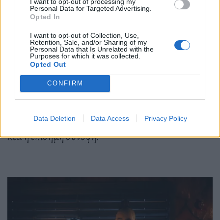
I want to opt-out of processing my
εκτελεί χρέη showrunner, διευθυντή παραγωγής
Personal Data for Targeted Advertising.
Opted In
και σεναριογράφου. Στο πλευρό του Kim στη
I want to opt-out of Collection, Use,
διεύθυνση παραγωγής, βρίσκονται ο Dan Lin (The
Retention, Sale, and/or Sharing of my
Personal Data that Is Unrelated with the
Lego Movie, Aladdin) και η Lindsey Liberatore
Purposes for which it was collected.
Opted Out
(Walker) της Rideback, καθώς και ο Michael Goi
CONFIRM
(Swamp Thing, American Horror Story). Οι Goi,
Roseanne Liang (επίσης διευθύντρια παραγωγής),
Jabbar Raisani και Jet Wilkinson σκηνοθετούν»,
Data Deletion
Data Access
Privacy Policy
λέει η επίσημη σύνοψη.