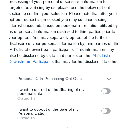
processing of your personal or sensitive information for
δημοσιότητα περισσότερα αποσπάσματα από την
targeted advertising by us, please use the below opt-out
πολυαναμενόμενη σειρά. Οι νέες εικόνες
section to confirm your selection. Please note that after your
opt-out request is processed you may continue seeing
επικεντρώνοντας στο Fire Nation, όπου βλέπουμε
interest-based ads based on personal information utilized by
τους Zuko, Iroh, Azula, Ozai και Zhao, που
us or personal information disclosed to third parties prior to
your opt-out. You may separately opt-out of the further
ενσαρκώνουν οι Dallas Liu, Paul Sun-Hyung Lee,
disclosure of your personal information by third parties on the
IAB’s list of downstream participants. This information may
Elizabeth Yu, Daniel Dae Kim και Ken Leung,
also be disclosed by us to third parties on the
IAB’s List of
αντίστοιχα. Δείτε τους παρακάτω:
Downstream Participants
that may further disclose it to other
third parties.
Personal Data Processing Opt Outs
«Η σειρά θα αποτελέσει μια αυθεντική διασκευή
I want to opt-out of the Sharing of my
της βραβευμένης και αγαπημένης σειράς του
personal data.
Opted In
Nickelodeon, ‘Avatar: The Last Airbender’, η
I want to opt-out of the Sale of my
οποία θα παρουσιαστεί ως περιπέτεια ζωντανής
Personal Data.
Opted In
δράσης. Ο Albert Kim (Sleepy Hollow, Nikita)