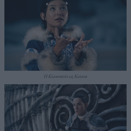
Η Kiawentiio ως Katara