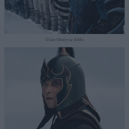
Ο Ian Ousley ως Sokka