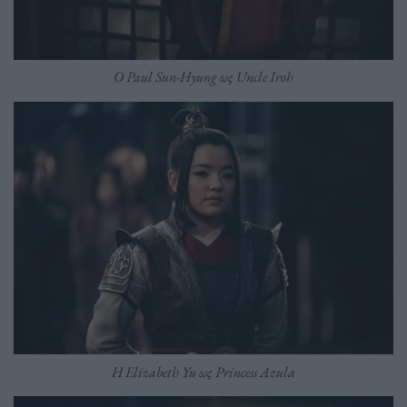
Ο Paul Sun-Hyung ως Uncle Iroh
Η Elizabeth Yu ως Princess Azula