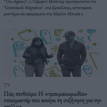
"The Agency", ο Τζέραρντ Μπάτλερ πρωταγωνιστεί στο
"Greenland: Migration", ενώ βρικόλακες, αστυνομικά
μυστήρια και αφιερώματα στη Μέριλιν Μονρόε κ
TV
Πώς πενθούμε: Η «τραυμακωμωδία»
ντοκιμαντέρ που ανοίγει τη συζήτηση για την
απώλεια