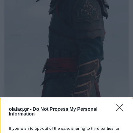
Ο Dallas Lie ως Prince Zuko
olafaq.gr -
Do Not Process My Personal
Information
Πριν από λίγο, όμως, το Netflix έδωσε στη
If you wish to opt-out of the sale, sharing to third parties, or