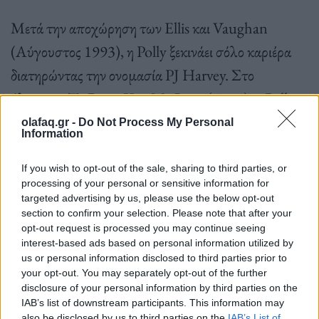
Μετά την αποχώρηση των Ellis και Vaughan
(Αύγουστος 1993), η Polly ξεκινάει σόλο καριέρα
διατηρώντας την ονομασία PJ Harvey. Στο
άλμπουμ To Bring You My Love (1995), η Polly
συνεργάστηκε με τους Flood (παραγωγή), Mick
olafaq.gr -
Do Not Process My Personal
Information
Harvey (μπάσο), John Parish (κιθάρα) και Joe
Gore (κιθάρα), το οποίο έγινε γρήγορα η βάση της
If you wish to opt-out of the sale, sharing to third parties, or
processing of your personal or sensitive information for
εναλλακτικής ροκ μουσικής. Το άλμπουμ ήταν
targeted advertising by us, please use the below opt-out
παγκόσμια επιτυχία, συμπεριλαμβάνοντας
section to confirm your selection. Please note that after your
opt-out request is processed you may continue seeing
σπουδαία τραγούδια (“C’mon Billy”, “Down by
interest-based ads based on personal information utilized by
the water”), πουλώντας πάνω από ένα εκατομμύριο
us or personal information disclosed to third parties prior to
your opt-out. You may separately opt-out of the further
αντίτυπα. Χρησιμοποιώντας έγχορδα όργανα
disclosure of your personal information by third parties on the
IAB’s list of downstream participants. This information may
(strings) και ηλεκτρονικούς ήχους, ψηφίστηκε ως ο
also be disclosed by us to third parties on the
IAB’s List of