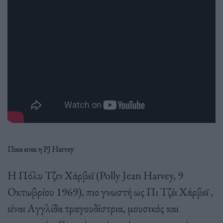
Ποια ειναι η PJ Harvey
Η Πόλυ Τζιν Χάρβεϊ (Polly Jean Harvey, 9
Οκτωβρίου 1969), πιο γνωστή ως Πι Τζέι Χάρβεϊ ,
είναι Αγγλίδα τραγουδίστρια, μουσικός και