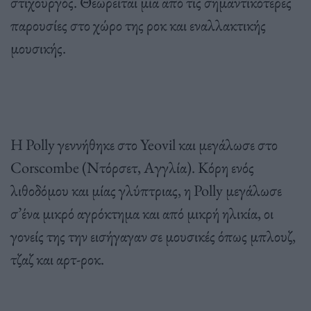
στιχουργός. Θεωρείται μία από τις σημαντικότερες
παρουσίες στο χώρο της ροκ και εναλλακτικής
μουσικής.
Η Polly γεννήθηκε στο Yeovil και μεγάλωσε στο
Corscombe (Ντόρσετ, Αγγλία). Κόρη ενός
λιθοδόμου και μίας γλύπτριας, η Polly μεγάλωσε
σ’ένα μικρό αγρόκτημα και από μικρή ηλικία, οι
γονείς της την εισήγαγαν σε μουσικές όπως μπλουζ,
τζαζ και αρτ-ροκ.