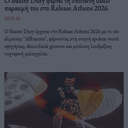
Ο Baxter Dury φέρνει τη σκοτεινή disco
παρακμή του στο Release Athens 2026
20.05.26
Ο Baxter Dury έρχεται στο Release Athens 2026 με το νέο
άλμπουμ "Allbarone", φέρνοντας στη σκηνή spoken word
αφηγήσεις, disco-funk grooves και μπόλικη λονδρέζικη
νυχτερινή μελαγχολία.