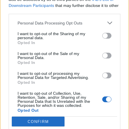
Δίσκος της Χρονιάς από το περιοδικό Rolling Stone
Downstream Participants
that may further disclose it to other
third parties.
και τις εφημερίδες USA Today, New York Times
και LA Times.
Personal Data Processing Opt Outs
I want to opt-out of the Sharing of my
personal data.
Opted In
Το 1998 κυκλοφόρησε το Is this Desire?, ένα
I want to opt-out of the Sale of my
πειραματικό άλμπουμ που δέχτηκε διφορούμενες
Personal Data.
Opted In
κριτικές. Προσωρινά είχε εγκαταλείψει τις κιθάρες
I want to opt-out of processing my
και είχε εστιάσει στη δημιουργία ηλεκτρονικών,
Personal Data for Targeted Advertising.
Opted In
σκοτεινών και μελαγχολικών ήχων.
I want to opt-out of Collection, Use,
2000-2006
Retention, Sale, and/or Sharing of my
Personal Data that Is Unrelated with the
Purposes for which it was collected.
Opted Out
Το άλμπουμ Stories from the City, Stories from
CONFIRM