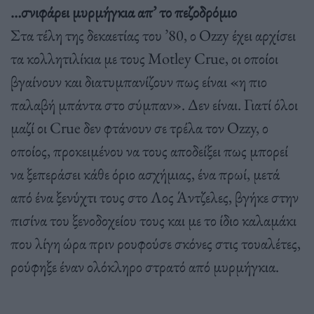
…σνιφάρει μυρμήγκια απ’ το πεζοδρόμιο
Στα τέλη της δεκαετίας του ’80, ο Ozzy έχει αρχίσει
τα κολλητιλίκια με τους Motley Crue, οι οποίοι
βγαίνουν και διατυμπανίζουν πως είναι «η πιο
παλαβή μπάντα στο σύμπαν». Δεν είναι. Γιατί όλοι
μαζί οι Crue δεν φτάνουν σε τρέλα τον Ozzy, ο
οποίος, προκειμένου να τους αποδείξει πως μπορεί
να ξεπεράσει κάθε όριο ασχήμιας, ένα πρωί, μετά
από ένα ξενύχτι τους στο Λος Άντζελες, βγήκε στην
πισίνα του ξενοδοχείου τους και με το ίδιο καλαμάκι
που λίγη ώρα πριν ρουφούσε σκόνες στις τουαλέτες,
ρούφηξε έναν ολόκληρο στρατό από μυρμήγκια.