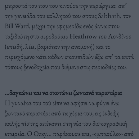
μπροστά του που του κινούσε την περιέργεια: απ’
την γενειάδα του κολλητού του στους Sabbath, τον
Bill Ward, μέχρι την εφημερίδα ενός άγνωστου
ταξιδιώτη στο αεροδρόμιο Heathrow του Λονδίνου
(επειδή, λέει, βαριόταν την αναμονή) και το
περιεχόμενο κάτι κάδων σκουπιδιών έξω απ’ τα κατά
τόπους ξενοδοχεία που διέμενε στις περιοδείες του.
…δαγκώνει και να σκοτώνει ζωντανά περιστέρια
Η γυναίκα του τού είπε να αφήσει να φύγει ένα
ζωντανό περιστέρι από τα χέρια του, εις ένδειξη
καλής πίστης απέναντι στη νέα του δισκογραφική
εταιρεία. Ο Ozzy… παράκουσε και, «μπαούλο» από