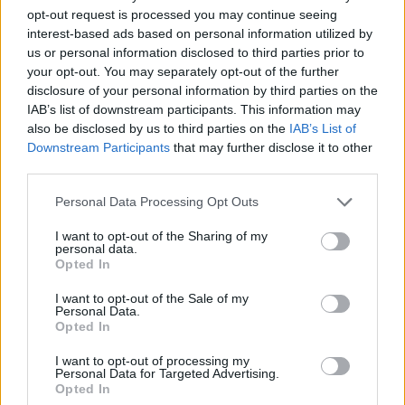
…καταναλώνει τέσσερα λίτρα μπράντι τη μέρα
opt-out request is processed you may continue seeing
Στα ‘80s, το σκηνικό άλλαξε και απ’ το LSD πέρασε
interest-based ads based on personal information utilized by
us or personal information disclosed to third parties prior to
στο μπράντι, το οποίο κατέβαζε στον οισοφάγο του
your opt-out. You may separately opt-out of the further
σε ποσότητες ικανές να σκοτώσουν ελέφαντα.
disclosure of your personal information by third parties on the
IAB’s list of downstream participants. This information may
«Ξυπνούσα και κατέβαζα ένα λίτρο μπράντι για
also be disclosed by us to third parties on the
IAB’s List of
πρωινό. Μετά συνέχιζα με ό,τι άλλο έβρισκα
Downstream Participants
that may further disclose it to other
third parties.
μπροστά μου», δήλωνε τότε.
Personal Data Processing Opt Outs
I want to opt-out of the Sharing of my
personal data.
Opted In
I want to opt-out of the Sale of my
Personal Data.
Opted In
I want to opt-out of processing my
Personal Data for Targeted Advertising.
Opted In