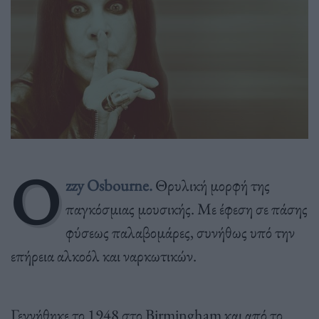
O
zzy Osbourne.
Θρυλική μορφή της
παγκόσμιας μουσικής. Με έφεση σε πάσης
φύσεως παλαβομάρες, συνήθως υπό την
επήρεια αλκοόλ και ναρκωτικών.
Γεννήθηκε το 1948 στο Birmingham και από το