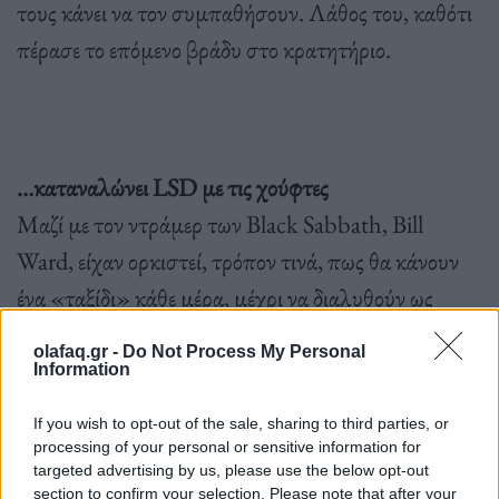
τους κάνει να τον συμπαθήσουν. Λάθος του, καθότι
πέρασε το επόμενο βράδυ στο κρατητήριο.
…καταναλώνει LSD με τις χούφτες
Μαζί με τον ντράμερ των Black Sabbath, Bill
Ward, είχαν ορκιστεί, τρόπον τινά, πως θα κάνουν
ένα «ταξίδι» κάθε μέρα, μέχρι να διαλυθούν ως
συγκρότημα. Έκαναν την δέσμευση τους
olafaq.gr -
Do Not Process My Personal
πραγματικότητα και μέχρι τα τέλη των ‘70s
Information
κατάπιναν από ένα χάπι LSD σε καθημερινή βάση.
If you wish to opt-out of the sale, sharing to third parties, or
processing of your personal or sensitive information for
targeted advertising by us, please use the below opt-out
section to confirm your selection. Please note that after your