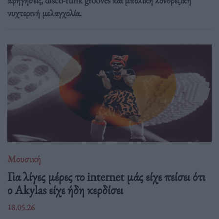
αφηγήσεις, disco-funk grooves και μπόλικη λονδρέζικη
νυχτερινή μελαγχολία.
Μουσική
Για λίγες μέρες το internet μάς είχε πείσει ότι
ο Akylas είχε ήδη κερδίσει
18.05.26