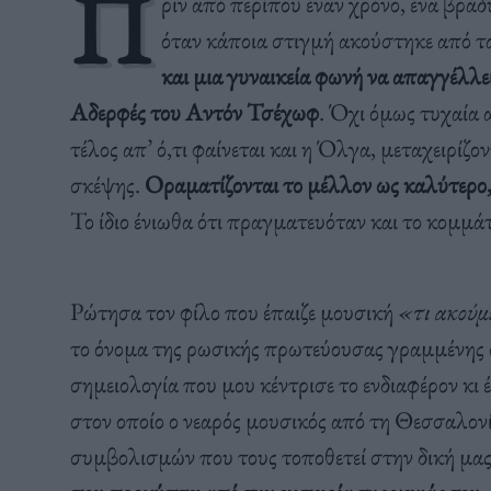
Π
ριν από περίπου έναν χρόνο, ένα βρά
όταν κάποια στιγμή ακούστηκε από τ
και μια γυναικεία φωνή να απαγγέλλε
Αδερφές του Αντόν Τσέχωφ
. Όχι όμως τυχαία 
τέλος απ’ ό,τι φαίνεται και η Όλγα, μεταχειρίζο
σκέψης.
Οραματίζονται το μέλλον ως καλύτερο
Το ίδιο ένιωθα ότι πραγματευόταν και το κομμά
Ρώτησα τον φίλο που έπαιζε μουσική
«τι ακούμ
το όνομα της ρωσικής πρωτεύουσας γραμμένης 
σημειολογία που μου κέντρισε το ενδιαφέρον κι 
στον οποίο ο νεαρός μουσικός από τη Θεσσαλον
συμβολισμών που τους τοποθετεί στην δική μα