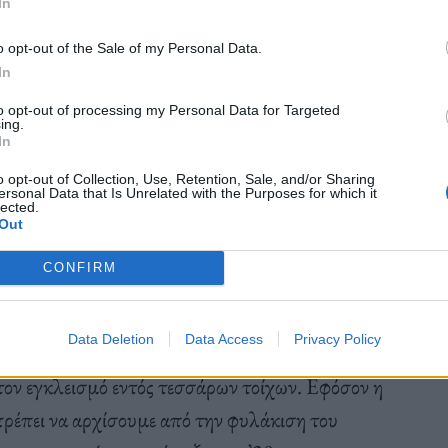
In
o opt-out of the Sale of my Personal Data.
In
του
Oddity
στα πλαίσια του του
Rudu Fest
“The
to opt-out of processing my Personal Data for Targeted
ι τους
Dury Dava
, ο capétte μίλησε στο Olafaq
ing.
In
χας.
o opt-out of Collection, Use, Retention, Sale, and/or Sharing
ersonal Data that Is Unrelated with the Purposes for which it
lected.
Out
CONFIRM
ιστορία σου;
Data Deletion
Data Access
Privacy Policy
τον εγκλεισμό εντός τεσσάρων τοίχων. Εφόσον η
πρέπει να αρχίσουμε από την φυλάκιση του