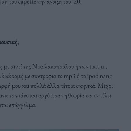
ση του capétte την άνοιξη του ’20.
μουσική;
με σιντί της Νικολακοπούλου ή των t.a.t.u.,
θε διαδρομή με συντροφιά το mp3 ή το ipod nano
ερφή μου και πολλά άλλα τέτοια σκηνικά. Μέχρι
τα το πιάνο και αργότερα τη θεωρία και εν τέλει
νεται επάγγελμα.