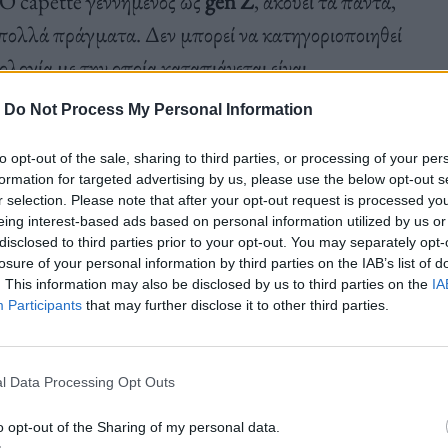
 Ο capétte γεννημένος ως
gen
Z
, ακούει τα πάντα,
α πολλά πράγματα. Δεν μπορεί να κατηγοριοποιηθεί
λογία με την οποία καταπιάνεται είναι
αι και η ζωή μας σήμερα.
Άλλοτε με τρόπο
-
Do Not Process My Personal Information
 μιλά για θέματα πολιτικά, κοινωνικά,
to opt-out of the sale, sharing to third parties, or processing of your per
Μπορεί να ξυπνάς με σατέν πιτζάμες ακούγοντας
formation for targeted advertising by us, please use the below opt-out s
οίχους, φυτά, αλλά και λεντάκια και αφίσες και
r selection. Please note that after your opt-out request is processed y
eing interest-based ads based on personal information utilized by us or
ς ποπ, ντυμένο με τέκνο αισθητική και να βγεις σε
disclosed to third parties prior to your opt-out. You may separately opt-
 δε μπορώ να είμαι μόνο γκρουβάτος, ή ευαίσθητος
losure of your personal information by third parties on the IAB’s list of
. This information may also be disclosed by us to third parties on the
IA
Participants
that may further disclose it to other third parties.
l Data Processing Opt Outs
ησε δύο δίσκους, τους
Electra
και
Moscau
, ενώ
o opt-out of the Sharing of my personal data.