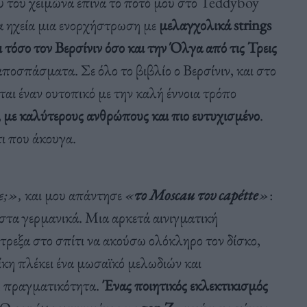
δυ του χειμώνα έπινα το ποτό μου στο Teddyboy
α ηχεία μια ενορχήστρωση με
μελαγχολικά strings
ι τόσο τον
Βερσίνιν όσο και την Όλγα
από τις Τρεις
αποσπάσματα. Σε όλο το βιβλίο ο Βερσίνιν, και στο
νται έναν ουτοπικό με την καλή έννοια τρόπο
,
με
καλύτερους ανθρώπους και
πιο ευτυχισμένο
.
τι που άκουγα.
ε;»,
και μου απάντησε
«
το Moscau του capétt
e
»
:
στα γερμανικά. Μια αρκετά αινιγματική
έτρεξα στο σπίτι να ακούσω ολόκληρο τον δίσκο,
ίκη πλέκει ένα μωσαϊκό μελωδιών και
ς πραγματικότητα.
Ένας ποιητικός εκλεκτικισμός