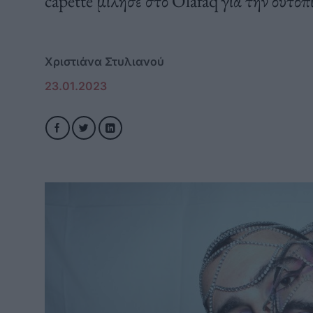
capétte μίλησε στο Olafaq για την ουτο
Χριστιάνα Στυλιανού
23.01.2023