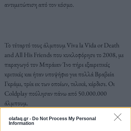
αντιμετώπιση από τον κόσμο.
Το τέταρτό τους άλμπουμ Viva la Vida or Death
and All His Friends που κυκλοφόρησε το 2008, με
παραγωγό τον Μπράιαν Ίνο πήρε εξαιρετικές
κριτικές και ήταν υποψήφιο για πολλά Βραβεία
Γκράμι, τρία εκ των οποίων, τελικά, κέρδισε. Οι
Coldplay πούλησαν πάνω από 50.000.000
άλμπουμ.
olafaq.gr -
Do Not Process My Personal
Information
Οι Coldplay, στα πρώτα τους βήματα, δέχτηκαν