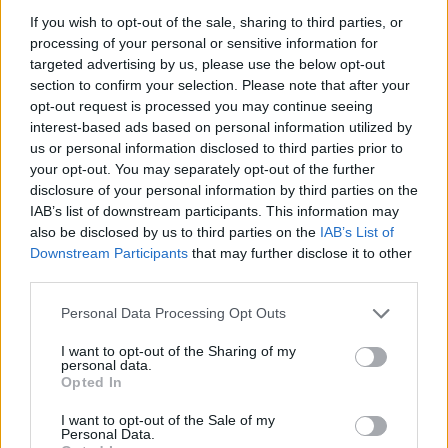
πολλές κριτικές οι οποίες σύγκριναν την μουσική
If you wish to opt-out of the sale, sharing to third parties, or
processing of your personal or sensitive information for
τους με εκείνη των Radiohead, Jeff Buckley, U2
targeted advertising by us, please use the below opt-out
και Travis. Οι Coldplay επηρεάστηκαν έντονα από
section to confirm your selection. Please note that after your
opt-out request is processed you may continue seeing
άλλους μουσικούς.
interest-based ads based on personal information utilized by
us or personal information disclosed to third parties prior to
your opt-out. You may separately opt-out of the further
disclosure of your personal information by third parties on the
IAB’s list of downstream participants. This information may
also be disclosed by us to third parties on the
IAB’s List of
Στο A Rush of Blood to the Head είχαν δεχτεί
Downstream Participants
that may further disclose it to other
επιρροή από τους Echo & the Bunnymen, Kate
third parties.
Bush και George Harrison, στο X&Y από τους
Personal Data Processing Opt Outs
Johnny Cash και Kraftwerk και στο Viva la Vida
I want to opt-out of the Sharing of my
personal data.
or Death and All His Friends από τους Blur,
Opted In
Arcade Fire και My Bloody Valentine. Οι
I want to opt-out of the Sale of my
Personal Data.
Coldplay υπήρξαν ενεργοί υποστηρικτές διαφόρων