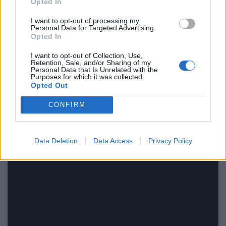
Opted In
κοινωνικών και πολιτικών οργανώσεων, όπως η
I want to opt-out of processing my
καμπάνια Oxfam’s Make Trade Fair και η Διεθνής
Personal Data for Targeted Advertising.
Opted In
Αμνηστία. Οι Coldplay, επίσης, συμμετείχαν σε
I want to opt-out of Collection, Use,
διάφορα φιλανθρωπικά προγράμματα όπως είναι οι
Retention, Sale, and/or Sharing of my
Personal Data that Is Unrelated with the
Band Aid 20, Live 8, Sound Relief και Teenage
Purposes for which it was collected.
Opted Out
Cancer Trust.
CONFIRM
Data Deletion
Data Access
Privacy Policy