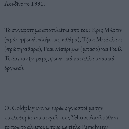
Λονδίνο το 1996.
Το συγκρότημα αποτελείται από τους Κρις Μάρτιν
(πρώτη φωνή, πλήκτρα, κιθάρα), Τζόνι Μπάκλαντ
(πρώτη κιθάρα), Γκάι Μπέριμαν (μπάσο) και Γουίλ
Τσάμπιον (ντραμς, φωνητικά και άλλα μουσικά
όργανα).
Οι Coldplay έγιναν ευρέως γνωστοί με την
κυκλοφορία του σινγκλ τους Yellow. Ακολούθησε
το πρώτο άλμπουμ τους με τίτλο Parachutes