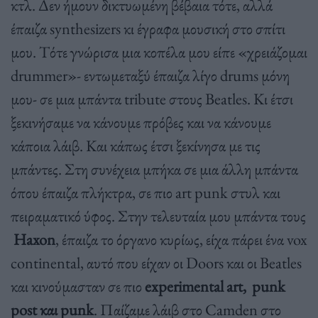
κτλ. Δεν ήμουν δικτυωμένη βέβαια τότε, αλλά
έπαιζα synthesizers κι έγραφα μουσική στο σπίτι
μου. Τότε γνώρισα μια κοπέλα μου είπε «χρειάζομαι
drummer»- εντωμεταξύ έπαιζα λίγο drums μόνη
μου- σε μια μπάντα tribute στους Beatles. Κι έτσι
ξεκινήσαμε να κάνουμε πρόβες και να κάνουμε
κάποια λάιβ. Και κάπως έτσι ξεκίνησα με τις
μπάντες. Στη συνέχεια μπήκα σε μια άλλη μπάντα
όπου έπαιζα πλήκτρα, σε πιο art punk στυλ και
πειραματικό ύφος. Στην τελευταία μου μπάντα τους
Haxon
, έπαιζα το όργανο κυρίως, είχα πάρει ένα vox
continental, αυτό που είχαν οι Doors και οι Beatles
και κινούμασταν σε πιο
experimental art, punk
post και punk
. Παίζαμε λάιβ στο Camden στο