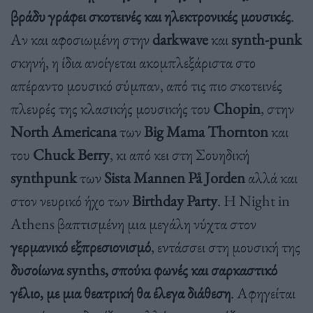
βράδυ γράφει σκοτεινές και ηλεκτρονικές μουσικές
.
Αν και αφοσιωμένη στην
darkwave
και
synth-punk
σκηνή, η ίδια ανοίγεται ακομπλεξάριστα στο
απέραντο μουσικό σύμπαν, από τις πιο σκοτεινές
πλευρές της κλασικής μουσικής του
Chopin
, στην
North Americana
των
Βig Μama Thornton
και
του
Chuck Berry
, κι από κει στη Σουηδική
synthpunk
των
Sista Mannen På Jorden
αλλά και
στον νευρικό ήχο των
Birthday Party
. Η Night in
Athens βαπτισμένη μια μεγάλη νύχτα στον
γερμανικό εξπρεσιονισμό
, εντάσσει στη μουσική της
δυσοίωνα synths, σπούκι φωνές και σαρκαστικό
γέλιο, με μια θεατρική θα έλεγα διάθεση
. Αφηγείται