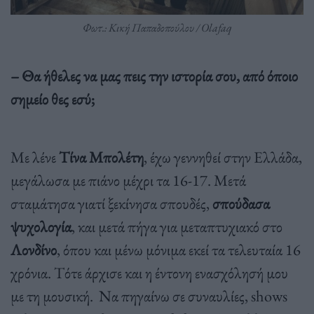
Φωτ.: Κική Παπαδοπούλου / Olafaq
– Θα ήθελες να μας πεις την ιστορία σου, από όποιο
σημείο θες εσύ;
Με λένε
Τίνα Μπολέτη
, έχω γεννηθεί στην Ελλάδα,
μεγάλωσα με πιάνο μέχρι τα 16-17. Μετά
σταμάτησα γιατί ξεκίνησα σπουδές,
σπούδασα
ψυχολογία
, και μετά πήγα για μεταπτυχιακό στο
Λονδίνο
, όπου και μένω μόνιμα εκεί τα τελευταία 16
χρόνια. Τότε άρχισε και η έντονη ενασχόλησή μου
με τη μουσική. Να πηγαίνω σε συναυλίες, shows