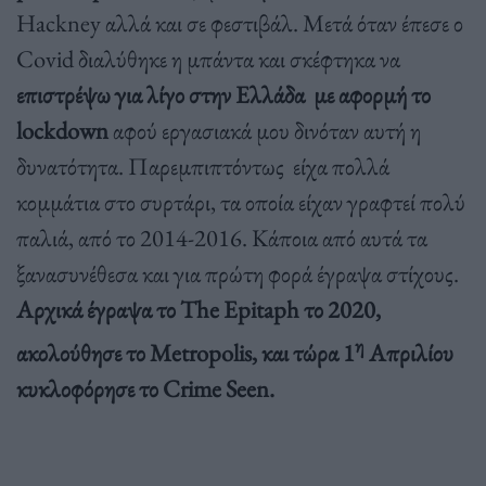
Hackney αλλά και σε φεστιβάλ. Μετά όταν έπεσε ο
Covid διαλύθηκε η μπάντα και σκέφτηκα να
επιστρέψω για λίγο στην Ελλάδα με αφορμή το
lockdown
αφού εργασιακά μου δινόταν αυτή η
δυνατότητα. Παρεμπιπτόντως είχα πολλά
κομμάτια στο συρτάρι, τα οποία είχαν γραφτεί πολύ
παλιά, από το 2014-2016. Κάποια από αυτά τα
ξανασυνέθεσα και για πρώτη φορά έγραψα στίχους.
Αρχικά έγραψα το
The
Epitaph το 2020,
η
ακολούθησε το
Metropolis, και τώρα 1
Απριλίου
κυκλοφόρησε το
Crime
Seen.