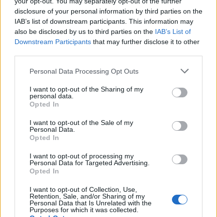
your opt-out. You may separately opt-out of the further
disclosure of your personal information by third parties on the
IAB’s list of downstream participants. This information may
also be disclosed by us to third parties on the
IAB’s List of
Downstream Participants
that may further disclose it to other
third parties.
Personal Data Processing Opt Outs
Φωτ.: Κική Παπαδοπούλου / Olafaq
I want to opt-out of the Sharing of my
personal data.
– Θα ήθελες να μας πεις λίγα πράγματα για την
Opted In
καινούργια σου κασέτα «Crime Seen», που
I want to opt-out of the Sale of my
Personal Data.
κυκλοφόρησε αυτό το μήνα;
Opted In
I want to opt-out of processing my
Personal Data for Targeted Advertising.
Opted In
I want to opt-out of Collection, Use,
Αυτά τα κομμάτια τα είχα γράψει από τον
Retention, Sale, and/or Sharing of my
Personal Data that Is Unrelated with the
Purposes for which it was collected.
Σεπτέμβρη. Μια τα έπιανα, μια τα άφηνα,
ένιωθα