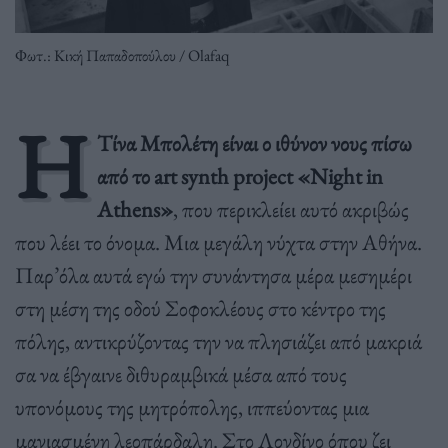
Φωτ.: Κική Παπαδοπούλου / Olafaq
Η
Τίνα Μπολέτη είναι ο ιθύνον νους πίσω
από το art synth project «Night in
Athens»
, που περικλείει αυτό ακριβώς
που λέει το όνομα. Μια μεγάλη νύχτα στην Αθήνα.
Παρ’όλα αυτά εγώ την συνάντησα μέρα μεσημέρι
στη μέση της οδού Σοφοκλέους στο κέντρο της
πόλης, αντικρύζοντας την να πλησιάζει από μακριά
σα να έβγαινε διθυραμβικά μέσα από τους
υπονόμους της μητρόπολης, ιππεύοντας μια
μανιασμένη λεοπάρδαλη. Στο Λονδίνο όπου ζει