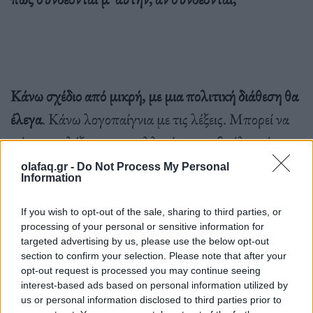
Κάνω σχέδιο από μικρή, με μια πολιτική διάθεση θα
έλεγα
. Κάνω λογοπαίγνια με τις λέξεις. Μπορεί να
πάρω μια λέξη, να την αλλοιώσω, να βγάλω κάποιο
νόημα, και να το σχεδιάσω αυτό. Αυτό θα κάνω, ή θα
olafaq.gr -
Do Not Process My Personal
Information
σχεδιάζω ή θα παίζω μουσική, ή θα περπατάω στο
κέντρο της Αθήνας ή στο Λονδίνο.
If you wish to opt-out of the sale, sharing to third parties, or
processing of your personal or sensitive information for
targeted advertising by us, please use the below opt-out
section to confirm your selection. Please note that after your
opt-out request is processed you may continue seeing
interest-based ads based on personal information utilized by
us or personal information disclosed to third parties prior to