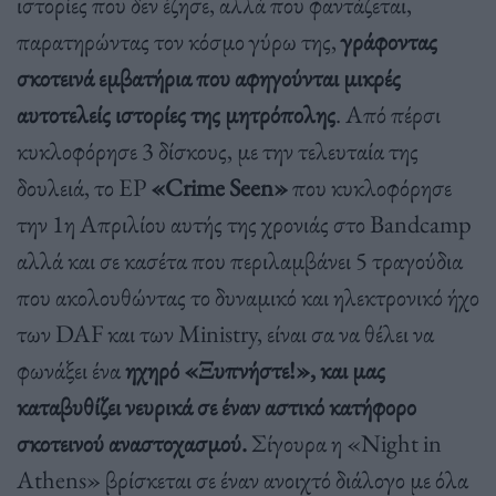
ιστορίες που δεν έζησε, αλλά που φαντάζεται,
παρατηρώντας τον κόσμο γύρω της,
γράφοντας
σκοτεινά εμβατήρια που αφηγούνται μικρές
αυτοτελείς ιστορίες της μητρόπολης
. Από πέρσι
κυκλοφόρησε 3 δίσκους, με την τελευταία της
δουλειά, το EP
«Crime Seen»
που κυκλοφόρησε
την 1η Απριλίου αυτής της χρονιάς στο Bandcamp
αλλά και σε κασέτα που περιλαμβάνει 5 τραγούδια
που ακολουθώντας το δυναμικό και ηλεκτρονικό ήχο
των DAF και των Ministry, είναι σα να θέλει να
φωνάξει ένα
ηχηρό «Ξυπνήστε!», και μας
καταβυθίζει νευρικά σε έναν αστικό κατήφορο
σκοτεινού αναστοχασμού.
Σίγουρα η «Night in
Athens» βρίσκεται σε έναν ανοιχτό διάλογο με όλα