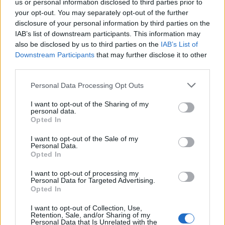
us or personal information disclosed to third parties prior to
το βραβείο Grammy. Σε αντίθεση με το “Paris”, το
your opt-out. You may separately opt-out of the further
“Ragnarök” δεν βασιζόταν σε κάποιο ιστορικό
disclosure of your personal information by third parties on the
IAB’s list of downstream participants. This information may
γεγονός αλλά είχε τις ρίζες του στη σκανδιναβική
also be disclosed by us to third parties on the
IAB’s List of
μυθολογία, οπότε μπορούσε να παίξει πολύ
Downstream Participants
that may further disclose it to other
third parties.
περισσότερο με τη θεματολογία της. Μυήθηκε στο
Personal Data Processing Opt Outs
black metal και έψαξε αρκετά για να βρει μουσικούς
με τους οποίους θα μπορούσε να ζωντανέψει αυτό το
I want to opt-out of the Sharing of my
personal data.
είδος μουσικής στο μυθικό “Ragnarök”.
Opted In
I want to opt-out of the Sale of my
Personal Data.
Opted In
I want to opt-out of processing my
Personal Data for Targeted Advertising.
Opted In
I want to opt-out of Collection, Use,
Retention, Sale, and/or Sharing of my
Personal Data that Is Unrelated with the