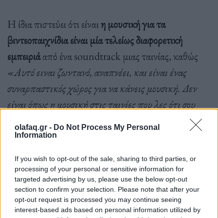
Η ίδια πιστεύει ότι είναι
η μουσική για τα
βιντεοπαιχνίδια είναι μία τελείως διαφορετική
εμπειριά
από ένα soundtrack μιας ταινίας, καθώς
«Αυτό ειναι ζωντανό, αναπνέει, και είναι ένας
συναρπαστικός χώρος για να κάνεις μουσική. Δεν
είναι όπως η μουσική στις ταινίες που λες ότι σου
αρέσει το soundtrack και ίσως το ακούσεις ξανά
olafaq.gr -
Do Not Process My Personal
κάποια στιγμή»
.
Information
If you wish to opt-out of the sale, sharing to third parties, or
processing of your personal or sensitive information for
Το δεύτερο παιχνίδι στο οποίο δούλεψε ήταν το
targeted advertising by us, please use the below opt-out
“
Assassin’s Creed Valhalla: Dawn of Ragnarök
”,
section to confirm your selection. Please note that after your
opt-out request is processed you may continue seeing
και είναι αυτό που της χάρισε την υποψηφιότητα και
interest-based ads based on personal information utilized by