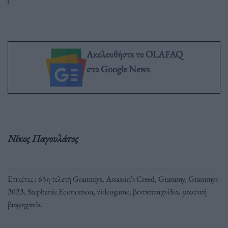
Ακολουθήστε το OLAFAQ
στο Google News
Νίκος Παγουλάτος
Ετικέτες :
65η τελετή Grammys
,
Assassin's Creed
,
Grammy
,
Grammys
2023
,
Stephanie Economou
,
videogame
,
βιντεοπαιχνίδια
,
μουσική
βιομηχανία
.