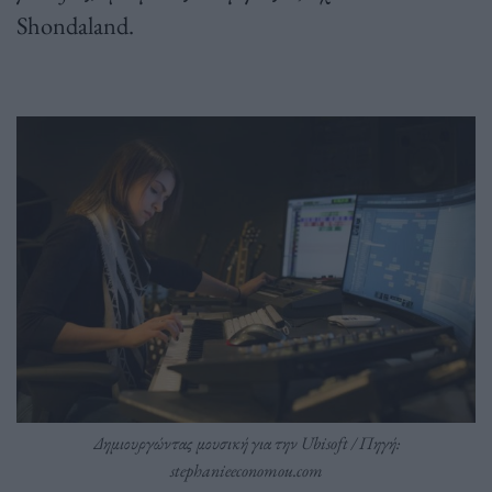
Shondaland.
Δημιουργώντας μουσική για την Ubisoft / Πηγή:
stephanieeconomou.com