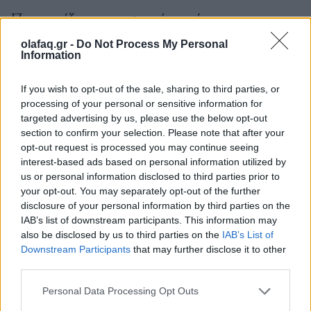
Παρουσιάζοντας την φετινή ταυτότητα του
Φεστιβάλ Δράμας ο
Δημήτρης Παπάζογλου
/
olafaq.gr -
Do Not Process My Personal
Information
Designer, DpS Athens και DISFF Head of
Branding είπε:
If you wish to opt-out of the sale, sharing to third parties, or
processing of your personal or sensitive information for
targeted advertising by us, please use the below opt-out
section to confirm your selection. Please note that after your
«Με μεγάλη χαρά αλλά και τιμή, παρουσιάζουμε
opt-out request is processed you may continue seeing
interest-based ads based on personal information utilized by
την οπτική ταυτότητα που θα συνοδεύσει το
us or personal information disclosed to third parties prior to
πρόγραμμα του 46ου Φεστιβάλ Ταινιών Μικρού
your opt-out. You may separately opt-out of the further
disclosure of your personal information by third parties on the
Μήκους Δράμας (DISFF), συμπληρώνοντας έτσι τη
IAB’s list of downstream participants. This information may
σχεδιαστική τριλογία που είχαμε ανακοινώσει το
also be disclosed by us to third parties on the
IAB’s List of
Downstream Participants
that may further disclose it to other
2021, όταν και αναλάβαμε αρχικά να
third parties.
επανασχεδιάσουμε την νέα οπτική ταυτότητα του
Personal Data Processing Opt Outs
οργανισμού.