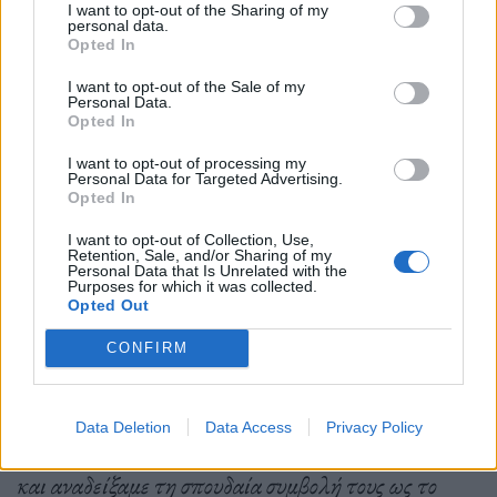
I want to opt-out of the Sharing of my
personal data.
Opted In
Έτσι, την 1η χρονιά (2021) εστιάσαμε στο φορμά,
I want to opt-out of the Sale of my
Personal Data.
στα τεχνικά χαρακτηριστικά του μέσου, στη
Opted In
σύντομη διάρκεια -τη μικρού μήκους αφήγηση- και
I want to opt-out of processing my
Personal Data for Targeted Advertising.
την έντονη πυκνότητα νοημάτων που
Opted In
χαρακτηρίζουν τη συγκεκριμένη μορφή
I want to opt-out of Collection, Use,
Retention, Sale, and/or Sharing of my
κινηματογράφου. Ακολούθως, το 2022, εστιάσαμε
Personal Data that Is Unrelated with the
Purposes for which it was collected.
στην κοινότητα των κινηματογραφιστών μικρού
Opted Out
μήκους, φέρνοντας τους δημιουργούς στο πρώτο
CONFIRM
πλάνο της οπτικής επικοινωνίας. Υπό το λεκτικό
εύρημα “A Flm By” και κάνοντας τα ονόματά τους
Data Deletion
Data Access
Privacy Policy
αναπόσπαστο μέρος του σχεδιασμού, υπογραμμίσαμε
και αναδείξαμε τη σπουδαία συμβολή τους ως το