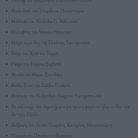
Short draft του Σπυρίδωνα Παπασπύρου
Mailman του Nicholas G. Pelecanos
Ο κλέφτης του Matteo Pizzocaro
Μέχρι να με δεις της Ελεάννας Σαντοριναίου
Τείχη του Χρήστου Σαρρή
Cargo του Γιώργου Σερβετά
Womb του Θέμου Σκανδάμη
Buffer Zone του Σάββα Σταύρου
Δυόσμος του Αλέξανδρου Γεώργιου Σωτηρόπουλου
Το καλοκαίρι που παρατήρησα για πρώτη φορά τον ήλιο να δύει του
Αστέρη Τζιώλα
Διάβαση των Αινεία Τσαμάτη, Κατερίνας Μαυρογεώργη
Πλευρά του Παναγιώτη Φαφούτη