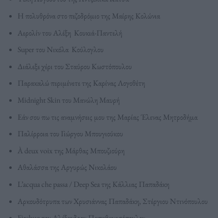
Η πολυθρόνα στο πεζοδρόμιο της Mαίρης Κολώνια
Αερολίν του Αλέξη Κουκιά-Παντελή
Super του Νικόλα Κούλογλου
Διάλεξε χέρι του Σταύρου Κωστόπουλου
Παρακαλώ περιμένετε της Καρίνας Λογοθέτη
Midnight Skin του Μανώλη Μαυρή
Εάν σου πω τις αναμνήσεις μου της Μαρίας Έλενας Μητροδήμα
Παλίρροια του Γιώργου Μπουγιούκου
À deux voix της Μάρθας Μπουζιούρη
Αθαλάσσα της Αργυρώς Νικολάου
L’acqua che passa / Deep Sea της Κάλλιας Παπαδάκη
Αρκουδότρυπα των Χρυσιάννας Παπαδάκη, Στέργιου Ντινόπουλου
Firebug του Αλέξανδρου Παπαθανασόπουλου