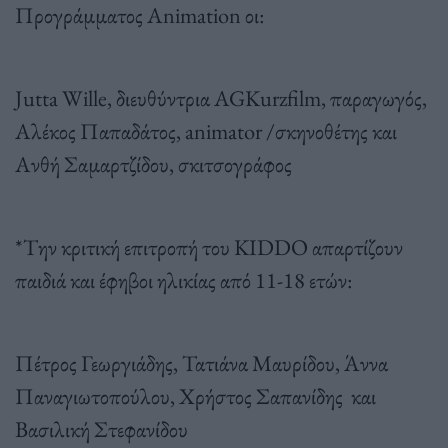
Προγράμματος Αnimation οι:
Jutta Wille, διευθύντρια AGKurzfilm, παραγωγός,
Αλέκος Παπαδάτος, animator /σκηνοθέτης και
Ανθή Σαμαρτζίδου, σκιτσογράφος
*Tην κριτική επιτροπή του KIDDO απαρτίζουν
παιδιά και έφηβοι ηλικίας από 11-18 ετών:
Πέτρος Γεωργιάδης, Τατιάνα Μαυρίδου, Άννα
Παναγιωτοπούλου, Χρήστος Σαπανίδης και
Βασιλική Στεφανίδου