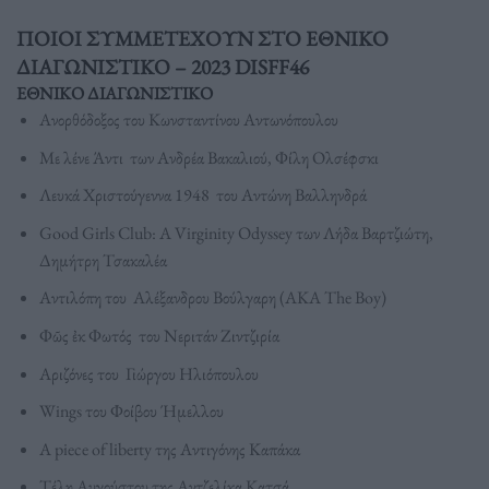
ΠΟΙΟΙ ΣΥΜΜΕΤΕΧΟΥΝ ΣΤΟ ΕΘΝΙΚΟ
ΔΙΑΓΩΝΙΣΤΙΚΟ – 2023 DISFF46
EΘΝΙΚΟ ΔΙΑΓΩΝΙΣΤΙΚΟ
Ανορθόδοξος του Κωνσταντίνου Αντωνόπουλου
Με λένε Άντι των Ανδρέα Βακαλιού, Φίλη Ολσέφσκι
Λευκά Χριστούγεννα 1948 του Αντώνη Βαλληνδρά
Good Girls Club: A Virginity Odyssey των Λήδα Βαρτζιώτη,
Δημήτρη Τσακαλέα
Αντιλόπη του Αλέξανδρου Βούλγαρη (ΑKA The Boy)
Φῶς ἐκ Φωτός του Νεριτάν Ζιντζιρία
Αριζόνες του Γιώργου Ηλιόπουλου
Wings του Φοίβου Ήμελλου
A piece of liberty της Αντιγόνης Καπάκα
Τέλη Αυγούστου της Αντζελίκα Κατσά