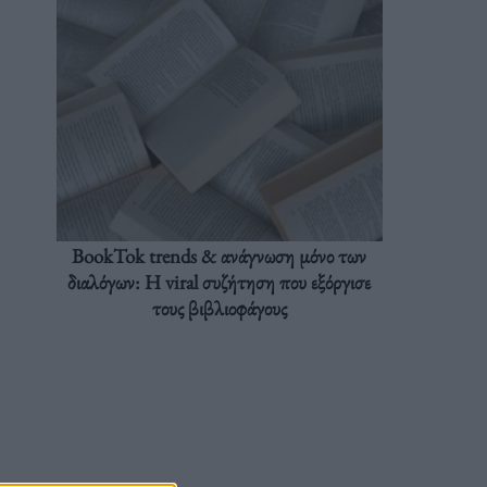
BookTok trends & ανάγνωση μόνο των
διαλόγων: Η viral συζήτηση που εξόργισε
τους βιβλιοφάγους