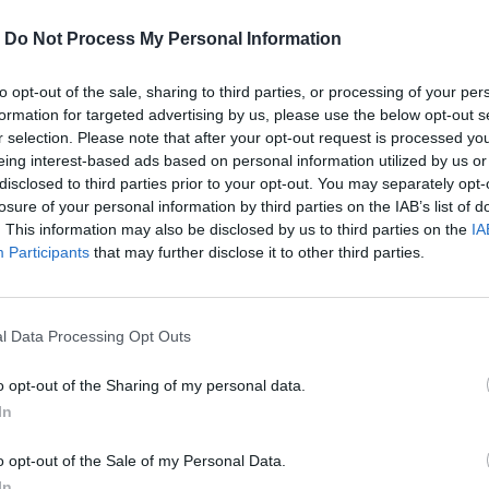
κό βαμπίρ στην επερχόμενη μεταφορά του
-
Do Not Process My Personal Information
to opt-out of the sale, sharing to third parties, or processing of your per
formation for targeted advertising by us, please use the below opt-out s
r selection. Please note that after your opt-out request is processed y
y-Rose Depp
, η οποία θα υποδυθεί τη στοιχειωμένα
eing interest-based ads based on personal information utilized by us or
του Nosferatu.
disclosed to third parties prior to your opt-out. You may separately opt-
losure of your personal information by third parties on the IAB’s list of
. This information may also be disclosed by us to third parties on the
IA
Participants
that may further disclose it to other third parties.
“The Northman”, αλλά ξέρουμε ότι είναι κάτι που
l Data Processing Opt Outs
νοθέτης παραλίγο να ξεκινούσε το δικό του βέρσιον
o opt-out of the Sharing of my personal data.
Styles και την Anya Taylor-Joy, δύο ονόματα που
In
o opt-out of the Sale of my Personal Data.
In