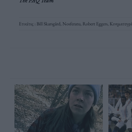
The FAQ Team
Ετικέτες :
Bill Skarsgård
,
Nosferatu
,
Robert Eggers
,
Κινηματογρ