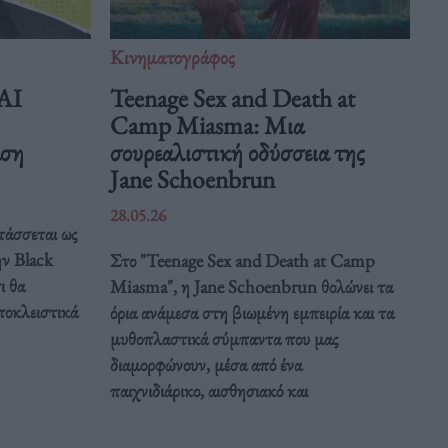
Κινηματογράφος
 AI
Teenage Sex and Death at
Camp Miasma: Μια
άση
σουρεαλιστική οδύσσεια της
Jane Schoenbrun
28.05.26
τάσσεται ως
ην Black
Στο "Teenage Sex and Death at Camp
ι θα
Miasma", η Jane Schoenbrun θολώνει τα
ποκλειστικά
όρια ανάμεσα στη βιωμένη εμπειρία και τα
μυθοπλαστικά σύμπαντα που μας
διαμορφώνουν, μέσα από ένα
παιχνιδιάρικο, αισθησιακό και