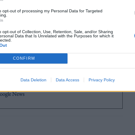
χρονοδιάγραμμα έφεραν τελικά την ταινία σε
to opt-out of processing my Personal Data for Targeted
ing.
 Skarsgård -του οποίου η ερμηνεία του κλόουν
In
chietti εξακολουθεί να μας προκαλεί ανατριχίλα-
o opt-out of Collection, Use, Retention, Sale, and/or Sharing
ersonal Data that Is Unrelated with the Purposes for which it
ου. Μείνετε συντονισμένοι εδώ για περισσότερες
lected.
Out
rs καθώς αυτές θα ανακοινώνονται.
CONFIRM
Data Deletion
Data Access
Privacy Policy
ουθήστε το OLAFAQ
oogle News