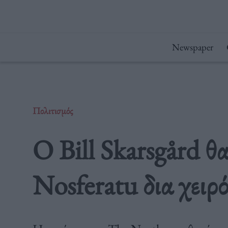
Μετάβαση
στο
περιεχόμενο
Newspaper
Πολιτισμός
Ο Bill Skarsgård θα 
Nosferatu δια χειρ