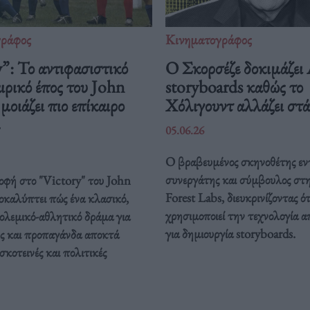
γράφος
Κινηματογράφος
”: Το αντιφασιστικό
Ο Σκορσέζε δοκιμάζει
ρικό έπος του John
storyboards καθώς το
οιάζει πιο επίκαιρο
Χόλιγουντ αλλάζει στ
05.06.26
Ο βραβευμένος σκηνοθέτης εν
συνεργάτης και σύμβουλος στ
οφή στο "Victory" του John
Forest Labs, διευκρινίζοντας ότ
καλύπτει πώς ένα κλασικό,
χρησιμοποιεί την τεχνολογία α
ολεμικό-αθλητικό δράμα για
για δημιουργία storyboards.
ς και προπαγάνδα αποκτά
σκοτεινές και πολιτικές