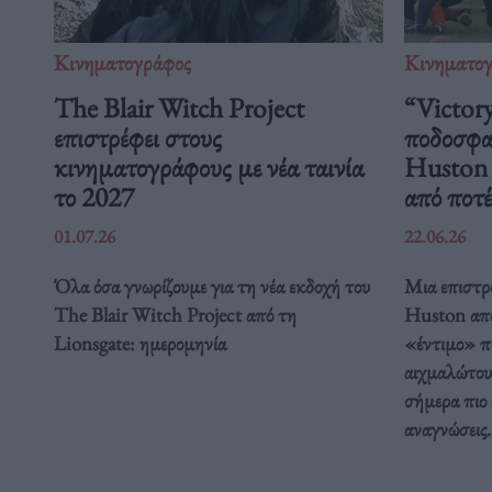
Κινηματογράφος
Κινηματο
The Blair Witch Project
“Victory
επιστρέφει στους
ποδοσφαι
κινηματογράφους με νέα ταινία
Huston μ
το 2027
από ποτέ
01.07.26
22.06.26
Όλα όσα γνωρίζουμε για τη νέα εκδοχή του
Μια επιστρ
The Blair Witch Project από τη
Huston απο
Lionsgate: ημερομηνία
«έντιμο» π
αιχμαλώτου
σήμερα πιο 
αναγνώσεις.