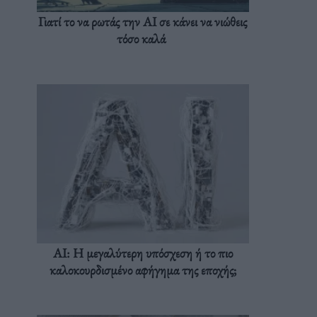
Γιατί το να ρωτάς την AI σε κάνει να νιώθεις
τόσο καλά
AI: Η μεγαλύτερη υπόσχεση ή το πιο
καλοκουρδισμένο αφήγημα της εποχής;