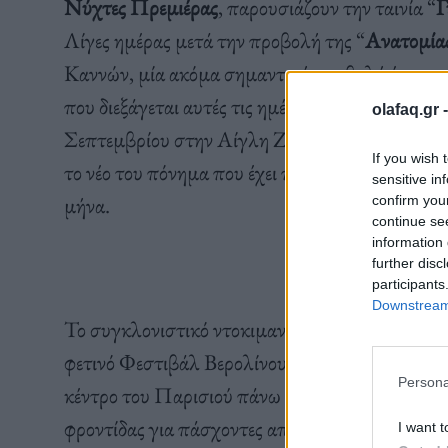
Νύχτες Πρεμιέρας
, παρουσιάζουν την ταινία “
Γ
Λίγες ημέρας μετά την προβολή της “
Ανατομία
Καννών, μία ακόμα σημαντική προβολή έρχεται
που διεξάγεται αυτές τις ημέρες. Στην Αθήνα θα 
olafaq.gr 
Σεπτεμβρίου στην Αίγλη Ζαππείου, πριν ακόμα 
If you wish 
το νέο του πόνημα που έχει προγραμματισμένη 
sensitive in
μήνα.
confirm you
continue se
information 
further disc
participants
Downstream 
Το συγκλονιστικό ντοκιμαντέρ “
On the Adam
φετινό Φεστιβάλ Βερολίνου έρχεται κι αυτό στη
Persona
κέντρο του Παρισιού πάνω στον Σηκουάνα υπά
φροντίδας για πάσχοντες από ψυχική νόσο, μια
I want t