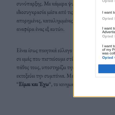
Opted 
συνύπαρξης. Με κάμερα ψυχρή και βλέμμα ένθε
ιδιοσυγκρασία μέσα από τις ασύλληπτες φυσιο
I want t
Opted 
απορημένες, κατειλημμένες από μια εσωτερικ
αναφέρει ένας εξ αυτών.
I want 
Advertis
Opted 
I want t
Είναι ίσως ποιητικά εύλογο ότι όλοι τους φωλιά
of my P
was col
σε εμάς που πιστεύουμε στέρεη τη γη στα πόδια
Opted 
πάθος τους, υποστηρίζει την ελεγχόμενη αυτοδι
εκτοξεύει την συμπόνια. Με προηγούμενες δουλε
“
Είμαι και Έχω
“, το κινηματογραφικό του όφελο