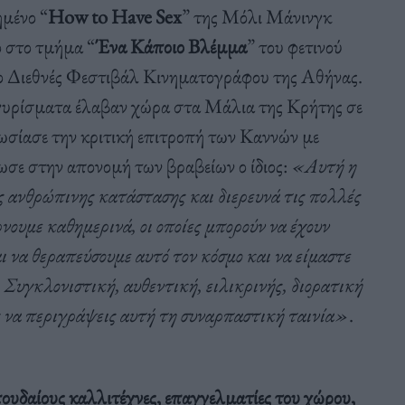
ημένο “
How to Have Sex
” της Μόλι Μάνινγκ
ο στο τμήμα “
Ένα Κάποιο Βλέμμα
” του φετινού
ο Διεθνές Φεστιβάλ Κινηματογράφου της Αθήνας.
 γυρίσματα έλαβαν χώρα στα Μάλια της Κρήτης σε
σίασε την κριτική επιτροπή των Καννών με
σε στην απονομή των βραβείων ο ίδιος:
«Αυτή η
ς ανθρώπινης κατάστασης και διερευνά τις πολλές
ουμε καθημερινά, οι οποίες μπορούν να έχουν
ι να θεραπεύσουμε αυτό τον κόσμο και να είμαστε
ό. Συγκλονιστική, αυθεντική, ειλικρινής, διορατική
υς να περιγράψεις αυτή τη συναρπαστική ταινία»
.
υδαίους καλλιτέχνες, επαγγελματίες του χώρου,