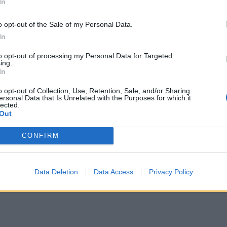
In
ρμο, ο Νικολά Φιλιμπέρ εξιχνιάζει την ανθρώπινη
γνωμίες των ασθενών. Όψεις αποκαμωμένες,
o opt-out of the Sale of my Personal Data.
In
ή βάσανο, «πρόσωπα σπασμένα», όπως αρμόδια
to opt-out of processing my Personal Data for Targeted
ing.
In
o opt-out of Collection, Use, Retention, Sale, and/or Sharing
ζουν καθημερινά σε ένα μέρος πάνω στο νερό, δίπλα
ersonal Data that Is Unrelated with the Purposes for which it
lected.
 μας. Ο Φιλιμπέρ αναδεικνύει το δράμα και το
Out
οίκηση της δομής, αποφεύγει το μελόδραμα και
CONFIRM
ιές του, όπως τα “
Η Χώρα των Κωφών
” και
ς είναι σαφές και η σφραγίδα του ανεξίτηλη.
Data Deletion
Data Access
Privacy Policy