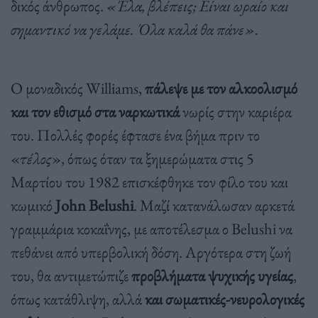
δικός άνθρωπος.
«Έλα, βλέπεις; Είναι ωραίο και
σημαντικό να γελάμε. Όλα καλά θα πάνε».
Ο μοναδικός Williams,
πάλεψε με τον αλκοολισμό
και τον εθισμό στα ναρκωτικά
νωρίς στην καριέρα
του. Πολλές φορές έφτασε ένα βήμα πριν το
«
τέλος
», όπως όταν τα ξημερώματα στις 5
Μαρτίου του 1982 επισκέφθηκε τον φίλο του και
κωμικό
John Belushi
. Μαζί κατανάλωσαν αρκετά
γραμμάρια κοκαΐνης, με αποτέλεσμα ο Belushi να
πεθάνει από υπερβολική δόση. Αργότερα στη ζωή
του, θα αντιμετώπιζε
προβλήματα ψυχικής υγείας
,
όπως κατάθλιψη, αλλά
και σωματικές-νευρολογικές