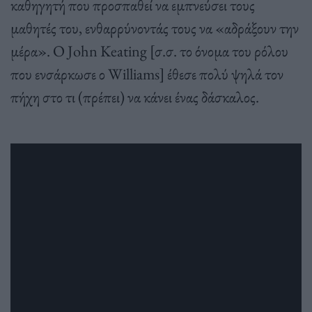
καθηγητή που προσπαθεί να εμπνεύσει τους
μαθητές του, ενθαρρύνοντάς τους να «αδράξουν την
μέρα». Ο John Keating [σ.σ. το όνομα του ρόλου
που ενσάρκωσε ο Williams] έθεσε πολύ ψηλά τον
πήχη στο τι (πρέπει) να κάνει ένας δάσκαλος.