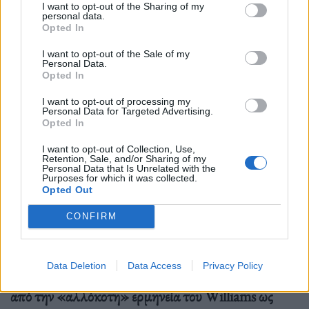
I want to opt-out of the Sharing of my
personal data.
Opted In
I want to opt-out of the Sale of my
Personal Data.
Opted In
I want to opt-out of processing my
Personal Data for Targeted Advertising.
Opted In
Popeye (1980)
I want to opt-out of Collection, Use,
Οι αντιδράσεις για το “Popeye” του Robert
Retention, Sale, and/or Sharing of my
Personal Data that Is Unrelated with the
Altman ποικίλλουν ευρέως (σ.σ. βαθμολογία 61%
Purposes for which it was collected.
Opted Out
στο Rotten Tomatoes), με κάποιους να το
CONFIRM
χαρακτηρίζουν λαμπρό και άλλους να το αποκαλούν
ατελείωτο.
Ανεξάρτητα από τη γνώμη μας για την
Data Deletion
Data Access
Privacy Policy
ταινία συνολικά, δεν μπορούμε παρά να εκπλαγούμε
από την «αλλόκοτη» ερμηνεία του Williams ως