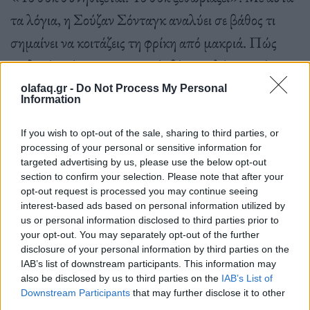
τα λόγια, η Σούζαν Σόνταγκ αναλύει σε βάθος τι
σημαίνει να κοιτάζεις τη φρίκη από μακριά. Πώς
επιδρούν μέσα μας οι σκηνές βίας, πολέμου, πόνου
που βλέπουμε σε φωτογραφίες και βίντεο; Μας
olafaq.gr -
Do Not Process My Personal
Information
βοηθούν να νιώσουμε τον πόνο των άλλων ή μας
κάνουν όλο και πιο απαθείς; Ζούμε «σε έναν κόσμο
If you wish to opt-out of the sale, sharing to third parties, or
processing of your personal or sensitive information for
όπου η φωτογραφία εξυπηρετεί την καταναλωτική
targeted advertising by us, please use the below opt-out
χειραγώγηση», λέει η Σόνταγκ.
Στο εξαιρετικά
section to confirm your selection. Please note that after your
opt-out request is processed you may continue seeing
επίκαιρο δοκίμιό της αντλεί παραδείγματα από την
interest-based ads based on personal information utilized by
us or personal information disclosed to third parties prior to
πολιτική και την Ιστορία. Αναλύει την πολιτική
your opt-out. You may separately opt-out of the further
διάσταση των έργων του Γκόγια, ντοκουμέντα από
disclosure of your personal information by third parties on the
IAB’s list of downstream participants. This information may
τους δύο Παγκόσμιους πολέμους και φωτογραφίες
also be disclosed by us to third parties on the
IAB’s List of
από τη Ρουάντα, τη Βοσνία, την Παλαιστίνη και την
Downstream Participants
that may further disclose it to other
third parties.