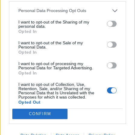
επίθεση στους Δίδυμους Πύργους, καταδεικνύοντας
την τεράστια δύναμη που ασκούν οι εικόνες πάνω
Personal Data Processing Opt Outs
μας. Στο Αντιμέτωποι με τον πόνο των άλλων, η
I want to opt-out of the Sharing of my
personal data.
Σόνταγκ μάς προειδοποιεί για την ευθύνη που
Opted In
έχουμε οι ίδιοι ως θεατές.
I want to opt-out of the Sale of my
Personal Data.
Opted In
I want to opt-out of processing my
Personal Data for Targeted Advertising.
Opted In
“Yπέροχος Πόλεμος”, της Ευτυχίας Γιαννακάκη
I want to opt-out of Collection, Use,
Retention, Sale, and/or Sharing of my
(εκδόσεις Ίκαρος)
Personal Data that Is Unrelated with the
Purposes for which it was collected.
Opted Out
CONFIRM
Μια αινιγματική δημοσιογράφος αναλαμβάνει να
γράψει τη βιογραφία μιας διάσημης στιχουργού που