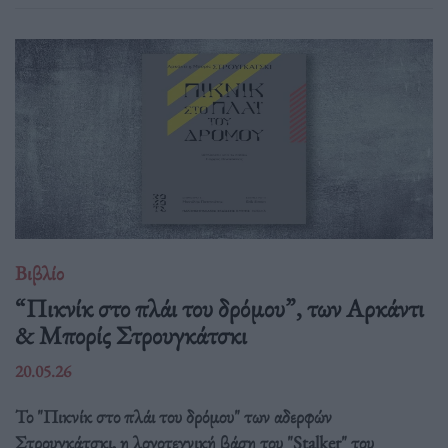
Βιβλίο
“Πικνίκ στο πλάι του δρόμου”, των Αρκάντι
& Μπορίς Στρουγκάτσκι
20.05.26
Το "Πικνίκ στο πλάι του δρόμου" των αδερφών
Στρουγκάτσκι, η λογοτεχνική βάση του "Stalker" του