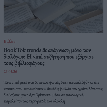
Βιβλίο
BookTok trends & ανάγνωση μόνο των
διαλόγων: Η viral συζήτηση που εξόργισε
τους βιβλιοφάγους
26.05.26
Ένα viral post στο X άναψε φωτιές όταν αποκαλύφθηκε ότι
κάποιοι που «τελειώνουν» δεκάδες βιβλία τον χρόνο λένε πως
διαβάζουν μόνο ό,τι βρίσκεται μέσα σε εισαγωγικά,
παραλείποντας περιγραφές και ολόκλη