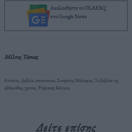
Ακολουθήστε το OLAFAQ
στο Google News
Μίλτος Τόσκας
Ετικέτες :
βιβλίο
,
επικοινωνια
,
Σωκράτης Μάλαμας
,
Τα βιβλία της
εβδομάδας
,
χρονος
,
Ψηφιακός Κόσμος
.
Δείτε επίσης