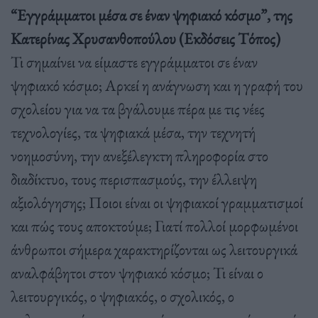
“Εγγράμματοι μέσα σε έναν ψηφιακό κόσμο”, της
Κατερίνας Χρυσανθοπούλου (Εκδόσεις Τόπος)
Τι σηµαίνει να είµαστε εγγράµµατοι σε έναν
ψηφιακό κόσµο; Αρκεί η ανάγνωση και η γραφή του
σχολείου για να τα βγάλουµε πέρα µε τις νέες
τεχνολογίες, τα ψηφιακά µέσα, την τεχνητή
νοηµοσύνη, την ανεξέλεγκτη πληροφορία στο
διαδίκτυο, τους περισπασµούς, την έλλειψη
αξιολόγησης; Ποιοι είναι οι ψηφιακοί γραµµατισµοί
και πώς τους αποκτούµε;
Γιατί πολλοί µορφωµένοι
άνθρωποι σήµερα χαρακτηρίζονται ως λειτουργικά
αναλφάβητοι στον ψηφιακό κόσµο; Τι είναι ο
λειτουργικός, ο ψηφιακός, ο σχολικός, ο