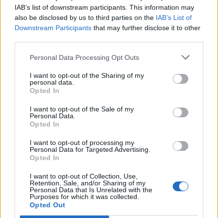
καθημερινή μας ζωή ως μονάδα μέτρησης, πώς
IAB’s list of downstream participants. This information may
καθορίζει τη μακροζωία των ειδών στον πλανήτη ή
also be disclosed by us to third parties on the
IAB’s List of
Downstream Participants
that may further disclose it to other
πώς φωτίζει την ιδέα της αιωνιότητας.
Σε τούτο το
third parties.
βιβλίο της, η Μάρσα Μπιόρνερουντ προσεγγίζει το
Personal Data Processing Opt Outs
ζήτημα του χρόνου —τη διάρκειά του, τους κύκλους
I want to opt-out of the Sharing of my
και τον πολύπλευρο χαρακτήρα του— από τη
personal data.
Opted In
σκοπιά του επιστημονικού της πεδίου, της
I want to opt-out of the Sale of my
γεωλογίας. Σύμφωνα με την ίδια, η γεωλογία είναι
Personal Data.
Opted In
καθ’ όλα έτοιμη να αντιμετωπίσει τα κρίσιμα
I want to opt-out of processing my
φιλοσοφικά ερωτήματα που εγείρονται από την
Personal Data for Targeted Advertising.
Opted In
κλιματική αλλαγή, αλλά και να υποδείξει
I want to opt-out of Collection, Use,
ευεργετικές λύσεις, καθώς είναι απαλλαγμένη από
Retention, Sale, and/or Sharing of my
Personal Data that Is Unrelated with the
το στοιχείο της «άρνησης του χρόνου» που εγγενώς
Purposes for which it was collected.
Opted Out
χαρακτηρίζει τη βιολογία, τη χημεία ή τη φυσική. Η