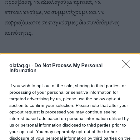
πρόσβαση, να αξιολογούµε κριτικά, να
επικοινωνούµε, να συµµετέχουµε και να
εκφραζόµαστε σε παγκόσµιες διασυνδεδεµένες
κοινότητες.
“Όλα είναι Χρόνος” της
Μάρσα Μπιόρνερουντ
olafaq.gr -
Do Not Process My Personal
(Πανεπιστημιακές Εκδόσεις Κρήτης)
Information
Ο χρόνος αποτελεί για τον άνθρωπο μια δύσκολα
If you wish to opt-out of the sale, sharing to third parties, or
προσδιορίσιμη έννοια και εντέλει μια φευγαλέα,
processing of your personal or sensitive information for
targeted advertising by us, please use the below opt-out
άπιαστη οντότητα, την οποία οι επιστήμονες
section to confirm your selection. Please note that after your
προσπαθούν από πολύ παλιά να μετρήσουν. Κι
opt-out request is processed you may continue seeing
interest-based ads based on personal information utilized by
όμως, παρ’ όλες τις προσπάθειες, παραμένει
us or personal information disclosed to third parties prior to
δύσκολο να περιγράψεις με λόγια πώς διαπερνά την
your opt-out. You may separately opt-out of the further
disclosure of your personal information by third parties on the