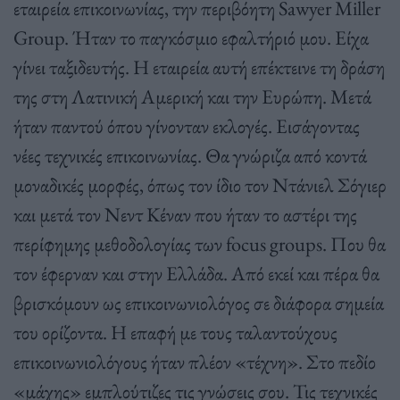
εταιρεία επικοινωνίας, την περιβόητη Sawyer Miller
Group. Ήταν το παγκόσμιο εφαλτήριό μου. Είχα
γίνει ταξιδευτής. Η εταιρεία αυτή επέκτεινε τη δράση
της στη Λατινική Αμερική και την Ευρώπη. Μετά
ήταν παντού όπου γίνονταν εκλογές. Εισάγοντας
νέες τεχνικές επικοινωνίας. Θα γνώριζα από κοντά
μοναδικές μορφές, όπως τον ίδιο τον Ντάνιελ Σόγιερ
και μετά τον Νεντ Kέναν που ήταν το αστέρι της
περίφημης μεθοδολογίας των focus groups. Που θα
τον έφερναν και στην Ελλάδα.
Από εκεί και πέρα θα
βρισκόμουν ως επικοινωνιολόγος σε διάφορα σημεία
του ορίζοντα. Η επαφή με τους ταλαντούχους
επικοινωνιολόγους ήταν πλέον «τέχνη». Στο πεδίο
«μάχης» εμπλούτιζες τις γνώσεις σου. Τις τεχνικές