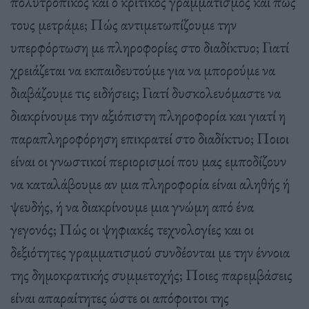
πολυτροπικός και ο κριτικός γραµµατισµός και πώς
τους µετράµε; Πώς αντιµετωπίζουµε την
υπερφόρτωση µε πληροφορίες στο διαδίκτυο;
Γιατί
χρειάζεται να εκπαιδευτούµε για να µπορούµε να
διαβάζουµε τις ειδήσεις; Γιατί δυσκολευόµαστε να
διακρίνουµε την αξιόπιστη πληροφορία και γιατί η
παραπληροφόρηση επικρατεί στο διαδίκτυο; Ποιοι
είναι οι γνωστικοί περιορισµοί που µας εµποδίζουν
να καταλάβουµε αν µια πληροφορία είναι αληθής ή
ψευδής, ή να διακρίνουµε µια γνώµη από ένα
γεγονός; Πώς οι ψηφιακές τεχνολογίες και οι
δεξιότητες γραµµατισµού συνδέονται µε την έννοια
της δηµοκρατικής συµµετοχής; Ποιες παρεµβάσεις
είναι απαραίτητες ώστε οι απόφοιτοι της