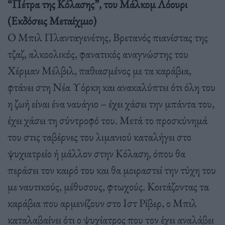
“Πέτρα της Κόλασης”, του
Μάλκομ Λόουρι
(Εκδόσεις Μεταίχμιο)
O Μπιλ Πλανταγενέτης, Βρετανός πιανίστας της
τζαζ, αλκοολικός, φανατικός αναγνώστης του
Χέρμαν Μέλβιλ, παθιασμένος με τα καράβια,
φτάνει στη Νέα Υόρκη και ανακαλύπτει ότι όλη του
η ζωή είναι ένα ναυάγιο – έχει χάσει την μπάντα του,
έχει χάσει τη σύντροφό του. Μετά το προσκύνημά
του στις ταβέρνες του λιμανιού καταλήγει στο
ψυχιατρείο ή μάλλον στην Κόλαση, όπου θα
περάσει τον καιρό του και θα μοιραστεί την τύχη του
με ναυτικούς, μέθυσους, φτωχούς. Κοιτάζοντας τα
καράβια που αρμενίζουν στο Ιστ Ρίβερ, ο Μπιλ
καταλαβαίνει ότι ο ψυχίατρος που τον έχει αναλάβει