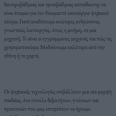
δευτεροβάθµιας και τριτοβάθµιας εκπαίδευσης να
είναι έτοιµοι για τον θαυµαστό καινούργιο ψηφιακό
κόσµο;
Γιατί αναθέτουµε ανώτερες ανθρώπινες
γνωστικές λειτουργίες, όπως η µνήµη, σε µια
µηχανή; Τι είναι οι εγγράµµατες µηχανές και πώς τις
χρησιµοποιούµε; Μαθαίνουµε καλύτερα από την
οθόνη ή το χαρτί;
Οι ψηφιακές τεχνολογίες επιβάλλουν µια νέα µορφή
παιδείας, ένα σύνολο δεξιο­τήτων, γνώσεων και
πρακτικών που µας επιτρέπουν να έχουµε