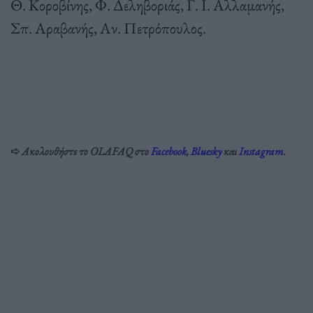
Θ. Κοροβίνης, Φ. Δεληβοριάς, Γ. Ι. Αλλαμανής,
Σπ. Αραβανής, Αν. Πετρόπουλος.
➪
Ακολουθήστε το OLAFAQ στο
Facebook
,
Bluesky
και
Instagram
.