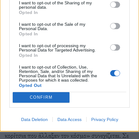
I want to opt-out of the Sharing of my
personal data.
Opted In
I want to opt-out of the Sale of my
Personal Data.
Opted In
20 σπουδαία αγόρια και κορίτσια που άλλαξαν τον κόσμο, Εκδόσεις
I want to opt-out of processing my
Διόπτρα
Personal Data for Targeted Advertising.
Opted In
Οι Εκδόσεις Διόπτρα μας προσκαλούν, αυτή τη
I want to opt-out of Collection, Use,
Retention, Sale, and/or Sharing of my
φορά, να γνωρίσουμε 20 σπουδαία παιδιά που
Personal Data that Is Unrelated with the
Purposes for which it was collected.
ξεχώρισαν για τις ιδέες και τη δημιουργικότητα τους
Opted Out
και κατάφεραν να αλλάξουν τον κόσμο. Η
CONFIRM
σειρά Συναρπαστικές Ιστορίες που έγινε διάσημη
από τα δύο πρώτα της βιβλία, «20 σπουδαία αγόρια
Data Deletion
Data Access
Privacy Policy
που άλλαξαν τον κόσμο» και «20 σπουδαία
κορίτσια που άλλαξαν τον κόσμο» συνεχίζεται. Σε