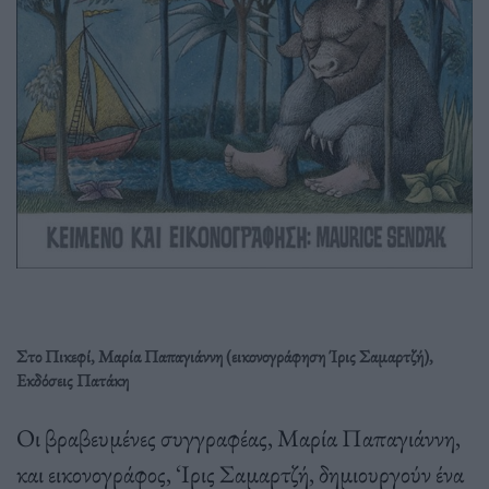
Στο Πικεφί, Μαρία Παπαγιάννη (εικονογράφηση Ίρις Σαμαρτζή),
Εκδόσεις Πατάκη
Οι βραβευμένες συγγραφέας, Μαρία Παπαγιάννη,
και εικονογράφος, ‘Ιρις Σαμαρτζή, δημιουργούν ένα