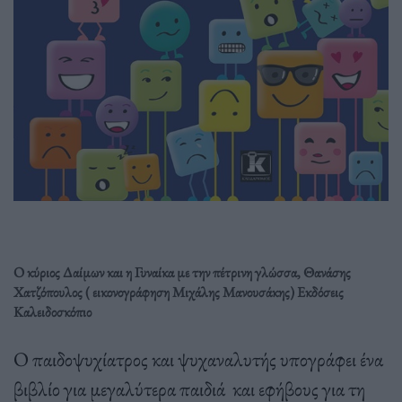
Ο κύριος Δαίμων και η Γυναίκα με την πέτρινη γλώσσα, Θανάσης
Χατζόπουλος
( εικονογράφηση Μιχάλης Μανουσάκης) Εκδόσεις
K
αλειδοσκόπιο
Ο παιδοψυχίατρος και ψυχαναλυτής υπογράφει ένα
βιβλίο για μεγαλύτερα παιδιά και εφήβους για τη