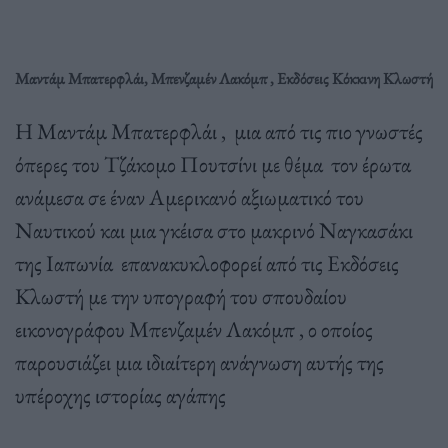
Μαντάμ Μπατερφλάι, Μπενζαμέν Λακόμπ , Εκδόσεις Κόκκινη Κλωστή
Η Μαντάμ Μπατερφλάι , μια από τις πιο γνωστές
όπερες του Τζάκομο Πουτσίνι με θέμα τον έρωτα
ανάμεσα σε έναν Αμερικανό αξιωματικό του
Ναυτικού και μια γκέισα στο μακρινό Ναγκασάκι
της Ιαπωνία επανακυκλοφορεί από τις Εκδόσεις
Κλωστή με την υπογραφή του σπουδαίου
εικονογράφου Μπενζαμέν Λακόμπ , ο οποίος
παρουσιάζει μια ιδιαίτερη ανάγνωση αυτής της
υπέροχης ιστορίας αγάπης