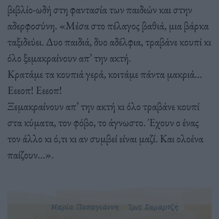
βιβλίο-ωδή στη φαντασία των παιδιών και στην
αδερφοσύνη. «Μέσα στο πέλαγος βαθιά, μια βάρκα
ταξιδεύει. Δυο παιδιά, δυο αδέλφια, τραβάνε κουπί κι
όλο ξεμακραίνουν απ’ την ακτή.
Κρατάμε τα κουπιά γερά, κοιτάμε πάντα μακριά…
Εεεοπ! Εεεοπ!
Ξεμακραίνουν απ’ την ακτή κι όλο τραβάνε κουπί
στα κύματα, τον φόβο, το άγνωστο. Έχουν ο ένας
τον άλλο κι ό,τι κι αν συμβεί είναι μαζί. Και ολοένα
παίζουν…».