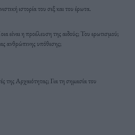
στική ιστορία του σεξ και του έρωτα.
ια είναι η προέλευση της αιδούς; Του ερωτισμού;
ίας ανθρώπινης υπόθεσης;
τές της Αρχαιότητας; Για τη σημασία του