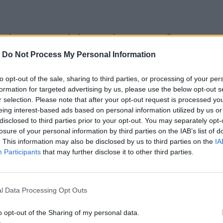
πό την προϊστορία έως τις μέρες μας, το «Sex
σεξ.
-
Do Not Process My Personal Information
 θεών, η αφύπνιση των αισθήσεων, η συζυγική
to opt-out of the sale, sharing to third parties, or processing of your per
ουαλική συμπεριφορά προσωπικοτήτων της
formation for targeted advertising by us, please use the below opt-out s
r selection. Please note that after your opt-out request is processed y
τρας έως την ομοφυλοφιλία του Μιχαήλ Άγγελου
eing interest-based ads based on personal information utilized by us or
ελαύνουν στις σελίδες του «Sex Story» σε μια
disclosed to third parties prior to your opt-out. You may separately opt-
losure of your personal information by third parties on the IAB’s list of
τικά παιχνιδιάρικη.
. This information may also be disclosed by us to third parties on the
IA
Participants
that may further disclose it to other third parties.
ελμα» του κόσμου; Ήταν αποδεκτή η ομοφυλοφιλία
l Data Processing Opt Outs
υργίες για την καταπολέμηση της ανικανότητας;
νιμότητα της Αιγύπτου;
o opt-out of the Sharing of my personal data.