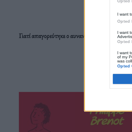
Opted 
I want t
Opted 
I want 
Γιατί απαγορεύτηκε ο αυνανισμός;
Advertis
Opted 
I want t
of my P
was col
Opted 