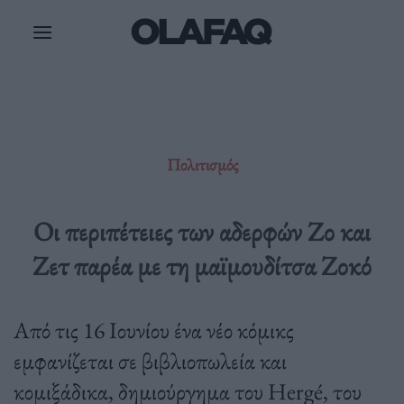
Μετάβαση
στο
περιεχόμενο
Πολιτισμός
Οι περιπέτειες των αδερφών Ζο και
Ζετ παρέα με τη μαϊμουδίτσα Ζοκό
Από τις 16 Ιουνίου ένα νέο κόμικς
εμφανίζεται σε βιβλιοπωλεία και
κομιξάδικα, δημιούργημα του Hergé, του