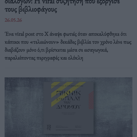
διαλόγων: Η viral συζήτηση που εξόργισε
τους βιβλιοφάγους
26.05.26
Ένα viral post στο X άναψε φωτιές όταν αποκαλύφθηκε ότι
κάποιοι που «τελειώνουν» δεκάδες βιβλία τον χρόνο λένε πως
διαβάζουν μόνο ό,τι βρίσκεται μέσα σε εισαγωγικά,
παραλείποντας περιγραφές και ολόκλη