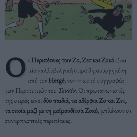
Ο
ι Περιπέτειες των Ζο, Ζετ και Ζοκό
είναι
μία γαλλοβελγική σειρά δημιουργημένη
από τον
Hergé,
τον γνωστό συγγραφέα
των Περιπετειών του
Τεντέν
. Οι πρωταγωνιστές
της σειράς είναι
δύο παιδιά, τα αδέρφια Ζο και Ζετ,
τα οποία μαζί με τη μαϊμουδίτσα Ζοκό,
μπλέκουν σε
συναρπαστικές περιπέτειες.