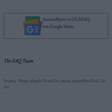
Ακολουθήστε το OLAFAQ
στο Google News
The FAQ Team
Ετικέτες :
Hergé
,
αδερφών Ζο και Ζετ
,
κόμικς
,
μαϊμουδίτσα Ζοκό
,
Τεν
Τεν
.