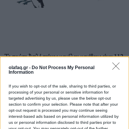
Το πρώτο διπλό τεύχος μεγάλου μεγέθους είναι 112
σελίδων
. To κόμικς είναι ήδη διαθέσιμο στο
olafaq.gr -
Do Not Process My Personal
Information
η
περίπτερο
των εκδόσεων Μικρός Ήρως στην
34
Έκθεση Βιβλίου Πειραιά
και από το
site
.
If you wish to opt-out of the sale, sharing to third parties, or
processing of your personal or sensitive information for
targeted advertising by us, please use the below opt-out
section to confirm your selection. Please note that after your
Από τις 16 Ιουνίου Το κόμικς είναι διαθέσιμο σε
opt-out request is processed you may continue seeing
interest-based ads based on personal information utilized by
βιβλιοπωλεία και κομιξάδικα (
σημεία πώλησης
).
us or personal information disclosed to third parties prior to
your opt-out. You may separately opt-out of the further