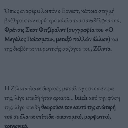
Όπως αναφέρει λοιπόν ο Ερνεστ, κάποια στιγμή
βρέθηκε στον ευρύτερο κύκλο του συναδέλφου του,
Φράνσις Σκοτ Φιτζέραλντ (συγγραφέα του «Ο
Μεγάλος Γκάτσμπι», μεταξύ πολλών άλλων)
και
της διαβόητα νευρωτικής συζύγου του
, Ζέλντα.
Η Ζέλντα έκανε διαρκώς μπούλινγκ στον άντρα
της, λίγο επειδή ήταν αρκετά…
bitch
από την φύση
της, λίγο επειδή
θεωρούσε τον εαυτό της ανώτερή
του σε όλα τα επίπεδα -οικονομικό, μορφωτικό,
κοινωνικό.