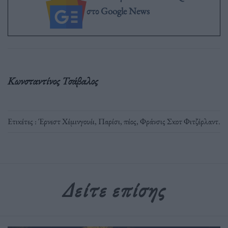
στο Google News
Κωνσταντίνος Τσάβαλος
Ετικέτες :
Έρνεστ Χέμινγουέι
,
Παρίσι
,
πέος
,
Φράνσις Σκοτ Φιτζέρλαντ
.
Δείτε επίσης