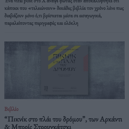
Ένα viral post στο X άναψε φωτιές όταν αποκαλύφθηκε ότι
κάποιοι που «τελειώνουν» δεκάδες βιβλία τον χρόνο λένε πως
διαβάζουν μόνο ό,τι βρίσκεται μέσα σε εισαγωγικά,
παραλείποντας περιγραφές και ολόκλη
Βιβλίο
“Πικνίκ στο πλάι του δρόμου”, των Αρκάντι
& Μπορίς Στρουγκάτσκι