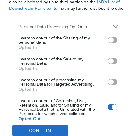
also be disclosed by us to third parties on the
IAB’s List of
Downstream Participants
that may further disclose it to other
third parties.
«Είσαι απολύτως οκ. Δεν έχεις πρόβλημα
μεγέθους».
Personal Data Processing Opt Outs
I want to opt-out of the Sharing of my
personal data.
Opted In
«Όντως;», τον ρώτησε εναγωνίως ο Φιτζέραλντ.
I want to opt-out of the Sale of my
Personal Data.
Opted In
«Όντως.
Και αν δεν με πιστεύεις, πήγαινε στο
I want to opt-out of processing my
Personal Data for Targeted Advertising.
μουσείου του Λούβρου, δες σε προφίλ τα γυμνά
Opted In
αγάλματα και μετά συνέκρινε τον εαυτό σου στον
I want to opt-out of Collection, Use,
Retention, Sale, and/or Sharing of my
καθρέπτη».
Personal Data that Is Unrelated with the
Purposes for which it was collected.
Opted Out
CONFIRM
Και για κατακλείδα του πέταξε το εξής: