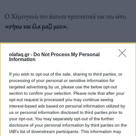
Ο Χέμινγουέι τον άκουσε προσεκτικά και του είπε:
«σήκω και έλα μαζί μου».
olafaq.gr -
Do Not Process My Personal
Information
Οι δυο τους
πήγαν στην ανδρική τουαλέτα του
εστιατορίου και ο Ερνεστ του ζήτησε να κατεβάσει το
If you wish to opt-out of the sale, sharing to third parties, or
processing of your personal or sensitive information for
παντελόνι και το εσώρουχό το
υ.
targeted advertising by us, please use the below opt-out
section to confirm your selection. Please note that after your
opt-out request is processed you may continue seeing
interest-based ads based on personal information utilized by
Κατόπιν, έσκυψε και τσέκαρε από κοντά το πέος του
us or personal information disclosed to third parties prior to
Φιτζέραλντ και μετά από μερικά δευτερόλεπτα
your opt-out. You may separately opt-out of the further
disclosure of your personal information by third parties on the
σιωπής, ο Χέμινγουέι αποφάνθηκε:
IAB’s list of downstream participants. This information may