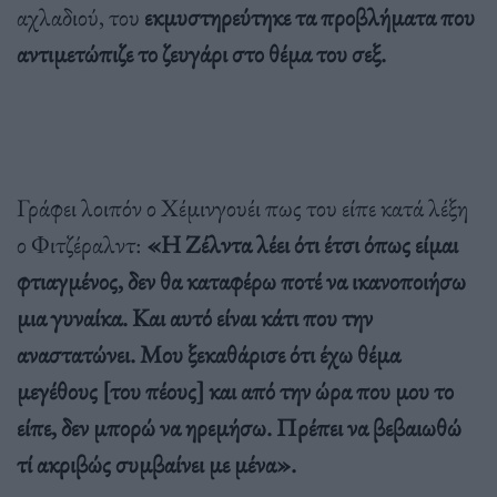
αχλαδιού, του
εκμυστηρεύτηκε τα προβλήματα που
αντιμετώπιζε το ζευγάρι στο θέμα του σεξ.
Γράφει λοιπόν ο Χέμινγουέι πως του είπε κατά λέξη
ο Φιτζέραλντ:
«Η Ζέλντα λέει ότι έτσι όπως είμαι
φτιαγμένος, δεν θα καταφέρω ποτέ να ικανοποιήσω
μια γυναίκα. Και αυτό είναι κάτι που την
αναστατώνει. Μου ξεκαθάρισε ότι έχω θέμα
μεγέθους [του πέους] και από την ώρα που μου το
είπε, δεν μπορώ να ηρεμήσω. Πρέπει να βεβαιωθώ
τί ακριβώς συμβαίνει με μένα».