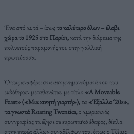
Ένα από αυτά – ίσως
το καλύτερο όλων – έλαβε
χώρα το 1925 στο Παρίσι,
κατά την διάρκεια της
πολυετούς παραμονής του στην γαλλική
πρωτεύουσα.
Όπως αναφέρει στα απομνημονεύματά του που
εκδόθηκαν μεταθανάτια, με τίτλο
«A Moveable
Feast» («Μια κινητή γιορτή»),
τα
«Έξαλλα ‘20s»,
τα γνωστά Roaring Twenties,
ο αμερικανός
συγγραφέας τα έζησε σε ευρωπαϊκό έδαφος, δίπλα
στην παρέα άλλων συναδέλφων του, όπως ο Τζέιμς