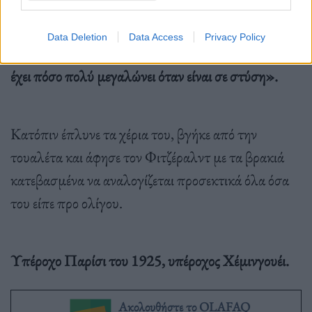
Data Deletion
Data Access
Privacy Policy
«Δεν έχει σημασία το πως είναι χαλαρό. Σημασία
έχει πόσο πολύ μεγαλώνει όταν είναι σε στύση».
Κατόπιν έπλυνε τα χέρια του, βγήκε από την
τουαλέτα και άφησε τον Φιτζέραλντ με τα βρακιά
κατεβασμένα να αναλογίζεται προσεκτικά όλα όσα
του είπε προ ολίγου.
Υπέροχο Παρίσι του 1925, υπέροχος Χέμινγουέι.
Ακολουθήστε το OLAFAQ