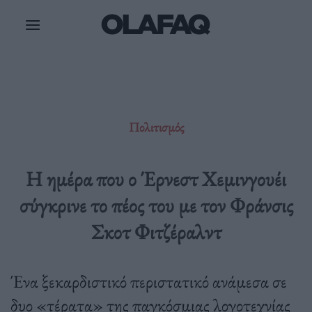
Μετάβαση
στο
περιεχόμενο
Πολιτισμός
Η ημέρα που ο Έρνεστ Χεμινγουέι
σύγκρινε το πέος του με τον Φράνσις
Σκοτ Φιτζέραλντ
Ένα ξεκαρδιστικό περιστατικό ανάμεσα σε
δυο «τέρατα» της παγκόσμιας λογοτεχνίας