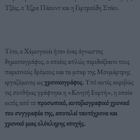
Τζόις, ο Έζρα Πάουντ και η Γερτρούδη Στάιν.
Τότε, ο Χέμινγουέι ήταν ένας άγνωστος
δημοσιογράφος, ο οποίος απλώς περιδιάβαινε τους
παρισινούς δρόμους και τα μπαρ της Μονμάρτρης
εργαζόμενος ως
χρονικογράφος.
Υπό αυτές ακριβώς
τις συνθήκες γράφτηκε η «Κινητή Εορτή», η οποία
εκτός από το
προσωπικό, αυτοβιογραφικό χρονικό
του συγγραφέα της, αποτελεί ταυτόχρονα και
χρονικό μιας ολόκληρης εποχής.