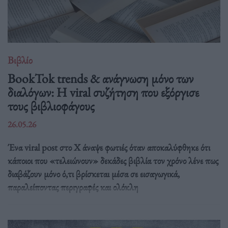
Βιβλίο
BookTok trends & ανάγνωση μόνο των
διαλόγων: Η viral συζήτηση που εξόργισε
τους βιβλιοφάγους
26.05.26
Ένα viral post στο X άναψε φωτιές όταν αποκαλύφθηκε ότι
κάποιοι που «τελειώνουν» δεκάδες βιβλία τον χρόνο λένε πως
διαβάζουν μόνο ό,τι βρίσκεται μέσα σε εισαγωγικά,
παραλείποντας περιγραφές και ολόκλη