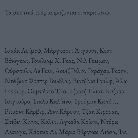
Τα μυστικά τους μοιράζονται οι παρακάτω:
Ισαάκ Ασίμοφ, Μάργκαρετ Άτγουντ, Κερτ
Βόνεγκατ, Γουίλιαμ Χ. Γκας, Νιλ Γκέιμαν,
Ούρσουλα Λε Γκεν, Λουίζ Γκλικ, Γκράχαμ Γκρην,
Ντέιβιντ Φόστερ Γουάλας, Βιρτζίνια Γουλφ, Άλις
Γουόκερ, Ουμπέρτο Έκο, Τζορτζ Έλιοτ, Καζούο
Ισιγκούρο, Ίταλο Καλβίνο, Τρούμαν Καπότε,
Ρέιμοντ Κάρβερ, Ανν Κάρσον, Τζακ Κέρουακ,
Στίβεν Κινγκ, Κολέτ, Άγκαθα Κρίστι, Ντόρις
Λέσινγκ, Χάρπερ Λι, Μάριο Βάργκας Λιόσα, Ίαν