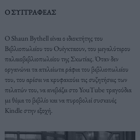
O ΣΥΓΓΡΑΦΕΑΣ
O Shaun Bythell είναι ο ιδιοκτήτης του
Βιβλιοπωλείου του Ουίγκταουν, του µεγαλύτερου
παλαιοβιβλιοπωλείου της Σκωτίας. Όταν δεν
οργανώνει τα ατελείωτα ράφια του βιβλιοπωλείου
του, του αρέσει να κρυφακούει τις συζητήσεις των
πελατών του, να ανεβάζει στο YouTube τραγούδια
µε θέµα το βιβλίο και να πυροβολεί συσκευές
Kindle στην εξοχή.