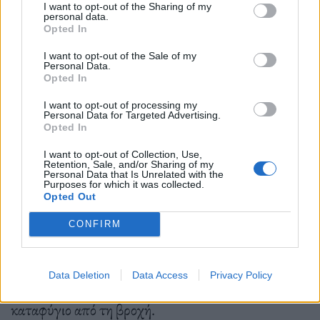
που σε πολλές περιπτώσεις μάς ξέρει καλύτερα
I want to opt-out of the Sharing of my
personal data.
ακόμα και από τους πιο κοντινούς μας. Ο Shaun
Opted In
Bythell, ιδιοκτήτης παλαιοβιβλιοπωλείου σε μια
I want to opt-out of the Sale of my
Personal Data.
κωμόπολη της Σκωτίας, είναι μια τέτοια περίπτωση
Opted In
ανθρώπου. Πίσω από το ταμείο παρατηρεί τους
I want to opt-out of processing my
Personal Data for Targeted Advertising.
πελάτες του, και είναι τόσο διαφορετικοί μεταξύ
Opted In
τους, αλλά και τόσο όμοιοι σε πολλά, που καταλήγει
I want to opt-out of Collection, Use,
να τους κατατάξει σε κατηγορίες. To Όσα σκέφτεται
Retention, Sale, and/or Sharing of my
Personal Data that Is Unrelated with the
Purposes for which it was collected.
ο βιβλιοπώλης σου για σένα αποτελεί μια
Opted Out
λεπτομερή αλλά ταυτόχρονα ξεκαρδιστική
CONFIRM
καταγραφή των ανθρώπων που συχνάζουν σε
βιβλιοπωλεία – από τους φανατικούς βιβλιόφιλους
Data Deletion
Data Access
Privacy Policy
μέχρι τους περαστικούς ποδηλάτες που αναζητούν
καταφύγιο από τη βροχή.