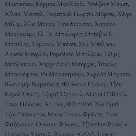
Μακγιούαν, Κόρμακ ΜακΚάρθι, Ντέιβιντ Μάμετ,
Χίλαρι Μαντέλ, Γκαμπριέλ Γκαρσία Μάρκες, Χένρι
Μίλερ, Άλις Μονρό, Τόνι Μόρισον, Χαρούκι
Μουρακάμι, Τζ. Γκ. Μπάλαρντ, Οκτάβια Ε.
Μπάτλερ, Σάμιουελ Μπέκετ, Σολ Μπέλοου,
Λουσία Μπερλίν, Ρομπέρτο Μπολάνιο, Τζέιμς
Μπόλντουιν, Χόρχε Λουίς Μπόρχες, Τσαρλς
Μπουκόφσκι, Ρέι Μπράντμπερι, Σαρλότ Μπροντέ,
Βλαντιμίρ Ναμπόκοφ, Φλάνερι Ο’Κόνορ, Τζόις
Κάρολ Όουτς, Τζορτζ Όργουελ, Μάγκι Ο’Φάρελ,
Τσακ Πόλανικ, Αν Ράις, Φίλιπ Ροθ, Άλι Σμιθ,
Τζον Στάινμπεκ, Μαρκ Τουέιν, Φράνσις Σκοτ
Φιτζέραλντ, Ουίλιαμ Φώκνερ, Τζόναθαν Φράνζεν,
Πατρίσια Χάισμιθ, Άλντους Χάξλεϊ, Έρνεστ