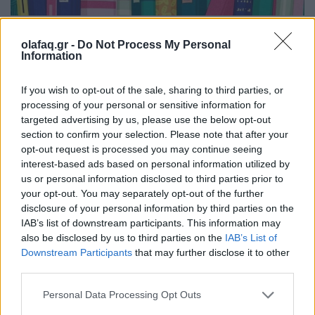
olafaq.gr -
Do Not Process My Personal
Information
Από τον συγγραφέα του bestseller To ημερολόγιο
ενός βιβλιοπώλη
If you wish to opt-out of the sale, sharing to third parties, or
processing of your personal or sensitive information for
targeted advertising by us, please use the below opt-out
section to confirm your selection. Please note that after your
«Δείξε μου τι διαβάζεις, να σου πω ποιος είσαι».
opt-out request is processed you may continue seeing
interest-based ads based on personal information utilized by
us or personal information disclosed to third parties prior to
your opt-out. You may separately opt-out of the further
Ο βιβλιοπώλης μας είναι ο άνθρωπος που, με τη
disclosure of your personal information by third parties on the
θέλησή μας ή όχι, γνωρίζει σε βάθος τις ανησυχίες,
IAB’s list of downstream participants. This information may
also be disclosed by us to third parties on the
IAB’s List of
τα όνειρα, ακόμα και την αισθητική μας, με βάση
Downstream Participants
that may further disclose it to other
τους τίτλους που πηγαίνουμε στον πάγκο του.
third parties.
Πρόκειται για μια ξεχωριστή περίπτωση ειδικού,
Personal Data Processing Opt Outs