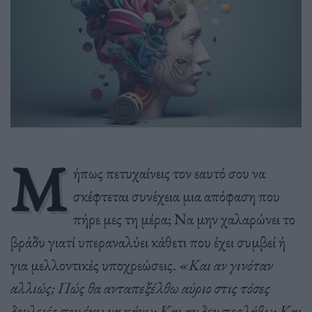
Μ
ήπως πετυχαίνεις τον εαυτό σου να
σκέφτεται συνέχεια μια απόφαση που
πήρε μες τη μέρα; Να μην χαλαρώνει το
βράδυ γιατί υπεραναλύει κάθετι που έχει συμβεί ή
για μελλοντικές υποχρεώσεις.
«Και αν γινόταν
αλλιώς; Πώς θα ανταπεξέλθω αύριο στις τόσες
δουλειές που έχω να κάνω; Και αν δεν προλάβω; Και