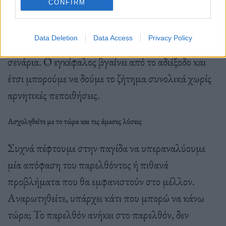
CONFIRM
δυνατότητα ενός διαλείμματος στον εγκέφαλό μας,
αποστασιοποιούμαστε από το ζήτημα και έτσι δεν
Data Deletion
Data Access
Privacy Policy
χαωνόμαστε στις σκέψεις μας και στα χειρότερα
σενάρια. Ο εγκέφαλος βγαίνει από το αδιέξοδο και
έτσι μπορούμε να δούμε το ζήτημα συνολικά χωρίς
αρνητικές πεποιθήσεις.
Ασχοληθείτε με το τώρα και τις άμεσες λύσεις
Συχνά πέφτουμε στην παγίδα να υπεραναλύουμε
μία απόφαση του παρελθόντος ή πιθανά
προβλήματα που θα εμφανιστούν στο μέλλον.
Αναρωτηθείτε, υπάρχει κάτι που μπορώ να κάνω
τώρα; Το παρελθόν ανήκει στο παρελθόν, δεν