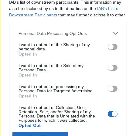
IAB’s list of downstream participants. This information may
Αντί να εξετάζετε κάτι στο μυαλό σας ξανά και ξανά,
also be disclosed by us to third parties on the
IAB’s List of
μπορείτε να αρχίσετε να κάνετε τα απαραίτητα
Downstream Participants
that may further disclose it to other
third parties.
βήματα για να επιλύσετε την κατάσταση:
Personal Data Processing Opt Outs
Αποσπάστε την προσοχή σας
I want to opt-out of the Sharing of my
personal data.
Opted In
Αντί να κάθεστε και να σκέφτεστε ένα πρόβλημα
διαρκώς, προσπαθήστε να
στρέψετε την προσοχή
I want to opt-out of the Sale of my
Personal Data.
Opted In
σας
αλλού
. Ο εγκέφαλός σας μπορεί να βρει
καλύτερους τρόπους για να αναζητήσει μια λύση
I want to opt-out of processing my
Personal Data for Targeted Advertising.
στο παρασκήνιο, ενώ αποσπάτε την προσοχή σας με
Opted In
μια δραστηριότητα.
I want to opt-out of Collection, Use,
Retention, Sale, and/or Sharing of my
Personal Data that Is Unrelated with the
Purposes for which it was collected.
Opted Out
Κάνοντας μία άλλη δραστηριότητα, δίνουμε τη