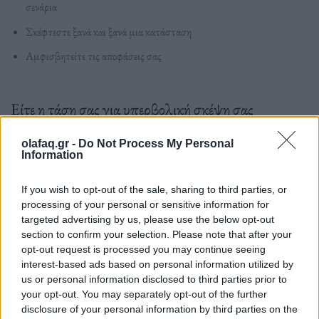
σενάρια
Σκέφτεστε ξανά και ξανά μια κατάσταση
Αμφισβητείτε τις αποφάσεις σας
Είτε η τάση σας για υπερβολική σκέψη σας
μεταφέρει στο παρελθόν είτε επικεντρώνεται στο
olafaq.gr -
Do Not Process My Personal
μέλλον, υπάρχουν θετικοί τρόποι για να
Information
επαναπροσδιορίσετε τις σκέψεις σας και να
If you wish to opt-out of the sale, sharing to third parties, or
αγχώνεστε λιγότερο. Η εύρεση τρόπων για να
processing of your personal or sensitive information for
targeted advertising by us, please use the below opt-out
τερματίσετε την υπερβολική σκέψη μπορεί να σας
section to confirm your selection. Please note that after your
βοηθήσει να αναλάβετε δράση στη ζωή σας και να
opt-out request is processed you may continue seeing
interest-based ads based on personal information utilized by
μην σκέφτεστε απλώς πράγματα που σας ενοχλούν.
us or personal information disclosed to third parties prior to
your opt-out. You may separately opt-out of the further
disclosure of your personal information by third parties on the