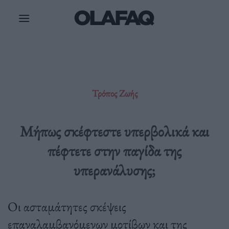
Μετάβαση
στο
περιεχόμενο
Τρόπος Ζωής
Μήπως σκέφτεστε υπερβολικά και
πέφτετε στην παγίδα της
υπερανάλυσης;
Οι ασταμάτητες σκέψεις
επαναλαμβανόμενων μοτίβων και της