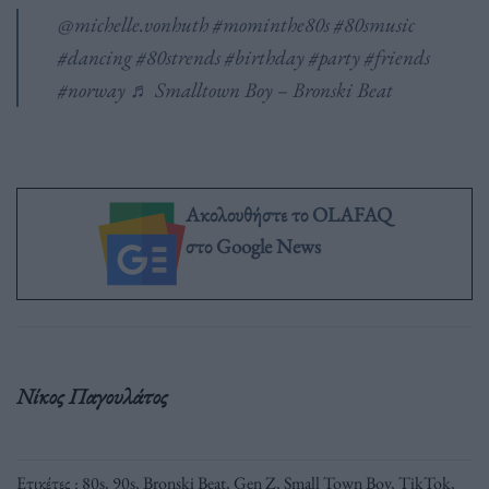
@michelle.vonhuth
#mominthe80s
#80smusic
#dancing
#80strends
#birthday
#party
#friends
#norway
♬ Smalltown Boy – Bronski Beat
Ακολουθήστε το OLAFAQ
στο Google News
Νίκος Παγουλάτος
Ετικέτες :
80s
,
90s
,
Bronski Beat
,
Gen Z
,
Small Town Boy
,
TikTok
,