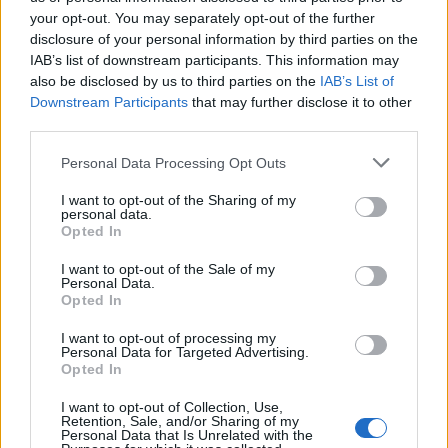
κάποιον σαν να μην τον βλέπει κανείς; Και ενώ
your opt-out. You may separately opt-out of the further
disclosure of your personal information by third parties on the
μπορεί οι σύγχρονες χορογραφίες που
IAB’s list of downstream participants. This information may
also be disclosed by us to third parties on the
IAB’s List of
ξεπατικώνονται στους ρυθμούς του scrolling να
Downstream Participants
that may further disclose it to other
εμπεριέχουν και αυτή την αίσθηση της προσωπικής
third parties.
απελευθέρωσης, οι φιγούρες φαίνονται να
Personal Data Processing Opt Outs
αποσκωπούν στο να τραβήξουν τα βλέμματα, σαν ο
I want to opt-out of the Sharing of my
ατομικός χορός να μην αφορά το άτομο που χορεύει
personal data.
Opted In
αλλά το σύνολο που παρακολουθεί και θα κρίνει.
I want to opt-out of the Sale of my
Personal Data.
Opted In
Θα μπορούσε, άραγε, το virality του “Smalltown
I want to opt-out of processing my
Personal Data for Targeted Advertising.
Opted In
Boy” να εμπνεύσει όσους δεν το χόρεψαν ποτέ σε
κάποιο κλαμπ ή μπαρ και να δώσει έναν ανανεωτικό
I want to opt-out of Collection, Use,
Retention, Sale, and/or Sharing of my
Personal Data that Is Unrelated with the
αέρα στις φιγούρες που ξεδιπλώνονται τα βράδια