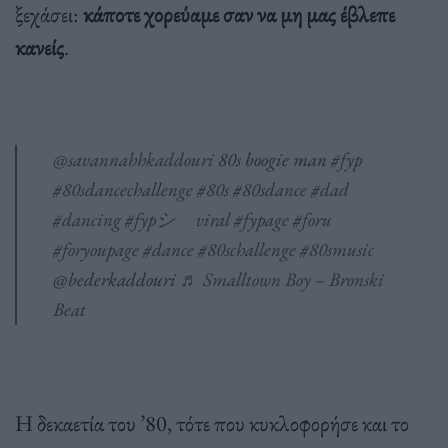
ξεχάσει:
κάποτε χορεύαμε σαν να μη μας έβλεπε
κανείς
.
@savannahhkaddouri
80s boogie man
#fyp
#80sdancechallenge
#80s
#80sdance
#dad
#dancing
#fypシ゚viral
#fypage
#foru
#foryoupage
#dance
#80schallenge
#80smusic
@bederkaddouri
♬ Smalltown Boy – Bronski
Beat
Η δεκαετία του ’80, τότε που κυκλοφορήσε και το