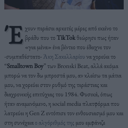
Έ
χουν περάσει αρκετές μέρες από εκείνο το
βράδυ που το
TikTok
θεώρησε πως ήταν
«για μένα» ένα βίντεο που έδειχνε τον
-συμπαθέστατο-
Άκη Σακελλαρίου
να χορεύει το
“
Smalltown Boy
” των Bronski Beat, αλλά ακόμα
μπορώ να τον δω μπροστά μου, αν κλείσω τα μάτια
μου, να χορεύει στον ρυθμό της τεράστιας και
διαχρονικής επιτύχιας του 1984. Φυσικά, όπως
ήταν αναμενόμενο, η social media πλατφόρμα που
λατρεύει η Gen Z εντόπισε τον ενθουσιασμό μου και
στη συνέχεια
ο αλγόριθμός της
μου εμφάνιζε