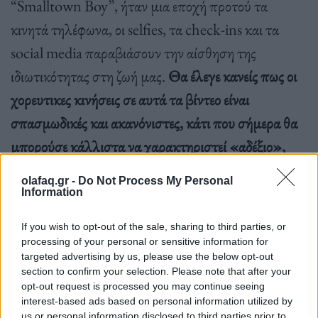
“Smalltown Boy”, ήταν μια εποχή προτού τα
κινητά τηλέφωνα, οι selfies, τα check-ins και τα
social media παραβιάσουν την αίσθηση της
ιδιωτικότητας στη ζωή μας.
Θα έλεγε κανείς πως οι
χορευτικες κινήσεις σε αυτά τα βίντεο είναι
σπασμωδικές και ακανόνιστες, κάτι που σήμερα θα
μπορούσε κάλλιστα να χαρακτηριστεί «αδέξιο»,
μιας που τα σημερινά πρότυπα, σε όλα τα επίπεδα,
olafaq.gr -
Do Not Process My Personal
απαιτούν τελειότητα και συγχρονισμό με ό,τι
Information
κάνουν οι υπόλοιποι
. Όλοι χορεύουν με τον ίδιο
If you wish to opt-out of the sale, sharing to third parties, or
τρόπο, βαϊμπάρουν στο ίδιο στυλ, προσπαθεί ο ένας
processing of your personal or sensitive information for
targeted advertising by us, please use the below opt-out
να μοιάσει στον άλλον. Όχι ότι όλα ήταν ειδυλιακά
section to confirm your selection. Please note that after your
και μοναδικά τότε, στα 80s, στα 90s, άντε και στα
opt-out request is processed you may continue seeing
interest-based ads based on personal information utilized by
00s, αλλά πότε ήταν η τελευταία φορά που είδατε
us or personal information disclosed to third parties prior to