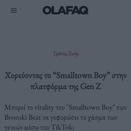
Μετάβαση
στο
περιεχόμενο
Τρόπος Ζωής
Χορεύοντας το “Smalltown Boy” στην
πλατφόρμα της Gen Z
Μπορεί το virality του "Smalltown Boy" των
Bronski Beat να γεφυρώσει το χάσμα των
γενεών μέσω του TikTok;