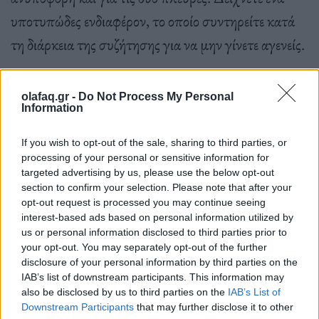
υποτυπώδες ενδιαφέρον, το οποίο συντηρείτε κατά
τη διάρκεια της συζήτησης για να μην γίνετε αγενείς.
olafaq.gr -
Do Not Process My Personal
Το τελευταίο πράγμα που θέλετε να ακούσετε είναι
Information
το «εσύ πότε θα κάνεις παιδί;», κι αν τολμήσεις να
If you wish to opt-out of the sale, sharing to third parties, or
πεις ότι δεν θέλεις, ξεκινάει η επιχειρηματολογία περί
processing of your personal or sensitive information for
ολοκλήρωσης του ανθρώπου και κάπου εκεί αρχίζει
targeted advertising by us, please use the below opt-out
section to confirm your selection. Please note that after your
ο κλοιός να στενεύει. Νιώθετε σα να βρίσκεστε σε
opt-out request is processed you may continue seeing
οικογενειακό τραπέζι και πρέπει να απολογηθείτε για
interest-based ads based on personal information utilized by
us or personal information disclosed to third parties prior to
τη ζωή που έχετε επιλέξει εσείς. Αυτή η μάστιγα
your opt-out. You may separately opt-out of the further
disclosure of your personal information by third parties on the
ξαφνικά σας ακολουθεί και σε ένα κατά τ’ άλλα
IAB’s list of downstream participants. This information may
“χαλαρό καφέ”. Προσπαθείτε να κρατήσετε τα
also be disclosed by us to third parties on the
IAB’s List of
Downstream Participants
that may further disclose it to other
νεύρα σας, να μην κάνετε μορφασμούς και να