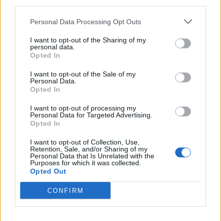
third parties.
παραμείνετε το ίδιο ευχάριστοι με αρκετή
Personal Data Processing Opt Outs
προσπάθεια. Ένα αστείο ίσως αρκεί για να
I want to opt-out of the Sharing of my
ελαφρύνει το κλίμα, όμως το πιο αποτελεσματικό
personal data.
Opted In
είναι να προσποιηθείτε ότι σας ενδιαφέρει η
I want to opt-out of the Sale of my
συζήτηση.
Personal Data.
Opted In
I want to opt-out of processing my
Personal Data for Targeted Advertising.
Opted In
Σε τέτοιους καφέδες συνήθως επιδεικνύονται
I want to opt-out of Collection, Use,
Retention, Sale, and/or Sharing of my
φωτογραφίες από διακοπές, κατοικίδια και βρέφη.
Personal Data that Is Unrelated with the
Purposes for which it was collected.
Το «ααα τι ωραία» κολλάει παντού σαν τον
Opted Out
μαϊντανό, βγαίνει φυσικά και αβίαστα σα να το
CONFIRM
εννοούμε, ενώ στην πραγματικότητα δεν δίνουμε
δεκάρα τσακιστή. Η performance σας μάλλον θα