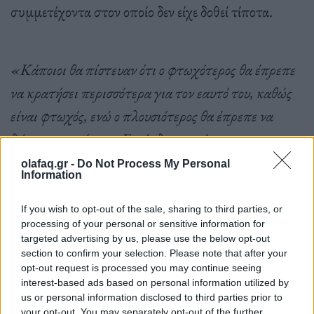
συμμετέχοντα στον οποίο δεν είχε δοθεί τίποτα.
«Κάποιοι θα πίστευαν ότι ο φτωχότερος θα έπρεπε
να κρατήσει περισσότερα για τον εαυτό του, καθώς
είναι φτωχός, ενώ ο πλουσιότερος θα έπρεπε να
δώσει περισσότερα. Εμείς διαπιστώνουμε το
αντίθετο. Όσο πιο πλούσιος είσαι, τόσο λιγότερο
olafaq.gr -
Do Not Process My Personal
Information
γενναιόδωρος είσαι. Οι φτωχότεροι άνθρωποι ήταν
σημαντικά πιο γενναιόδωροι – δίνουν 150%
If you wish to opt-out of the sale, sharing to third parties, or
processing of your personal or sensitive information for
περισσότερο από ό,τι οι πλουσιότεροι
targeted advertising by us, please use the below opt-out
συμμετέχοντες»,
λέει ο ερευνητής.
section to confirm your selection. Please note that after your
opt-out request is processed you may continue seeing
interest-based ads based on personal information utilized by
us or personal information disclosed to third parties prior to
your opt-out. You may separately opt-out of the further