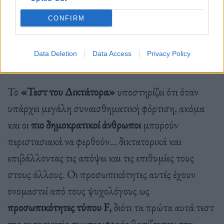
CONFIRM
Data Deletion
Data Access
Privacy Policy
Το
«Τεστ του Δικτάτορα»
υποστηρίζει ότι όταν
υπάρχει μεγάλη συναισθηματική φόρτιση, ακόμα
και οι
πιο δημοκρατικοί άνθρωποι
μπορούν
περιστασιακά να φερθούν… δικτατορικά και
επιβάλλοντας τις απόψει και τις επιθυμίες τους
στους άλλους. Οι προσωπικότητες αυτές έχουν
ονομαστεί από τους ψυχολόγους ως
προσωπικότητες τύπου F,
διότι τα πρώτα αυτά τεστ
της αυταρχικής συμπεριφοράς βασίζονταν στα