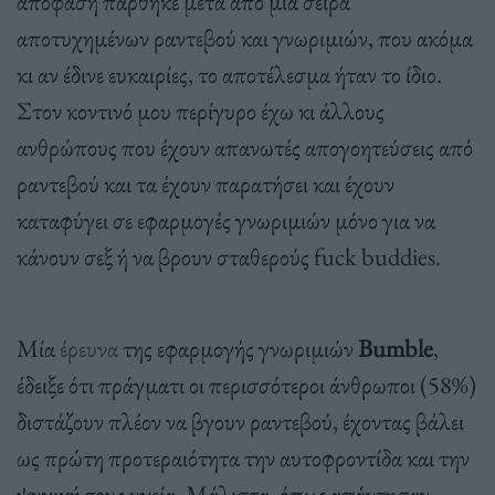
απόφαση πάρθηκε μετά από μία σειρά
αποτυχημένων ραντεβού και γνωριμιών, που ακόμα
κι αν έδινε ευκαιρίες, το αποτέλεσμα ήταν το ίδιο.
Στον κοντινό μου περίγυρο έχω κι άλλους
ανθρώπους που έχουν απανωτές απογοητεύσεις από
ραντεβού και τα έχουν παρατήσει και έχουν
καταφύγει σε εφαρμογές γνωριμιών μόνο για να
κάνουν σεξ ή να βρουν σταθερούς fuck buddies.
Μία
έρευνα
της εφαρμογής γνωριμιών
Bumble
,
έδειξε ότι πράγματι οι περισσότεροι άνθρωποι (58%)
διστάζουν πλέον να βγουν ραντεβού, έχοντας βάλει
ως πρώτη προτεραιότητα την αυτοφροντίδα και την
ψυχική τους υγεία. Μάλιστα, όπως απάντησαν