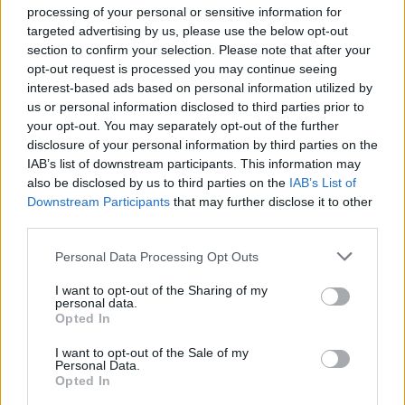
processing of your personal or sensitive information for
συναισθήματα, ενώ δεν είσαι υποχρεωμένος να το
targeted advertising by us, please use the below opt-out
κάνεις ούτε χρειάζεται να γίνει, είναι μία πράξη
section to confirm your selection. Please note that after your
opt-out request is processed you may continue seeing
χειραγώγησης
», λέει η Ιωάννα και αυτό
interest-based ads based on personal information utilized by
επιβεβαιώνεται και από Τσίτρα Ραγκάβεν
,
us or personal information disclosed to third parties prior to
your opt-out. You may separately opt-out of the further
καθηγήτρια ψυχολογίας στο Κολέγιο Τζον Τζέι, που
disclosure of your personal information by third parties on the
βρίσκεται στη Νέα Υόρκη. Συνεχίζοντας μου είπε
IAB’s list of downstream participants. This information may
also be disclosed by us to third parties on the
IAB’s List of
ότι πρόκειται για μία τακτική που έχει βιώσει τόσο η
Downstream Participants
that may further disclose it to other
third parties.
ίδια, όσο και άτομα από τον κοινωνικό της περίγυρο.
«
Ξέρω ότι στα πρώτα ραντεβού το να δείχνει
Personal Data Processing Opt Outs
κάποιος ενδιαφέρον για τα δικά μου ενδιαφέροντα,
I want to opt-out of the Sharing of my
personal data.
ενώ στην πραγματικά δεν τον νοιάζουν και το κάνει
Opted In
μόνο για να με κάνει να κολλήσω μαζί του, το θεωρώ
I want to opt-out of the Sale of my
Personal Data.
περιττό και προφανώς δεν κρύβεται ότι είναι
Opted In