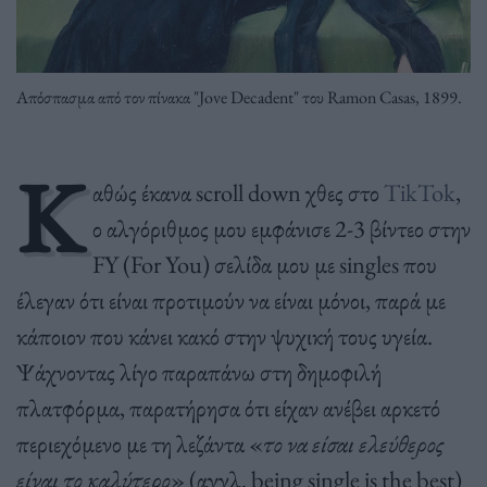
Απόσπασμα από τον πίνακα "Jove Decadent" του Ramon Casas, 1899.
Κ
αθώς έκανα scroll down χθες στο
TikTok
,
ο αλγόριθμος μου εμφάνισε 2-3 βίντεο στην
FY (For You) σελίδα μου με singles που
έλεγαν ότι είναι προτιμούν να είναι μόνοι, παρά με
κάποιον που κάνει κακό στην ψυχική τους υγεία.
Ψάχνοντας λίγο παραπάνω στη δημοφιλή
πλατφόρμα, παρατήρησα ότι είχαν ανέβει αρκετό
περιεχόμενο με τη λεζάντα «
το να είσαι ελεύθερος
είναι το καλύτερο
» (αγγλ. being single is the best)