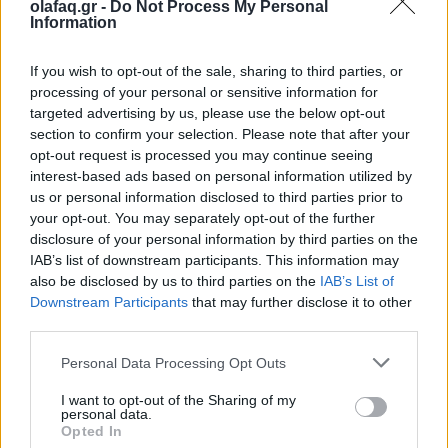
olafaq.gr -
Do Not Process My Personal
Information
Σύμφωνα με το
Diabetes UK
, ο διαβήτης γίνεται
όλο και πιο διαδεδομένο πρόβλημα υγείας μεταξύ
If you wish to opt-out of the sale, sharing to third parties, or
των νεότερων ενηλίκων. Μια σοβαρή επίπτωση του
processing of your personal or sensitive information for
targeted advertising by us, please use the below opt-out
μη ελεγχόμενου διαβήτη είναι η απώλεια της
section to confirm your selection. Please note that after your
opt-out request is processed you may continue seeing
αίσθησης στα πόδια.
interest-based ads based on personal information utilized by
us or personal information disclosed to third parties prior to
your opt-out. You may separately opt-out of the further
disclosure of your personal information by third parties on the
IAB’s list of downstream participants. This information may
Αυτό σημαίνει ότι τα άτομα με ανεξέλεγκτο διαβήτη
also be disclosed by us to third parties on the
IAB’s List of
Downstream Participants
that may further disclose it to other
συχνά δεν μπορούν να εντοπίσουν απειλές για
third parties.
βλάβες στα πόδια, όπως το πάτημα μιας
Personal Data Processing Opt Outs
παραμάνας. Αυτό θα μπορούσε να οδηγήσει σε μη
I want to opt-out of the Sharing of my
εντοπισμένο έλκος στα πόδια ή, σε ακραίες
personal data.
Opted In