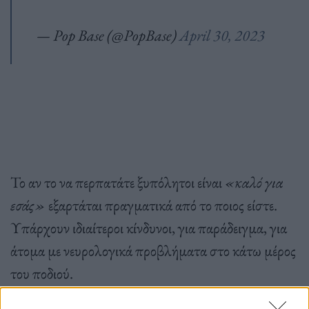
— Pop Base (@PopBase)
April 30, 2023
Το αν το να περπατάτε ξυπόλητοι είναι
«καλό για
εσάς»
εξαρτάται πραγματικά από το ποιος είστε.
Υπάρχουν ιδιαίτεροι κίνδυνοι, για παράδειγμα, για
άτομα με νευρολογικά προβλήματα στο κάτω μέρος
του ποδιού.