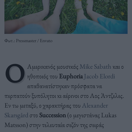
Φωτ.: Pressmaster / Envato
Ο
Αμερικανός μουσικός
Mike Sabath
και ο
ηθοποιός του
Euphoria
Jacob Elordi
απαθανατίστηκαν πρόσφατα να
περπατούν ξυπόλητοι κι αέρινοι στο Λος Άντζελες.
Εν τω μεταξύ, ο χαρακτήρας του
Alexander
Skarsgård
στο
Succession
(ο μεγιστάνας Lukas
Matsson) στην τελευταία σεζόν της σειράς