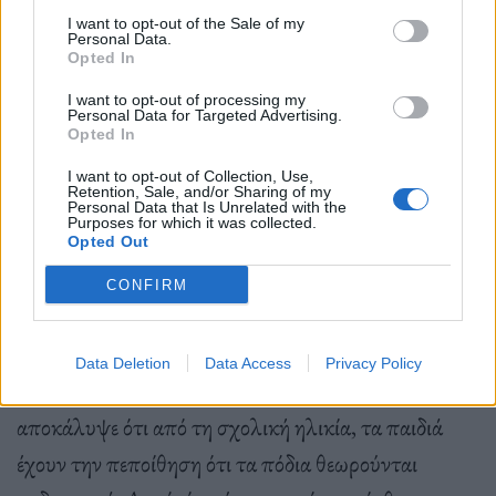
περιπτώσεις, σε γάγγραινα.
I want to opt-out of the Sale of my
Personal Data.
Opted In
Πόδια και ντροπή
I want to opt-out of processing my
Personal Data for Targeted Advertising.
Opted In
I want to opt-out of Collection, Use,
Η καλοκαιρινή τάση που θέλει κορίτσια και αγόρια
Retention, Sale, and/or Sharing of my
Personal Data that Is Unrelated with the
να βολτάρουν με γυμνά πόδια είναι απίθανο να και
Purposes for which it was collected.
Opted Out
αγκαλιαστεί καθολικά. Για πολλούς, τα γυμνά πόδια
CONFIRM
αποτελούν πηγή ντροπής.
Data Deletion
Data Access
Privacy Policy
Μια έρευνα στο Πανεπιστήμιο του
Southampton
αποκάλυψε ότι από τη σχολική ηλικία, τα παιδιά
έχουν την πεποίθηση ότι τα πόδια θεωρούνται