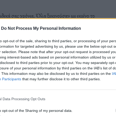
αιδικά σας χρόνια. Όλα ξεκινούσαν με εκείνο το
ρκώς και το άγχος δεν σας άφηνε να περάσετε το
-
Do Not Process My Personal Information
 μακράν η καλύτερη δικαιολογία και νούμερο ένα
τικού. Το συγκεκριμένο παράδειγμα έχει εφαρμογές
to opt-out of the sale, sharing to third parties, or processing of your per
formation for targeted advertising by us, please use the below opt-out s
εν έχει την ίδια πέραση, αλλά η γαστρεντερίτιδα
r selection. Please note that after your opt-out request is processed y
α σύμπτωμα προκειμένου να αποκτήσετε την
eing interest-based ads based on personal information utilized by us or
disclosed to third parties prior to your opt-out. You may separately opt-
γιατρός θα σας διαγνώσει “διά μαγείας” με όλα τα
losure of your personal information by third parties on the IAB’s list of
. This information may also be disclosed by us to third parties on the
IA
αφνικά” σε κάποιο ταξίδι.
Participants
that may further disclose it to other third parties.
l Data Processing Opt Outs
ο ίδιο το ψέμα, αλλά ο τρόπος που θα το πείτε. Το
o opt-out of the Sharing of my personal data.