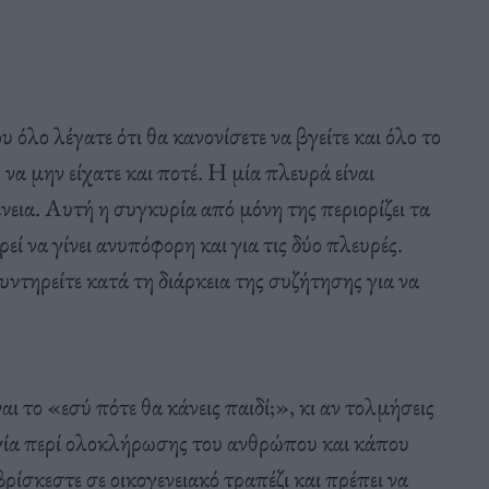
υ όλο λέγατε ότι θα κανονίσετε να βγείτε και όλο το
να μην είχατε και ποτέ. Η μία πλευρά είναι
νεια. Αυτή η συγκυρία από μόνη της περιορίζει τα
ί να γίνει ανυπόφορη και για τις δύο πλευρές.
υντηρείτε κατά τη διάρκεια της συζήτησης για να
ι το «εσύ πότε θα κάνεις παιδί;», κι αν τολμήσεις
ολογία περί ολοκλήρωσης του ανθρώπου και κάπου
 βρίσκεστε σε οικογενειακό τραπέζι και πρέπει να