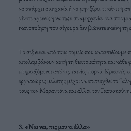
να υπάρχει αμηχανία ή να μην ξέρει τι κάνει ή α
γίνετε αγενείς ή να τ@ν σε αμηχανία, ένα στιγμι
ικανοποίηση που σίγουρα δεν βιώνετε εκείνη τη 
Το σεξ είναι από τους τομείς που καταπιέζουμε 
απολαμβάνουν αυτή τη θεατρικότητα και κάθε φ
επηρεαζόμενοι από τις ταινίες πορνό. Κραυγές
εργατοώρες μελέτης μέχρι να επιτευχθεί το “αλ
τους τον Μαραντόνα και άλλοι τον Γκουσκούνη, ο
3. «Ναι ναι, πες μου κι άλλα»