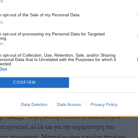
In
ιο και κρίσιμο σημείο. Πριν πατήσετε το όνομά του
θεί πρόβα είτε σε κάποιο κοντινό σας πρόσωπο είτε
o opt-out of the Sale of my Personal Data.
In
 δει, αλλά αυτός τρόπος βοηθάει για να καταλάβετε
 τη φωνή σας, ούτε να του είσαστε πολύ ζωηροί,
to opt-out of processing my Personal Data for Targeted
ing.
In
o opt-out of Collection, Use, Retention, Sale, and/or Sharing
ersonal Data that Is Unrelated with the Purposes for which it
lected.
Out
CONFIRM
Data Deletion
Data Access
Privacy Policy
κής πράξης; Το μεγαλύτερο ποσοστό θα απαντήσει
τό οργασμό, αλλά και για την ευχαρίστηση που
 ή του στοματικού. Μπορεί να είναι η πρώτη φορά και