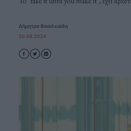
To "fake it until you make it", έχει αρκε
Δήμητρα Βασιλειάδη
20.08.2024