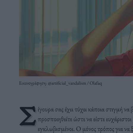
Εικονογράφηση: @artificial_vandalism / Olafaq
Σ
ίγουρα σας έχει τύχει κάποια στιγμή να 
προσποιηθείτε ώστε να είστε ευχάριστοι
εγκλωβισμένοι. Ο μόνος τρόπος για να ξε