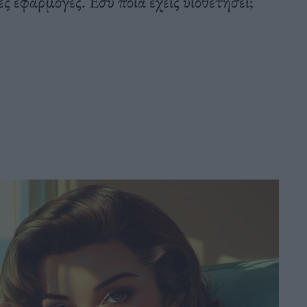
τές εφαρμογές. Εσύ ποια έχεις υιοθετήσει;