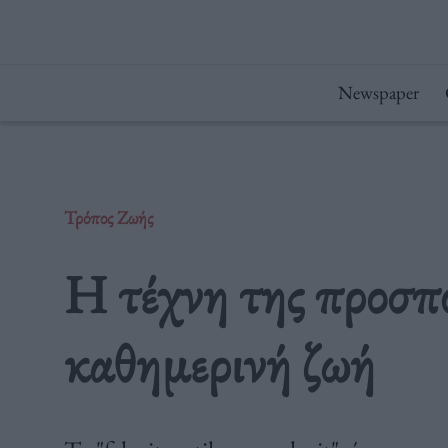
Μετάβαση
στο
περιεχόμενο
Newspaper
Τρόπος Ζωής
Η τέχνη της προσπ
καθημερινή ζωή