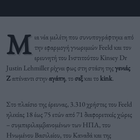
Μ
ια νέα μελέτη που συνυπογράφτηκε από
την εφαρμογή γνωριμιών Feeld και τον
ερευνητή του Ινστιτούτου Kinsey Dr
Justin Lehmiller ρίχνει φως στη στάση της
γενιάς
Ζ
απέναντι στην
αγάπη
, το
σεξ
και το
kink
.
Στο πλαίσιο της έρευνας, 3.310 χρήστες του Feeld
ηλικίας 18 έως 75 ετών από 71 διαφορετικές χώρες
– συμπεριλαμβανομένων των ΗΠΑ, του
Ηνωμένου Βασιλείου, του Καναδά και της