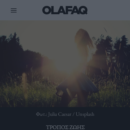
Μετάβαση
στο
περιεχόμενο
Φωτ.: Julia Caesar / Unsplash
ΤΡΌΠΟΣ ΖΩΉΣ