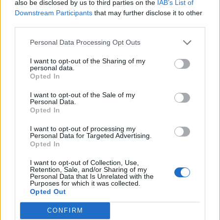
Όμως η γενιά Z είναι μια πολύπλοκη ομάδα.
Ενώ
also be disclosed by us to third parties on the
IAB’s List of
Downstream Participants
that may further disclose it to other
φαντασιώνεται τον trad τρόπο ζωής και δεν κάνει
third parties.
πολύ σεξ, είναι επίσης πιο πιθανό να αναφέρει ότι
Personal Data Processing Opt Outs
έχει φαντασιώσεις BDSM
(56%), σε σύγκριση με
I want to opt-out of the Sharing of my
το 52% των millennials, το 31% της Gen X και το
personal data.
Opted In
12% των boomers.
«Μια [εξήγηση γι’ αυτό] είναι
I want to opt-out of the Sale of my
απλώς ότι οι μεγαλύτεροι σε ηλικία ενήλικες είχαν
Personal Data.
Opted In
περισσότερο χρόνο να μάθουν και να ανακαλύψουν
τι τους αρέσει στο σεξ, οπότε μπορεί να έχουν ήδη
I want to opt-out of processing my
Personal Data for Targeted Advertising.
Opted In
αποκαλύψει τα βίτσια τους»,
αναφέρεται στην
έκθεση. «
Ωστόσο, η άλλη είναι ότι φαίνεται επίσης
I want to opt-out of Collection, Use,
Retention, Sale, and/or Sharing of my
Personal Data that Is Unrelated with the
ότι οι νεότεροι ενήλικες σήμερα έχουν μεγαλύτερο
Purposes for which it was collected.
Opted Out
συνολικό ενδιαφέρον για το kink από ό,τι οι
μεγαλύτεροι σε ηλικία ενήλικες, γεγονός που
CONFIRM