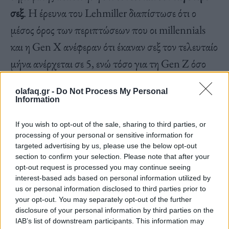
σεξ
. Η έρευνα του Lehmiller διαπίστωσε ότι ο
μέσος όρος των περιπτώσεων που οι millennials
και η Gen X ανέφεραν ότι έκαναν σεξ τον τελευταίο
μήνα ανέρχεται σε 5, ενώ τόσο για τη Gen Z όσο
και για τους boomers, ο μέσος όρος ήταν μόλις 3
olafaq.gr -
Do Not Process My Personal
φορές το μήνα. Πάνω από το 1/3 (37%) της Gen
Information
Z ανέφεραν ότι δεν έκαναν καθόλου σεξ τον
If you wish to opt-out of the sale, sharing to third parties, or
τελευταίο μήνα, σε πλήρη αντίθεση με το 19% των
processing of your personal or sensitive information for
millennials και το 17% της Gen X που ανέφεραν
targeted advertising by us, please use the below opt-out
section to confirm your selection. Please note that after your
το ίδιο.
opt-out request is processed you may continue seeing
interest-based ads based on personal information utilized by
us or personal information disclosed to third parties prior to
your opt-out. You may separately opt-out of the further
disclosure of your personal information by third parties on the
IAB’s list of downstream participants. This information may