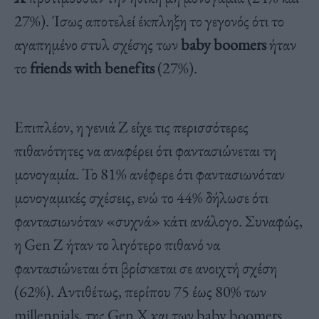
27%). Ίσως αποτελεί έκπληξη το γεγονός ότι το
αγαπημένο στυλ σχέσης των
baby boomers
ήταν
το
friends with benefits
(27%).
Επιπλέον, η γενιά Z είχε τις περισσότερες
πιθανότητες να αναφέρει ότι φαντασιώνεται τη
μονογαμία. Το 81% ανέφερε ότι φαντασιωνόταν
μονογαμικές σχέσεις, ενώ το 44% δήλωσε ότι
φαντασιωνόταν «συχνά» κάτι ανάλογο. Συναφώς,
η Gen Z ήταν το λιγότερο πιθανό να
φαντασιώνεται ότι βρίσκεται σε ανοιχτή σχέση
(62%). Αντιθέτως, περίπου 75 έως 80% των
millennials, της Gen X και των baby boomers