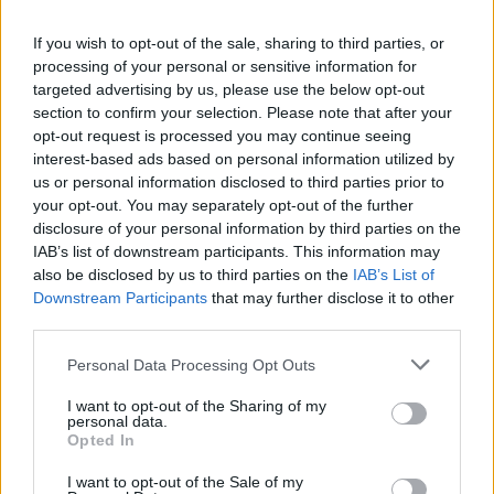
από τις καταστάσεις που πηγαία θα του
προκαλέσουν γέλιο. Αυτό το challenge είναι
If you wish to opt-out of the sale, sharing to third parties, or
processing of your personal or sensitive information for
αναμενόμενο ότι θα προκαλέσει δυσαρέσκεια και
targeted advertising by us, please use the below opt-out
section to confirm your selection. Please note that after your
κλάμα σε κάποιον που βρίσκεται σε τόσο μικρή
opt-out request is processed you may continue seeing
ηλικία και δεν μπορεί να οριοθετήσει στο μυαλό την
interest-based ads based on personal information utilized by
us or personal information disclosed to third parties prior to
πλάκα ως έννοια. Οι γονείς παρόλο που
your opt-out. You may separately opt-out of the further
αντιλαμβάνονται αυτή τη συνθήκη, συνεχίζουν να
disclosure of your personal information by third parties on the
IAB’s list of downstream participants. This information may
δημιουργούν βίντεο στα οποία το παιδί τους
also be disclosed by us to third parties on the
IAB’s List of
εκτίθεται μπροστά σε εκατομμύρια αγνώστους, με
Downstream Participants
that may further disclose it to other
third parties.
στόχο την διασκέδασή τους.
Personal Data Processing Opt Outs
I want to opt-out of the Sharing of my
personal data.
Opted In
Ναι, προκαλεί θλίψη η έκθεση κάποιου που είναι
I want to opt-out of the Sale of my