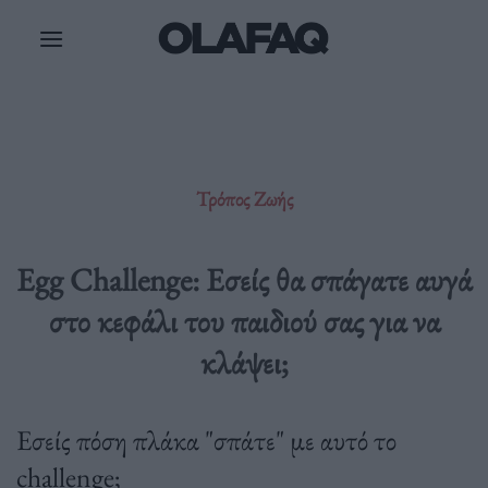
Μετάβαση
στο
περιεχόμενο
Τρόπος Ζωής
Egg Challenge: Εσείς θα σπάγατε αυγά
στο κεφάλι του παιδιού σας για να
κλάψει;
Εσείς πόση πλάκα "σπάτε" με αυτό το
challenge;