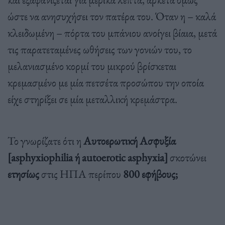
ώστε να ανησυχήσει τον πατέρα του. Όταν η – καλά
κλειδωμένη – πόρτα του μπάνιου ανοίγει βίαια, μετά
τις παρατεταμένες ωθήσεις των γονιών του, το
μελανιασμένο κορμί του μικρού βρίσκεται
κρεμασμένο με μία πετσέτα προσώπου την οποία
είχε στηρίξει σε μία μεταλλική κρεμάστρα.
Το γνωρίζατε ότι η
Αυτοερωτική Ασφυξία
[asphyxiophilia ή autoerotic asphyxia]
σκοτώνει
ετησίως
στις ΗΠΑ περίπου
800 εφήβους;