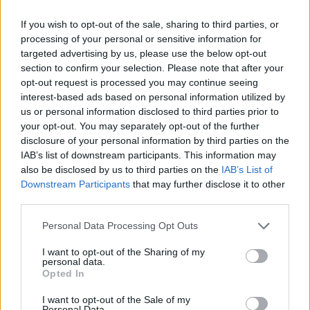
προέρχονταν από διαλυμένες οικογένειες
, δεν
έπασχαν από κατάθλιψη
και δεν είχαν κανένα
If you wish to opt-out of the sale, sharing to third parties, or
processing of your personal or sensitive information for
ιατρικό ιστορικό αποπειρών αυτοκτονίας.
targeted advertising by us, please use the below opt-out
section to confirm your selection. Please note that after your
opt-out request is processed you may continue seeing
interest-based ads based on personal information utilized by
«Είναι αδιαμφισβήτητα μια σεξουαλική πρακτική
us or personal information disclosed to third parties prior to
που μπορεί να αποβεί μοιραία»,
λέει ο Τζέι
your opt-out. You may separately opt-out of the further
disclosure of your personal information by third parties on the
Ουάιζμαν, συγγραφέας του βιβλίου
«S&M 101: A
IAB’s list of downstream participants. This information may
also be disclosed by us to third parties on the
IAB’s List of
Realistic Introduction».
Ο συγκεκριμένος
Downstream Participants
that may further disclose it to other
συγγραφέας, που θεωρείται αυθεντία σε ζητήματα
third parties.
αυτοερωτικής ασφυξίας, έχει ξεκινήσει εδώ και
Personal Data Processing Opt Outs
αρκετά χρόνια μια καμπάνια σε διάφορα
I want to opt-out of the Sharing of my
personal data.
πανεπιστήμια και ιατρικές σχολές των Η.Π.Α.,
Opted In
διακηρύττοντας τους κινδύνους που μπορεί να
I want to opt-out of the Sale of my
Personal Data.