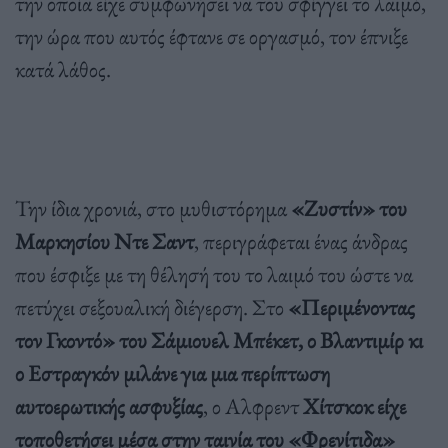
την οποία είχε συμφωνήσει να του σφίγγει το λαιμό,
την ώρα που αυτός έφτανε σε οργασμό, τον έπνιξε
κατά λάθος.
Την ίδια χρονιά, στο μυθιστόρημα
«Ζυστίν» του
Μαρκησίου Ντε Σαντ
, περιγράφεται ένας άνδρας
που έσφιξε με τη θέλησή του το λαιμό του ώστε να
πετύχει σεξουαλική διέγερση. Στο
«Περιμένοντας
τον Γκοντό» του Σάμιουελ Μπέκετ, ο Βλαντιμίρ κι
ο Εστραγκόν μιλάνε για μια περίπτωση
αυτοερωτικής ασφυξίας
, ο Αλφρεντ
Χίτσκοκ είχε
τοποθετήσει μέσα στην ταινία του «Φρενίτιδα»