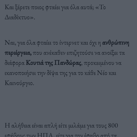
Και ξέρετε ποιος φταίει για όλα αυτά; «Το
Διαδίκτυο».
Ναι, για όλα φταίει το ίντερνετ και όχι η
ανθρώπινη
περιέργεια,
που ανέκαθεν επιζητούσε να ανοίξει τα
διάφορα
Κουτιά της Πανδώρας
, προκειμένου να
ικανοποιήσει την δίψα της για το κάθε Νέο και
Καινούργιο.
Η αλήθεια είναι απλή είτε μιλάμε για τους 800
εφήβους των ΗΠΑ, είτε για τον έφηβο από τα