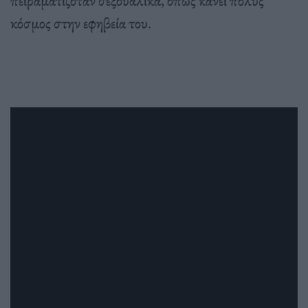
πειραματιζόταν σεξουαλικά, όπως κάνει πολύς
κόσμος στην εφηβεία του.