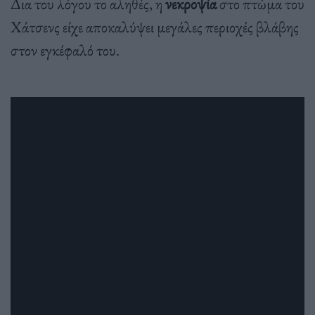
Δια του λόγου το αληθές, η
νεκροψία
στο πτώμα του
Χάτσενς είχε αποκαλύψει μεγάλες περιοχές βλάβης
στον εγκέφαλό του.