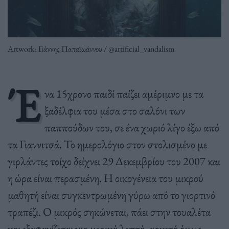
Artwork: Γιάννης Παπαϊωάννου / @artificial_vandalism
Έ
να 15χρονο παιδί παίζει αμέριμνο με τα
ξαδέλφια του μέσα στο σαλόνι των
παππούδων του, σε ένα χωριό λίγο έξω από
τα Γιαννιτσά. Το ημερολόγιο στον στολισμένο με
γιρλάντες τοίχο δείχνει 29 Δεκεμβρίου του 2007 και
η ώρα είναι περασμένη. Η οικογένεια του μικρού
μαθητή είναι συγκεντρωμένη γύρω από το γιορτινό
τραπέζι. Ο μικρός σηκώνεται, πάει στην τουαλέτα
και εξαφανίζεται για μερικά λεπτά, αρκετά όμως