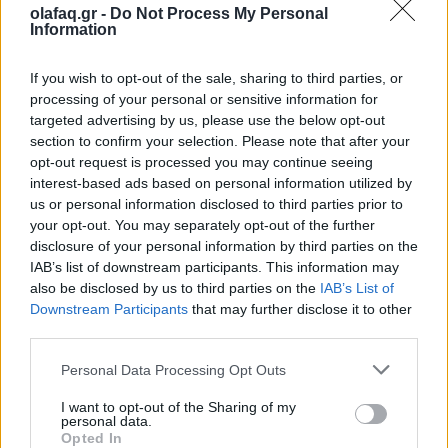
Στο La Meat Maison Μykonos ο αέρας αλλαγής
olafaq.gr -
Do Not Process My Personal
Information
έχει άρωμα ποιότητας.
If you wish to opt-out of the sale, sharing to third parties, or
processing of your personal or sensitive information for
targeted advertising by us, please use the below opt-out
Λίγα Λόγια για το La Meat Maison
section to confirm your selection. Please note that after your
Θα μπορούσες να τους αποκαλέσεις εύκολα
opt-out request is processed you may continue seeing
interest-based ads based on personal information utilized by
«Λάνσελοτ του κρέατος», «Μαγγελάνους μιας
us or personal information disclosed to third parties prior to
ποιοτικής μπριζόλας», «Van Gogh του meat
your opt-out. You may separately opt-out of the further
disclosure of your personal information by third parties on the
cutting»… Η ομάδα του La Meat Maison, όμως,
IAB’s list of downstream participants. This information may
also be disclosed by us to third parties on the
IAB’s List of
είναι πολλά περισσότερα. Είναι οι άνθρωποι που
Downstream Participants
that may further disclose it to other
μέσα από το πάθος, την τεχνογνωσία και την διαρκή
third parties.
αναζήτηση για τα καλύτερα κρέατα παγκοσμίως,
Personal Data Processing Opt Outs
κατάφεραν να δημιουργήσουν ένα μοναδικό
I want to opt-out of the Sharing of my
personal data.
community εκτροφέων-παραγωγών-καταναλωτών,
Opted In