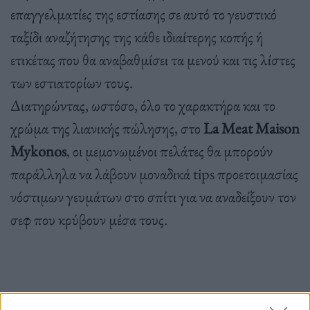
επαγγελματίες της εστίασης σε αυτό το γευστικό
ταξίδι αναζήτησης της κάθε ιδιαίτερης κοπής ή
ετικέτας που θα αναβαθμίσει τα μενού και τις λίστες
των εστιατορίων τους.
Διατηρώντας, ωστόσο, όλο το χαρακτήρα και το
χρώμα της λιανικής πώλησης, στο
La Meat Maison
Mykonos
, οι μεμονωμένοι πελάτες θα μπορούν
παράλληλα να λάβουν μοναδικά tips προετοιμασίας
νόστιμων γευμάτων στο σπίτι για να αναδείξουν τον
σεφ που κρύβουν μέσα τους.