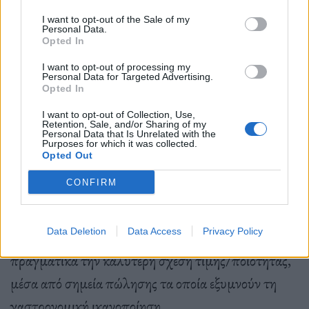
οι οποίοι γνωρίζουν ότι η τελική γεύση ξεκινά από
I want to opt-out of the Sale of my
την ποιότητα της διατροφής των ζώων.
Personal Data.
Opted In
Το La Meat Maison είναι ο τελικός προορισμός
I want to opt-out of processing my
αυτού του ταξιδιού, το θησαυροφυλάκιο, όπου
Personal Data for Targeted Advertising.
Opted In
συγκεντρώνονται όλα τα πολύτιμα πετράδια του
I want to opt-out of Collection, Use,
βρώσιμου στέμματος.
Retention, Sale, and/or Sharing of my
Personal Data that Is Unrelated with the
Απευθυνόμενοι τόσο στο χονδρεμπόριο όσο και στη
Purposes for which it was collected.
Opted Out
λιανική πώληση, οι άνθρωποι του La Meat Maison
CONFIRM
έχουν μία αποστολή: να μεταφέρουν το μήνυμα ότι
η υψηλή ποιότητα κρέατος είναι οικονομικά
Data Deletion
Data Access
Privacy Policy
προσιτή, προσφέροντας προϊόντα που τιμούν
πραγματικά την καλύτερη σχέση τιμής/ποιότητας,
μέσα από σημεία πώλησης τα οποία εξυμνούν τη
γαστρονομική ικανοποίηση.