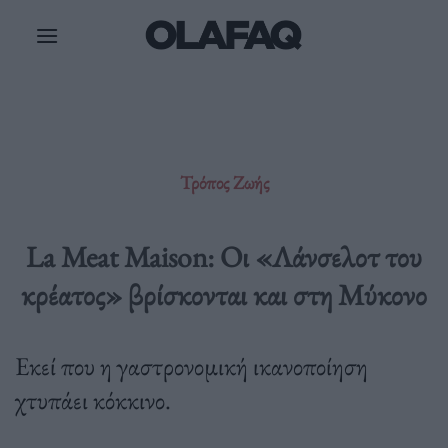
Μετάβαση
στο
περιεχόμενο
Τρόπος Ζωής
La Meat Maison: Οι «Λάνσελοτ του
κρέατος» βρίσκονται και στη Μύκονο
Εκεί που η γαστρονομική ικανοποίηση
χτυπάει κόκκινο.