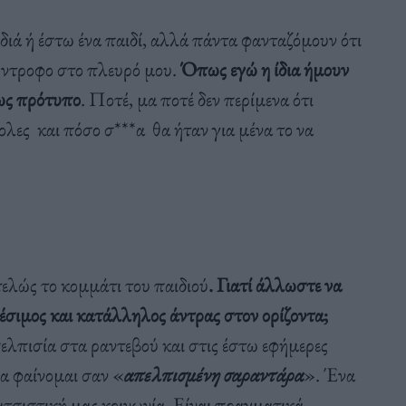
ιά ή έστω ένα παιδί, αλλά πάντα φανταζόμουν ότι
σύντροφο στο πλευρό μου.
Όπως εγώ η ίδια ήμουν
 ως πρότυπο
. Ποτέ, μα ποτέ δεν περίμενα ότι
ολες και πόσο σ***α θα ήταν για μένα το να
ελώς το κομμάτι του παιδιού
. Γιατί άλλωστε να
έσιμος και κατάλληλος άντρας στον ορίζοντα;
ελπισία στα ραντεβού και στις έστω εφήμερες
να φαίνομαι σαν «
απελπισμένη σαραντάρα
». Ένα
ατσιστική μας κοινωνία. Είναι πραγματικά