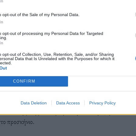
In
σης μεγαλύτερο “status” από εκείνες που δεν έχουν
o opt-out of the Sale of my Personal Data.
In
to opt-out of processing my Personal Data for Targeted
ing.
In
o opt-out of Collection, Use, Retention, Sale, and/or Sharing
ersonal Data that Is Unrelated with the Purposes for which it
 σκέφτομαι μωρά, καθώς πάντα είχα άλλες
lected.
Out
δές, μετά κι άλλες σπουδές, έρωτες μεγάλους και
νεπακόλουθο πένθος που ακολουθούσε αυτές τις
CONFIRM
ήνες, έως και χρόνια. Όλη η ζωή μέχρι τα 37 μου
μματα.
Πού μυαλό για παιδιά, οικογένεια, και μια
Data Deletion
Data Access
Privacy Policy
ονός ότι η φίλη μου το μοιράστηκε αυτό μαζί μου,
το προσκήνιο.