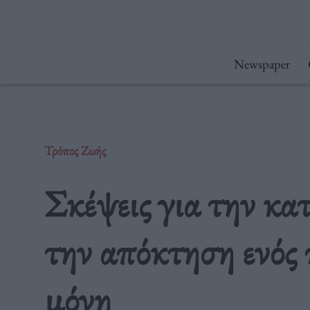
Μετάβαση
στο
περιεχόμενο
Newspaper
Τρόπος Ζωής
Σκέψεις για την κα
την απόκτηση ενός π
μόνη