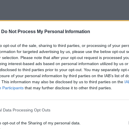
σε να καταψύξει τα ωάριά της για να «
κερδίσει
-
Do Not Process My Personal Information
υ είπε ότι αν δεν βρει έναν σύντροφο μέσα στα
 εύρεσης ενός δότη σπέρματος που θα τη βοηθήσει να
to opt-out of the sale, sharing to third parties, or processing of your per
formation for targeted advertising by us, please use the below opt-out s
r selection. Please note that after your opt-out request is processed y
eing interest-based ads based on personal information utilized by us or
disclosed to third parties prior to your opt-out. You may separately opt-
losure of your personal information by third parties on the IAB’s list of
 παροτρύνσεις από την οικογένειά μου να κάνω
. This information may also be disclosed by us to third parties on the
IA
Participants
that may further disclose it to other third parties.
ο. Είμαι σίγουρη ότι κι αυτή έχει νιώσει την ίδια
αροτρύνσεις αν και καλοπροαίρετες, δεν παύουν από
ίκα.
Όπως το αντιλαμβάνομαι εγώ, τα παιδιά είναι
l Data Processing Opt Outs
σότερες γυναίκες κάτι σαν ιεροτελεστία (όχι από
o opt-out of the Sharing of my personal data.
ς αποτελεί κοινωνικό κατασκεύασμα). Επίσης στην