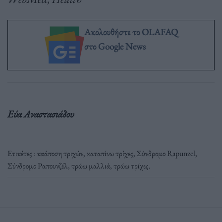
Ακολουθήστε το OLAFAQ
στο Google News
Εύα Αναστασιάδου
Ετικέτες :
καάποση τριχών
,
καταπίνω τρίχες
,
Σύνδρομο Rapunzel
,
Σύνδρομο Ραπουνζέλ
,
τρώω μαλλιά
,
τρώω τρίχες
.