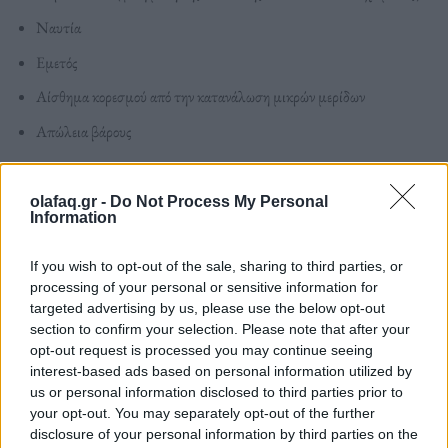
Ναυτία
Εμετός
Αίσθημα κορεσμού από την κατανάλωση μικρών μερίδων
Απώλεια βάρους
Ωστόσο, ένας γονιός θα πρέπει να είναι σε
olafaq.gr -
Do Not Process My Personal
Information
εγρήγορση σε περίπτωση που παρατηρήσει σημάδια
κατάποσης τριχών. Οι αρνητικές συνέπειες
If you wish to opt-out of the sale, sharing to third parties, or
processing of your personal or sensitive information for
χρειάζονται χρόνο για να εκδηλωθούν, αλλά
targeted advertising by us, please use the below opt-out
section to confirm your selection. Please note that after your
πρόκειται για μία συνήθεια που δύσκολα κόβεται και
opt-out request is processed you may continue seeing
συχνά χρειάζεται τη βοήθεια ειδικού.
interest-based ads based on personal information utilized by
us or personal information disclosed to third parties prior to
your opt-out. You may separately opt-out of the further
Άγχος και αρνητικά συναισθήματα
disclosure of your personal information by third parties on the