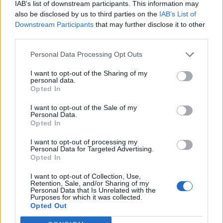
IAB’s list of downstream participants. This information may
Η τριχοτιλλομανία και η τριχοφαγία φαίνεται να
also be disclosed by us to third parties on the
IAB’s List of
Downstream Participants
that may further disclose it to other
έχουν ηρεμιστικό αποτέλεσμα. Οι
συμπεριφορές
third parties.
χρησιμοποιούνται ως τρόπος ρύθμισης των
Personal Data Processing Opt Outs
συναισθημάτων κάποιου και αντιμετώπισης του
I want to opt-out of the Sharing of my
στρες, της πλήξης, των αρνητικών ή άβολων
personal data.
Opted In
συναισθημάτων, του άγχους, της έντασης, της
I want to opt-out of the Sale of my
μοναξιάς, της κούρασης ή της απογοήτευσης.
Personal Data.
Opted In
I want to opt-out of processing my
Personal Data for Targeted Advertising.
Άλλοι συναισθηματικοί παράγοντες που
Opted In
προσδιορίζονται ότι συμβάλλουν στις συμπεριφορές
I want to opt-out of Collection, Use,
Retention, Sale, and/or Sharing of my
είναι η
γονική διαφωνία, η θλίψη ή άλλα
Personal Data that Is Unrelated with the
Purposes for which it was collected.
οικογενειακά προβλήματ
α.
Opted Out