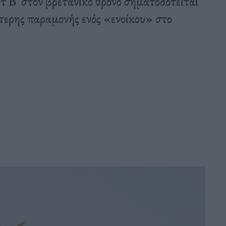
τ B' στον βρετανικό θρόνο σηματοδοτείται
τερης παραμονής ενός «ενοίκου» στο