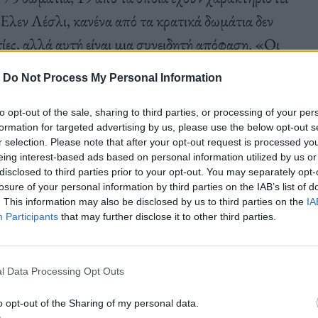
Έλεν Λέσλι, κανένα από τα κρατικά δωμάτια δεν
ετίες, αλλά αυτή είναι μια συνειδητή απόφαση. «Οι
υς, κυρίως για λόγους μόδας, κάθε 10 περίπου
-
Do Not Process My Personal Information
που ενδιαφέρει η βασιλική οικογένεια όταν
υν να συνεχίσει να φαίνεται το ίδιο. Κάθε ένα από
to opt-out of the sale, sharing to third parties, or processing of your per
formation for targeted advertising by us, please use the below opt-out s
ένο και απαιτεί αρκετή συντήρηση. Υπάρχουν
r selection. Please note that after your opt-out request is processed y
ρά. Ο λόγος που κράτησε τόσο καλά είναι ότι
eing interest-based ads based on personal information utilized by us or
disclosed to third parties prior to your opt-out. You may separately opt-
 πολύ υψηλά πρότυπα. Πολλά από τα εσωτερικά
losure of your personal information by third parties on the IAB’s list of
. This information may also be disclosed by us to third parties on the
IA
 Ζ’, που αγάπησε το μέρος. Οποιαδήποτε εργασία
Participants
that may further disclose it to other third parties.
σσότερο μια συνέχεια αυτού που υπάρχει ήδη».
l Data Processing Opt Outs
ομμύρια
o opt-out of the Sharing of my personal data.