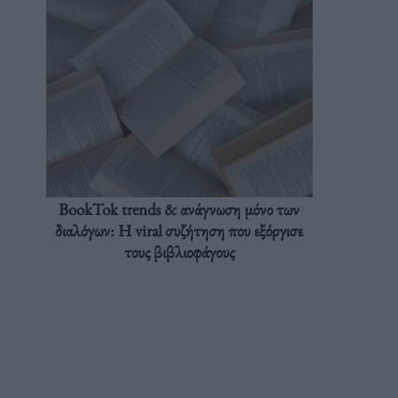
BookTok trends & ανάγνωση μόνο των
διαλόγων: Η viral συζήτηση που εξόργισε
τους βιβλιοφάγους