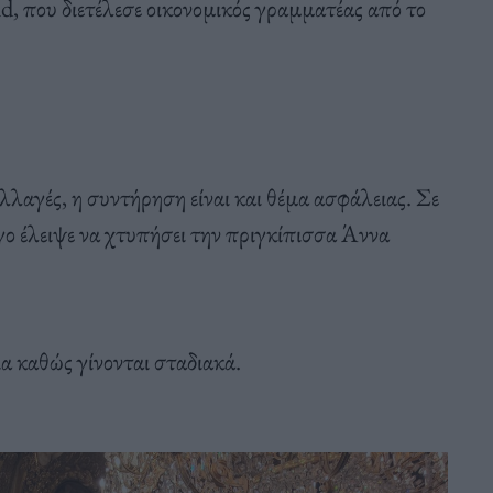
d, που διετέλεσε οικονομικός γραμματέας από το
λλαγές, η συντήρηση είναι και θέμα ασφάλειας. Σε
ίγο έλειψε να χτυπήσει την πριγκίπισσα Άννα
ια καθώς γίνονται σταδιακά.