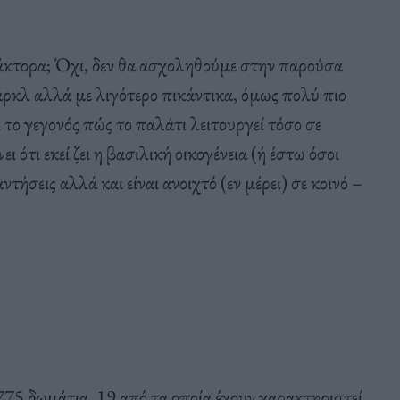
νάκτορα; Όχι, δεν θα ασχοληθούμε στην παρούσα
ρκλ αλλά με λιγότερο πικάντικα, όμως πολύ πιο
το γεγονός πώς το παλάτι λειτουργεί τόσο σε
 ότι εκεί ζει η βασιλική οικογένεια (ή έστω όσοι
τήσεις αλλά και είναι ανοιχτό (εν μέρει) σε κοινό –
5 δωμάτια, 19 από τα οποία έχουν χαρακτηριστεί