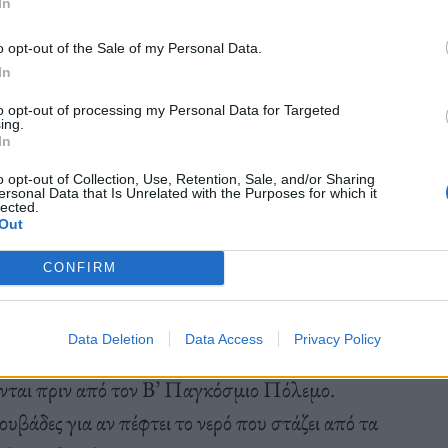
In
o opt-out of the Sale of my Personal Data.
In
οικογένεια στα μέσα του 18ου αιώνα και
to opt-out of processing my Personal Data for Targeted
ing.
του βασιλιά Γεωργίου Δ’. Κατά τη διάρκεια της
In
 ο αρχιτέκτονας John Nash επέκτειναν το σπίτι σε
o opt-out of Collection, Use, Retention, Sale, and/or Sharing
ολλά δωμάτια και περίτεχνη διακόσμηση.
ersonal Data that Is Unrelated with the Purposes for which it
lected.
Out
CONFIRM
ίσεις σε όλα τα Ανάκτορα του Μπάκιγχαμ όλα
λες. Το 2017, η βρετανική κυβέρνηση διέθεσε 500
Data Deletion
Data Access
Privacy Policy
ήνων νερού, ηλεκτρικών καλωδιώσεων, φωτιστικών
ύνται πριν από τον Β’ Παγκόσμιο Πόλεμο.
ουβάδες για αν πέφτει το νερό που στάζει από τα