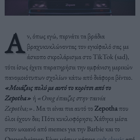
Α
ν, όπως εγώ, περνάτε τα βράδια
βραχυκυκλώνοντας τον εγκέφαλό σας με
άσκοπο σκρολάρισμα στο TikTok (sad),
τότε ίσως έχετε παρατηρήσει την εμφάνιση μερικών
πανομοιότυπων σχολίων κάτω από διάφορα βίντεο.
«Μοιάζεις πολύ με αυτό το κορίτσι από το
Zepotha»
ή
«Omg έπαιζες στην ταινία
Zepotha;»
. Μα τι είναι πια αυτό το
Zepotha
που
όλοι έχουν δει; Πότε κυκλoφόρησε; Χάθηκε μέσα
στον ωκεανό από memes για την Barbie και το
Oppenheimer; Είναι μήπως κάποιο
cult classic
από