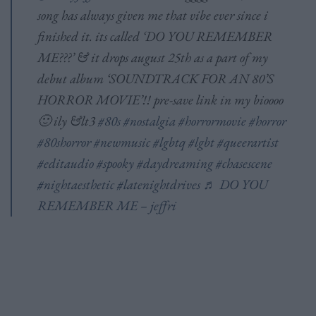
song has always given me that vibe ever since i
finished it. its called ‘DO YOU REMEMBER
ME???’ & it drops august 25th as a part of my
debut album ‘SOUNDTRACK FOR AN 80’S
HORROR MOVIE’!! pre-save link in my bioooo
🙂 ily &lt3
#80s
#nostalgia
#horrormovie
#horror
#80shorror
#newmusic
#lgbtq
#lgbt
#queerartist
#editaudio
#spooky
#daydreaming
#chasescene
#nightaesthetic
#latenightdrives
♬ DO YOU
REMEMBER ME – jeffri