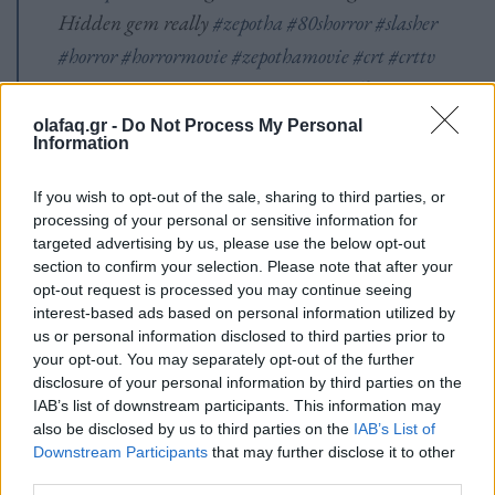
Hidden gem really
#zepotha
#80shorror
#slasher
#horror
#horrormovie
#zepothamovie
#crt
#crttv
♬ DO YOU REMEMBER ME – jeffri
olafaq.gr -
Do Not Process My Personal
Information
If you wish to opt-out of the sale, sharing to third parties, or
processing of your personal or sensitive information for
targeted advertising by us, please use the below opt-out
section to confirm your selection. Please note that after your
Πολλοί έχουν επισημάνει ότι η Jeffri είναι μουσικός
opt-out request is processed you may continue seeing
interest-based ads based on personal information utilized by
και
στις 25 Αυγούστου θα κυκλοφορήσει το νέο της
us or personal information disclosed to third parties prior to
your opt-out. You may separately opt-out of the further
άλμπουμ
με τίτλο
“
SOUNDTRACK FOR AN
disclosure of your personal information by third parties on the
80’S HORROR MOVIE”
. Η μουσική που
IAB’s list of downstream participants. This information may
also be disclosed by us to third parties on the
IAB’s List of
ακούγεται στο αρχικό της βίντεο ήταν από το
Downstream Participants
that may further disclose it to other
τραγούδι της με τίτλο
“
DO YOU REMEMBER
third parties.