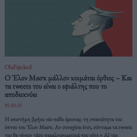
OlaF@cked
Ο Έλον Μασκ μάλλον κοιμάται όρθιος – Και
τα tweets του είναι ο εφιάλτης που το
αποδεικνύει
05.03.25
Η επιστήμη βρήκε νέο πεδίο έρευνας: τη σπανιότητα του
ύπνου του Έλον Μασκ. Αν συνεχίσει έτσι, σύντομα τα tweets
του θα γίνουν τόσο παραληρηματικά που ούτε η AI του