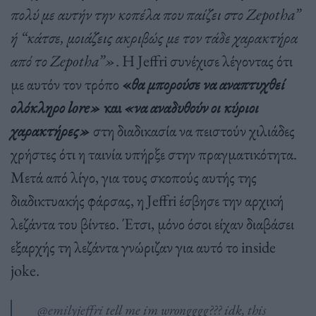
πολύ με αυτήν την κοπέλα που παίζει στο Zepotha”
ή “κάτσε, μοιάζεις ακριβώς με τον τάδε χαρακτήρα
από το Zepotha”»
. Η Jeffri συνέχισε λέγοντας ότι
με αυτόν τον τρόπο
«
θα μπορούσε να αναπτυχθεί
ολόκληρο lore»
και
«να αναδυθούν οι κύριοι
χαρακτήρες»
στη διαδικασία να πειστούν χιλιάδες
χρήστες ότι η ταινία υπήρξε στην πραγματικότητα.
Μετά από λίγο, για τους σκοπούς αυτής της
διαδικτυακής φάρσας, η Jeffri έσβησε την αρχική
λεζάντα του βίντεο. Έτσι, μόνο όσοι είχαν διαβάσει
εξαρχής τη λεζάντα γνώριζαν για αυτό το inside
joke.
@emilyjeffri
tell me im wrongggg??? idk, this