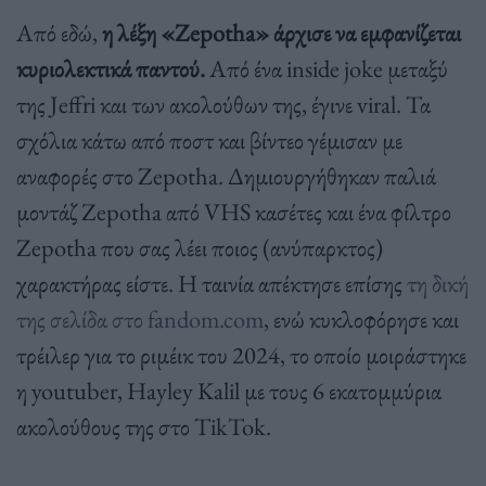
Από εδώ,
η λέξη «Zepotha» άρχισε να εμφανίζεται
κυριολεκτικά παντού.
Από ένα inside joke μεταξύ
της Jeffri και των ακολούθων της, έγινε viral. Τα
σχόλια κάτω από ποστ και βίντεο γέμισαν με
αναφορές στο Zepotha. Δημιουργήθηκαν παλιά
μοντάζ Zepotha από VHS κασέτες και ένα φίλτρο
Zepotha που σας λέει ποιος (ανύπαρκτος)
χαρακτήρας είστε. Η ταινία απέκτησε επίσης
τη δική
της σελίδα στο fandom.com
, ενώ κυκλοφόρησε και
τρέιλερ για το ριμέικ του 2024, το οποίο μοιράστηκε
η youtuber, Hayley Kalil με τους 6 εκατομμύρια
ακολούθους της στο TikTok.