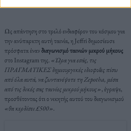
Ως απάντηση στο τρελό ενδιαφέρον του κόσμου για
την ανύπαρκτη αυτή ταινία, η Jeffri δημοσίευσε
πρόσφατα έναν
διαγωνισμό ταινιών μικρού μήκους
στο Instagram της.
«Ώρα για εσάς, τις
ΠΡΑΓΜΑΤΙΚΕΣ δημιουργικές ιδιοφυΐες πίσω
από όλα αυτά, να ζωντανέψετε τη Zepotha, μέσα
από τις δικές σας ταινίες μικρού μήκους»
, έγραψε,
προσθέτοντας ότι ο νικητής αυτού του διαγωνισμού
«θα κερδίσει £500».