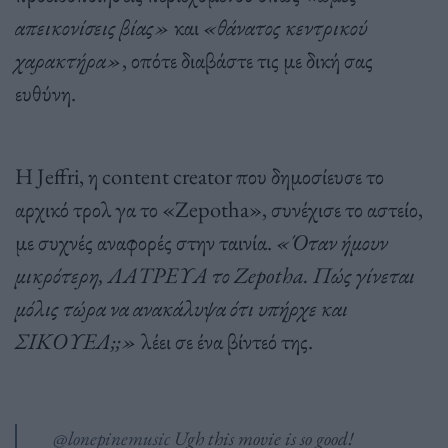
απεικονίσεις βίας»
και
«θάνατος κεντρικού
χαρακτήρα»
, οπότε διαβάστε τις με δική σας
ευθύνη.
Η Jeffri, η content creator που δημοσίευσε το
αρχικό τρολ γα το «Zepotha», συνέχισε το αστείο,
με συχνές αναφορές στην ταινία.
«Όταν ήμουν
μικρότερη, ΛΑΤΡΕΥΑ το Zepotha. Πώς γίνεται
μόλις τώρα να ανακάλυψα ότι υπήρχε και
ΣΙΚΟΥΕΛ;;»
λέει σε ένα βίντεό της.
@lonepinemusic
Ugh this movie is so good!