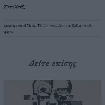
Σίντυ Χατζή
Ετικέτες :
Social Media
,
TikTok
,
viral
,
Zepotha
,
Θρίλερ
,
ταινία
τρόμου
.
Δείτε επίσης