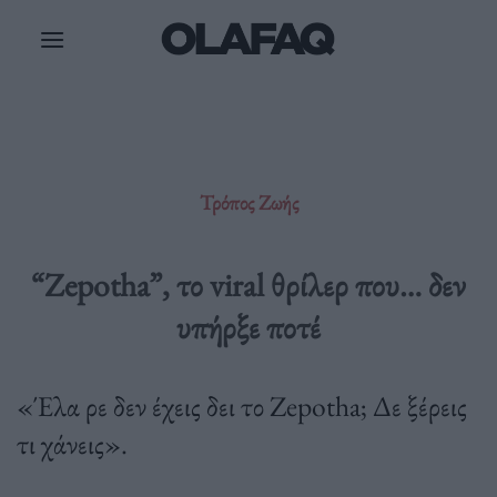
Μετάβαση
στο
περιεχόμενο
Τρόπος Ζωής
“Zepotha”, το viral θρίλερ που… δεν
υπήρξε ποτέ
«Έλα ρε δεν έχεις δει το Zepotha; Δε ξέρεις
τι χάνεις».