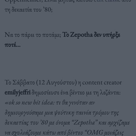
τη δεκαετία του ’80;
Να το πάρει το ποτάμι;
Το Zepotha δεν υπήρξε
ποτέ…
Το Σάββατο (12 Αυγούστου) η content creator
emilyjeffri
δημοσίευσε ένα βίντεο με τη λεζάντα:
«ok so new bit idea: τι θα γινόταν αν
δημιουργούσαμε μια ψεύτικη ταινία τρόμου της
δεκαετίας του ’80 με όνομα “Zepotha” και αρχίζαμε
να σχολιάζουμε κάτω από βίντεο “OMG μοιάζεις