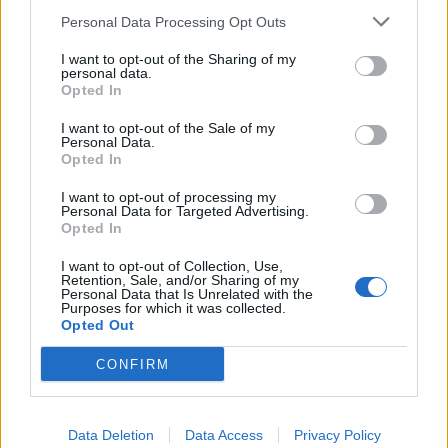
ME???”
, από το επερχόμενο άλμπουμ
. Εν ολίγοις,
Personal Data Processing Opt Outs
ναι, η ταινία «Zepotha» δεν υπήρξε ποτέ. Δεν είναι
I want to opt-out of the Sharing of my
personal data.
παρά
αποκύημα της φαντασίας της νεαρής
Opted In
μουσικού
, το οποίο εμπλούτισαν οι χρήστες που
I want to opt-out of the Sale of my
Personal Data.
ήταν «in on the joke», συνεχίζοντας τη φάρσα.
Opted In
I want to opt-out of processing my
Personal Data for Targeted Advertising.
Και, προφανώς, το πρώτο τρολ βίντεο είχε σκοπό να
Opted In
τραβήξει την προσοχή εν όψει της νέας
I want to opt-out of Collection, Use,
Retention, Sale, and/or Sharing of my
δισκογραφικής δουλειάς της Jeffri. Παρόλαυτά,
Personal Data that Is Unrelated with the
Purposes for which it was collected.
φαντάζομαι, ούτε η ίδια μπορούσε να προβλέψει ότι
Opted Out
μια φάρσα θα μπορούσε να είναι
το εμπορικό τρικ
CONFIRM
που χρειαζόταν
για να εκτινάξει σε τέτοιο βαθμό το
ενδιαφέρον για τη μουσική της.
Data Deletion
Data Access
Privacy Policy