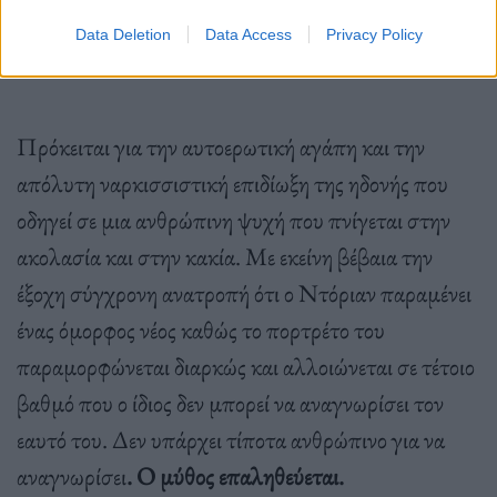
Τειρεσία, στο «
Πορτρέτο του Ντόριαν Γκρέι
» του
Data Deletion
Data Access
Privacy Policy
1890.
Πρόκειται για την αυτοερωτική αγάπη και την
απόλυτη ναρκισσιστική επιδίωξη της ηδονής που
οδηγεί σε μια ανθρώπινη ψυχή που πνίγεται στην
ακολασία και στην κακία. Με εκείνη βέβαια την
έξοχη σύγχρονη ανατροπή ότι ο Ντόριαν παραμένει
ένας όμορφος νέος καθώς το πορτρέτο του
παραμορφώνεται διαρκώς και αλλοιώνεται σε τέτοιο
βαθμό που ο ίδιος δεν μπορεί να αναγνωρίσει τον
εαυτό του. Δεν υπάρχει τίποτα ανθρώπινο για να
αναγνωρίσει
. Ο μύθος επαληθεύεται.