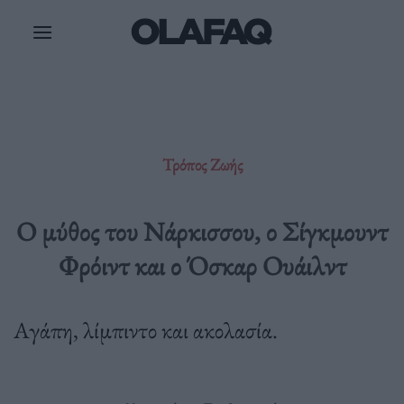
Μετάβαση
στο
περιεχόμενο
Τρόπος Ζωής
Ο μύθος του Νάρκισσου, ο Σίγκμουντ
Φρόιντ και ο Όσκαρ Ουάιλντ
Αγάπη, λίμπιντο και ακολασία.