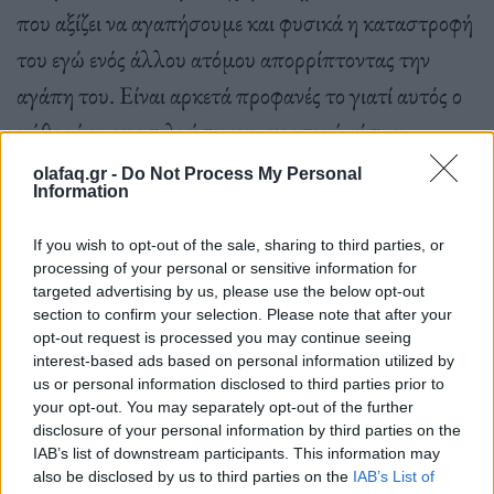
που αξίζει να αγαπήσουμε και φυσικά η καταστροφή
του εγώ ενός άλλου ατόμου απορρίπτοντας την
αγάπη του. Είναι αρκετά προφανές το γιατί αυτός ο
μύθος έχει προσελκύσει την προσοχή τόσων
πολλών καλλιτεχνών και ποιητών.
olafaq.gr -
Do Not Process My Personal
Information
If you wish to opt-out of the sale, sharing to third parties, or
Εντούτοις, η λίμπιντο που απασχόλησε τους
processing of your personal or sensitive information for
ψυχαναλυτές στον μύθο του Νάρκισσου, κατά τη
targeted advertising by us, please use the below opt-out
section to confirm your selection. Please note that after your
δεύτερη δεκαετία του 20ού αιώνα επρόκειτο να
opt-out request is processed you may continue seeing
interest-based ads based on personal information utilized by
επιδοθεί στη μεγαλύτερη φρικαλεότητα που είχε δει
us or personal information disclosed to third parties prior to
ποτέ ο κόσμος – τον
Πρώτο Παγκόσμιο Πόλεμο
.
your opt-out. You may separately opt-out of the further
disclosure of your personal information by third parties on the
Αυτός ήταν αναμφίβολα το μεγαλύτερο auto de fe
IAB’s list of downstream participants. This information may
ενός «
ετοιμοθάνατου πολιτισμού
» στον οποίο θα
also be disclosed by us to third parties on the
IAB’s List of