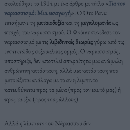
ακολούθησε το 1914 με ένα άρθρο με τίτλο «
Για τον
ναρκισσισμό: Μια εισαγωγή
». Ο Ότο Ρανκ
επισήμανε τη
ματαιοδοξία
και τη
μεγαλομανία
ως
πτυχές του ναρκισσισμού. Ο Φρόιντ συνέδεσε τον
ναρκισσισμό με τις
λιβιδινικές θεωρίες
γύρω από τις
ενστικτώδεις σεξουαλικές ορμές. Ο ναρκισσισμός,
υποστήριξε, δεν αποτελεί απαραίτητα μια ανώμαλη
ανθρώπινη κατάσταση, αλλά μια κατάσταση που
μετριάζεται ανάλογα με το αν η λίμπιντο
κατευθύνεται προς τα μέσα (προς τον εαυτό μας) ή
προς τα έξω (προς τους άλλους).
Αλλά η λίμπιντο του Νάρκισσου δεν