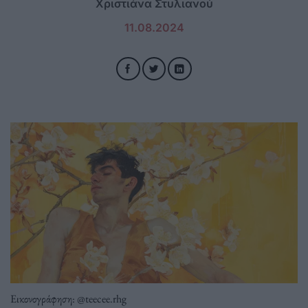
Χριστιάνα Στυλιανού
11.08.2024
Εικονογράφηση: @teecee.rhg