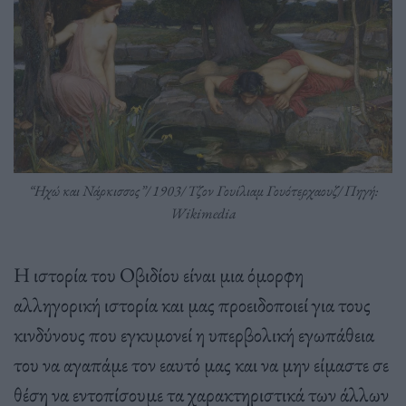
“Ηχώ και Νάρκισσος”/ 1903/ Τζον Γουίλιαμ Γουότερχαουζ/ Πηγή:
Wikimedia
Η ιστορία του Οβιδίου είναι μια όμορφη
αλληγορική ιστορία και μας προειδοποιεί για τους
κινδύνους που εγκυμονεί η υπερβολική εγωπάθεια
του να αγαπάμε τον εαυτό μας και να μην είμαστε σε
θέση να εντοπίσουμε τα χαρακτηριστικά των άλλων