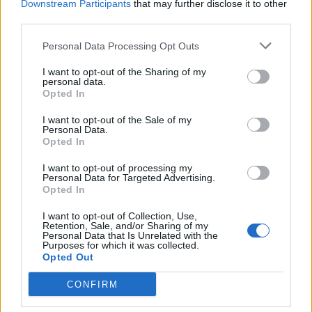
Downstream Participants
that may further disclose it to other
συγκρούονταν και θα πέθαιναν αυτοκρατορίες.
Ο
third parties.
κόσμος δεν θα ήταν ποτέ ξανά ο ίδιος
. Ο Φρόιντ θα
Personal Data Processing Opt Outs
παρείχε αυτή την πνευματική διαφώτιση ως μια
I want to opt-out of the Sharing of my
λιβιδινική σύγκρουση μεταξύ του
Έρωτα
και του
personal data.
Opted In
Πολιτισμού
, η οποία συμπυκνώνεται τέλεια στο
I want to opt-out of the Sale of my
μύθο του Νάρκισσου.
Personal Data.
Opted In
I want to opt-out of processing my
Personal Data for Targeted Advertising.
Ωστόσο, υπάρχει και η αγάπη που δεν τολμά να πει
Opted In
το όνομά της που εμπλέκεται στις αποφάσεις και τις
I want to opt-out of Collection, Use,
Retention, Sale, and/or Sharing of my
επιλογές που έκανε αυτός ο όμορφος νέος, ο
Personal Data that Is Unrelated with the
Purposes for which it was collected.
Νάρκισσος. Και υπάρχει και μια πιο σκοτεινή
Opted Out
πλευρά του μύθου που παρουσίασε ο
Όσκαρ
CONFIRM
Ουάιλντ
στην εκδοχή του για την προφητεία του