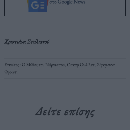
στο Google News
Χριστιάνα Στυλιανού
Ετικέτες :
Ο Μύθος του Νάρκισσου
,
Όσκαρ Ουάιλντ
,
Σίγκμουντ
Φρόιντ
.
Δείτε επίσης