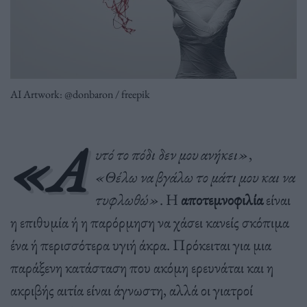
AI Artwork: @donbaron / freepik
«Α
υτό το πόδι δεν μου ανήκει»
,
«Θέλω να βγάλω το μάτι μου και να
τυφλωθώ»
. Η
αποτεμνοφιλία
είναι
η επιθυμία ή η παρόρμηση να χάσει κανείς σκόπιμα
ένα ή περισσότερα υγιή άκρα. Πρόκειται για μια
παράξενη κατάσταση που ακόμη ερευνάται και η
ακριβής αιτία είναι άγνωστη, αλλά οι γιατροί