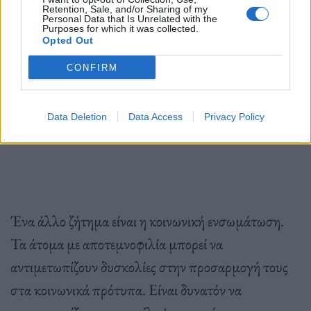
Retention, Sale, and/or Sharing of my
δυσκολίες.
Τα άτομα με αποτεμνοφιλία μπορεί να
Personal Data that Is Unrelated with the
Purposes for which it was collected.
αντιμετωπίζουν δυσκολίες με την εικόνα του
Opted Out
σώματος και την αποδοχή, μπορεί να δυσκολεύονται
CONFIRM
να προσαρμοστούν στα κοινωνικά πρότυπα και
μπορεί να χρειάζονται ένα δίκτυο υποστήριξης που
Data Deletion
Data Access
Privacy Policy
να τα κατανοεί
.
Ένα άλλο ζήτημα είναι η κοινωνική ενσωμάτωση.
Τα άτομα με αποτεμνοφιλία μπορεί να
αντιμετωπίζουν δυσκολίες στην προσαρμογή τους
στα κοινωνικά πρότυπα. Είναι δυνατόν να