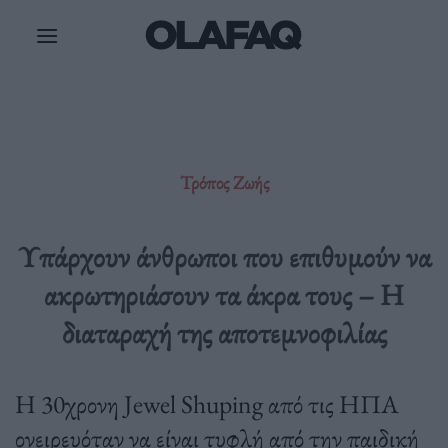
Μετάβαση
στο
περιεχόμενο
Τρόπος Ζωής
Υπάρχουν άνθρωποι που επιθυμούν να
ακρωτηριάσουν τα άκρα τους – Η
διαταραχή της αποτεμνοφιλίας
Η 30χρονη Jewel Shuping από τις ΗΠΑ
ονειρευόταν να είναι τυφλή από την παιδική