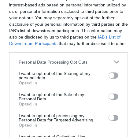
interest-based ads based on personal information utilized by
us or personal information disclosed to third parties prior to
Πώς ζουν αυτοί οι άνθρωποι;
your opt-out. You may separately opt-out of the further
disclosure of your personal information by third parties on the
Παρόλο που η ζωή των ατόμων με αποστενοφιλία
IAB’s list of downstream participants. This information may
also be disclosed by us to third parties on the
IAB’s List of
ποικίλλει ανάλογα με τις επιπτώσεις της πάθησης
Downstream Participants
that may further disclose it to other
και τις ατομικές εμπειρίες, υπάρχουν ορισμένα
third parties.
γενικά σημεία. Ένα από αυτά είναι οι
Personal Data Processing Opt Outs
συναισθηματικές δυσκολίες.
I want to opt-out of the Sharing of my
personal data.
Opted In
Όπως περιγράψαμε, η αποτεμνοφιλία εμφανίζεται
I want to opt-out of the Sale of my
Personal Data.
ως αποτέλεσμα των επιθυμιών και των
Opted In
παρορμήσεων ενός ατόμου που σχετίζονται με τη
I want to opt-out of processing my
Personal Data for Targeted Advertising.
σωματική ακεραιότητα. Αυτή η κατάσταση έχει τη
Opted In
δυνατότητα να προκαλέσει συναισθηματικές
I want to opt-out of Collection, Use,