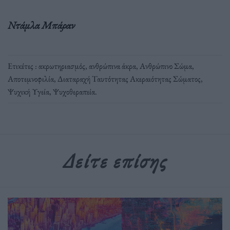
Ντάμλα Μπάραν
Ετικέτες :
ακρωτηριασμός
,
ανθρώπινα άκρα
,
Ανθρώπινο Σώμα
,
Αποτεμνοφιλία
,
Διαταραχή Ταυτότητας Ακεραιότητας Σώματος
,
Ψυχική Υγεία
,
Ψυχοθεραπεία
.
Δείτε επίσης