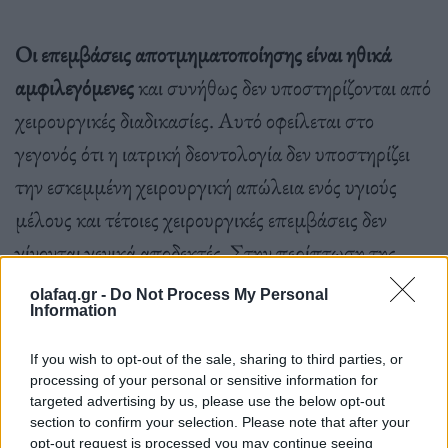
Οι επεμβάσεις αποτμηματοποίησης είναι ηθικά
αμφιλεγόμενες
και συνήθως δεν υποστηρίζονται από
χειρουργικές διαδικασίες. Αυτό οφείλεται στο
γεγονός ότι η ιατρική δεοντολογία δεν υποστηρίζει
την εσκεμμένη χειρουργική απώλεια ενός υγιούς
μέλους και τέτοιες χειρουργικές επεμβάσεις δεν
γίνονται γενικά αποδεκτές. Στην περίπτωση της
σκόπιμης απώλειας ενός άκρου μέσω χειρουργικής
olafaq.gr -
Do Not Process My Personal
Information
επέμβασης, αυτό μπορεί συχνά να επιτευχθεί μέσω
των λεγόμενων διαδικασιών «χειρουργικής
If you wish to opt-out of the sale, sharing to third parties, or
ακεραιότητας σώματος».
processing of your personal or sensitive information for
targeted advertising by us, please use the below opt-out
section to confirm your selection. Please note that after your
opt-out request is processed you may continue seeing