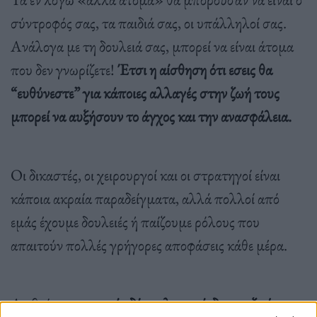
σύντροφός σας, τα παιδιά σας, οι υπάλληλοί σας.
Ανάλογα με τη δουλειά σας, μπορεί να είναι άτομα
που δεν γνωρίζετε!
Έτσι η αίσθηση ότι εσεις θα
“ευθύνεστε” για κάποιες αλλαγές στην ζωή τους
μπορεί να αυξήσουν το άγχος και την ανασφάλεια.
Οι δικαστές, οι χειρουργοί και οι στρατηγοί είναι
κάποια ακραία παραδείγματα, αλλά πολλοί από
εμάς έχουμε δουλειές ή παίζουμε ρόλους που
απαιτούν πολλές γρήγορες αποφάσεις κάθε μέρα.
Αν βρίσκεστε σε
μία δύσκολη περίοδο στη ζωή σας,