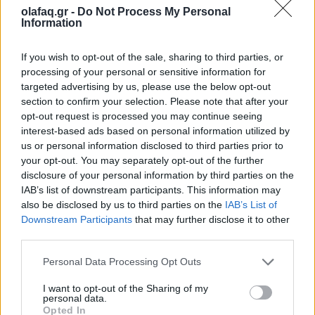
το μυαλό δεν έχει την ίδια άνεση να ξεχωρίσει την
olafaq.gr -
Do Not Process My Personal
Information
καταλληλότερη επιλογή. Επιπλέον η
αβεβαιότητα
παίζει επίσης πολύ σημαντικό ρόλο.
If you wish to opt-out of the sale, sharing to third parties, or
processing of your personal or sensitive information for
targeted advertising by us, please use the below opt-out
section to confirm your selection. Please note that after your
Σε μία περίοδο με αλλαγές και γενικότερες
opt-out request is processed you may continue seeing
interest-based ads based on personal information utilized by
δυσκολίες, οποιαδήποτε δική μας απόφαση φαντάζει
us or personal information disclosed to third parties prior to
ως τη σταγόνα που θα ξεχειλίσει το ποτήρι της
your opt-out. You may separately opt-out of the further
disclosure of your personal information by third parties on the
αποτυχίας. Πολλοί άνθρωποι αντιμετώπισαν
IAB’s list of downstream participants. This information may
κόπωση κατά τις πρώτες μέρες της πανδημίας
also be disclosed by us to third parties on the
IAB’s List of
Downstream Participants
that may further disclose it to other
COVID-19 επειδή δεν είχαμε πολλές πληροφορίες
third parties.
για τον ιό και δεν μπορούσαμε να γνωρίζουμε με
Personal Data Processing Opt Outs
βεβαιότητα ποιες συνέπειες θα είχαν οι επιλογές μας.
I want to opt-out of the Sharing of my
personal data.
Opted In