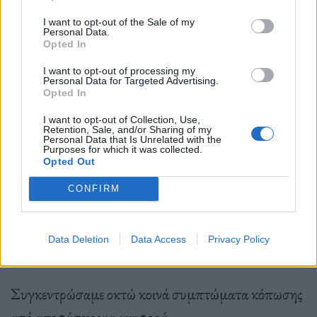
Επιρρεπείς στην κόπωση αποφάσεων είναι σαφώς
I want to opt-out of the Sale of my
Personal Data.
και όσοι έχουν τάσεις τελειομανίας.
Όταν θες να
Opted In
κάνεις τα πάντα τέλεια, είναι λογικό ότι κάθε
I want to opt-out of processing my
Personal Data for Targeted Advertising.
απόφαση μπορεί να σε εξαντλεί.
Opted In
I want to opt-out of Collection, Use,
Πώς εκδηλώνεται;
Retention, Sale, and/or Sharing of my
Personal Data that Is Unrelated with the
Purposes for which it was collected.
Ένα άτομο με κόπωση απόφασης μπορεί να
Opted Out
αισθάνεται κουρασμένο,
να έχει
εγκεφαλική ομίχλη
CONFIRM
ή να εμφανίσει άλλα σημεία ή συμπτώματα
σωματικής ή πνευματικής κόπωσης.
Data Deletion
Data Access
Privacy Policy
Συγκεντρώσαμε οκτώ κοινά συμπτώματα κόπωσης
από αποφάσεις για αναφορά.