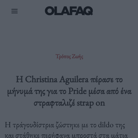
Μετάβαση
στο
περιεχόμενο
Τρόπος Ζωής
Η Christina Aguilera πέρασε το
μήνυμά της για το Pride μέσα από ένα
στραφταλιζέ strap on
Η τράγουδίστρια ζώστηκε με το dildo της
και στάθηκε περήφανα μπροστά στα μάτια