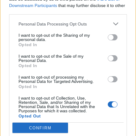
H Χtina, μοιράστηκε μέσω του προσωπικού της
Downstream Participants
that may further disclose it to other
λογαριασμού στο Instagram ένα μήνυμα για το
third parties.
μήνα υπερηφάνιας και τη συμμετοχή της στο LA
Personal Data Processing Opt Outs
Pride το οποίο έλεγε τα εξής: “To Pride, είναι η
I want to opt-out of the Sharing of my
μεγαλύτερη έκφραση της ελευθερίας και της
personal data.
Opted In
αυτοέκφρασης. Σημαίνει να ζείτε την καλύτερη ζωή
I want to opt-out of the Sale of my
σας δυνατά, χωρίς φόβο. Όλα αυτά είναι πράγματα
Personal Data.
Opted In
που πραγματικά σημαίνουν τα πάντα για μένα και
I want to opt-out of processing my
αποτελούσαν πάντα μέρος του μηνύματος και της
Personal Data for Targeted Advertising.
Opted In
μουσικής μου. Είμαι τόσο ευγνώμων και νιώθω ότι
I want to opt-out of Collection, Use,
με τιμά που έχω την αγάπη και την υποστήριξη της
Retention, Sale, and/or Sharing of my
Personal Data that Is Unrelated with the
LGBTQIA+ κοινότητας για 20+ χρόνια, και που
Purposes for which it was collected.
Opted Out
μπόρεσα να μοιραστώ αυτές τις στιγμές και να ζήσω
CONFIRM
κάποιες από τις φαντασιώσεις μου μαζί τους.Αυτό