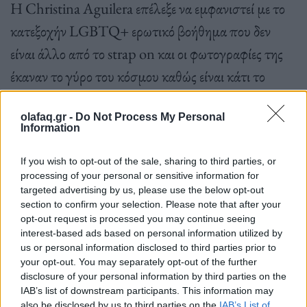
Η Christina Aguilera επέλεξε να εμφανιστεί με το
κατεξοχήν LGBTQ+ ερωτικό βοήθημα που δεν
είναι άλλο από το strap on και οι φωτογραφίες της
έκαναν το γύρο του κόσμου καθώς είναι κάτι το
οποίο δεν έχουμε ξαναδεί on stage από star του
olafaq.gr -
Do Not Process My Personal
βεληνεκούς της. Κατατάχθηκε έτσι ανάμεσα στις
Information
πλέον πρωτοποριακές καλλιτέχνιδες οι οποίες
If you wish to opt-out of the sale, sharing to third parties, or
τόλμησαν να υιοθετήσουν την LGBTQ+
processing of your personal or sensitive information for
κουλτούρα υμνώντας την μέσα και από τις
targeted advertising by us, please use the below opt-out
section to confirm your selection. Please note that after your
ενδυματολογικές της επιλογές.
opt-out request is processed you may continue seeing
interest-based ads based on personal information utilized by
us or personal information disclosed to third parties prior to
your opt-out. You may separately opt-out of the further
disclosure of your personal information by third parties on the
IAB’s list of downstream participants. This information may
also be disclosed by us to third parties on the
IAB’s List of