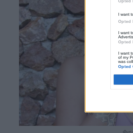
Opted 
I want t
Opted 
I want 
Advertis
Opted 
I want t
of my P
was col
Opted 
Φωτ.: