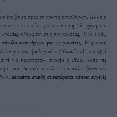
σαν ένα βήμα προς τη σωστή κατεύθυνση. Αλλά η
 των καταπιεστικών προτύπων ομορφιάς χάρη στο
ει υποψίες. Όπως τόνισε η συγγραφέας,
Rian Phin
,
 σύνολο απαιτήσεων για τις γυναίκες.
Η φυσική
πλέον για ένα “βιολογικό κεφάλαιο”. «Η ομορφιά
 αντί για ικανότητα», έγραψε η Phin, «από τις
άσαμε στις φυσικές κοπέλες που απλά ξύπνησαν
 Phin,
ευνοείται επειδή συνεπάγεται κάποιο εγγενές