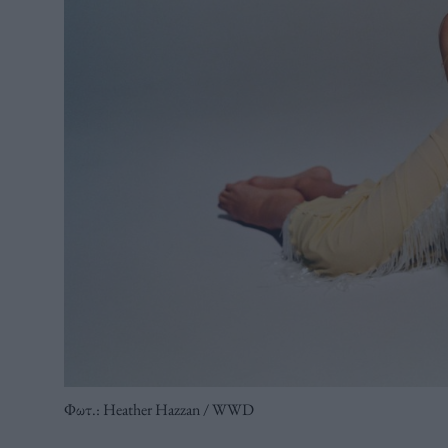
Φωτ.: Heather Hazzan / WWD