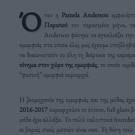
Ό
ταν η
Pamela Anderson
εμφανίστ
Παρισιού
τον περασμένο μήνα, τα
Anderson φάνηκε να αγκαλιάζει την 
ομορφιάς στα οποία όλες μας έχουμε υποβληθεί
να διαιωνιστούν σε όλη τη διάρκεια της καριέ
κίνημα στον χώρο της ομορφιάς
, το οποίο κερδ
“φυσική” ομορφιά κυριαρχεί.
Η βιομηχανία της ομορφιάς και της μόδας έχει
2016-2017
κυριαρχούσε το έντονο, full glam β
μόδα έχει αλλάξει. Τα πολύ καλυπτικά foundat
οι βαριές σκιές ματιών είναι out. Τη θέση τους