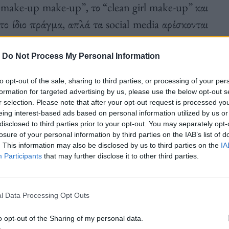
o make-up make-up”, το “clean girl make-up” και
ι το ίδιο πράγμα, απλά τα social media αρέσκονται
ό).
-
Do Not Process My Personal Information
to opt-out of the sale, sharing to third parties, or processing of your per
formation for targeted advertising by us, please use the below opt-out s
ητώντας
να αφαιρέσουν τα fillers τους
, επιδιώκοντας
r selection. Please note that after your opt-out request is processed y
eing interest-based ads based on personal information utilized by us or
ουν αμέτρητα βίντεο με ανθρώπους που επαινούν
disclosed to third parties prior to your opt-out. You may separately opt-
losure of your personal information by third parties on the IAB’s list of
 έως καθόλου μακιγιάζ, με λεζάντες όπως «η φυσική
. This information may also be disclosed by us to third parties on the
IA
Participants
that may further disclose it to other third parties.
l Data Processing Opt Outs
o opt-out of the Sharing of my personal data.