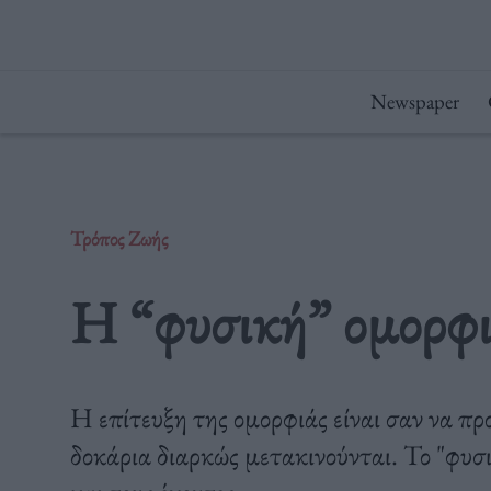
Μετάβαση
στο
περιεχόμενο
Newspaper
Τρόπος Ζωής
Η “φυσική” ομορφιά
Η επίτευξη της ομορφιάς είναι σαν να πρ
δοκάρια διαρκώς μετακινούνται. Το "φυσι