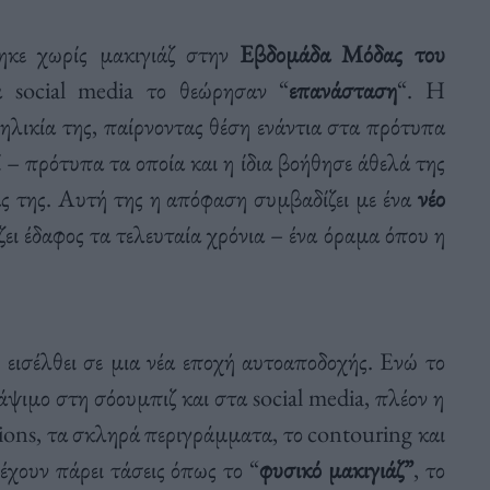
ηκε χωρίς μακιγιάζ στην
Εβδομάδα Μόδας του
 social media το θεώρησαν “
επανάσταση
“. Η
ηλικία της, παίρνοντας θέση ενάντια στα πρότυπα
 – πρότυπα τα οποία και η ίδια βοήθησε άθελά της
ρας της. Αυτή της η απόφαση συμβαδίζει με ένα
νέο
ίζει έδαφος τα τελευταία χρόνια – ένα όραμα όπου η
 εισέλθει σε μια νέα εποχή αυτοαποδοχής. Ενώ το
άψιμο στη σόουμπιζ και στα social media, πλέον η
ions, τα σκληρά περιγράμματα, το contouring και
 έχουν πάρει τάσεις όπως το “
φυσικό μακιγιάζ”
, το