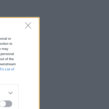
sonal or
ection to
ou may
 personal
out of the
 downstream
B’s List of