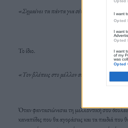
Opted 
«Σημαίνει τα πάντα για σένα»
I want t
Opted 
I want 
Advertis
Opted 
Το ίδιο.
I want t
of my P
was col
Opted 
«Τον βλέπεις στο μέλλον σου»
Όταν φαντασιώνεσαι τη μελλοντική σου δουλειά
καναπέδες που θα αγοράσεις και τα παιδιά που θ