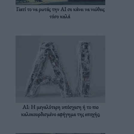
Γιατί το να ρωτάς την AI σε κάνει να νιώθεις
τόσο καλά
AI: Η μεγαλύτερη υπόσχεση ή το πιο
καλοκουρδισμένο αφήγημα της εποχής;