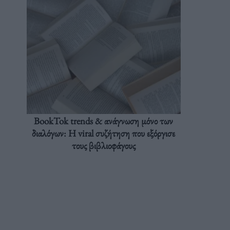
BookTok trends & ανάγνωση μόνο των
διαλόγων: Η viral συζήτηση που εξόργισε
τους βιβλιοφάγους