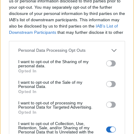
us or personal information disclosed to third parties prior to
φθηνό φωτοτυπικό κέντρο σε καλή ποιότητα
your opt-out. You may separately opt-out of the further
disclosure of your personal information by third parties on the
χαρτιού (γύρω από την περιοχή των Εξαρχείων
IAB’s list of downstream participants. This information may
also be disclosed by us to third parties on the
IAB’s List of
γενικότερα έχουν αρκετά καλές τιμές). Επίσης στις
Downstream Participants
that may further disclose it to other
ΣΣαββατιάτικες υπαίθριες αγορές στο
third parties.
Μοναστηράκι και στα γύρω παλαιοπωλεία μπορείτε
Personal Data Processing Opt Outs
να βρείτε αρκετά φθηνές κορνίζες και μπορείτε να τις
I want to opt-out of the Sharing of my
βάψετε σε διαφορετικά χρώματα χρησιμοποιώντας
personal data.
Opted In
δείγματα χρωμάτων από ένα κατάστημα με είδη
I want to opt-out of the Sale of my
σιδηρικών. Αντί να ξεφυλλίζετε τις φωτογραφίες της
Personal Data.
Opted In
οικογένειας και των φίλων σας στα μέσα κοινωνικής
I want to opt-out of processing my
δικτύωσης -που μερικές φορές μπορεί να σας κάνουν
Personal Data for Targeted Advertising.
Opted In
να νιώθετε πιο μόνοι- μπορείτε να κρεμάσετε τις
I want to opt-out of Collection, Use,
εκτυπωμένες φωτογραφίες σε μια σειρά από
Retention, Sale, and/or Sharing of my
Personal Data that Is Unrelated with the