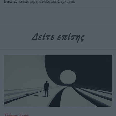
Ετικέτες :
διακόσμηση
,
υπνοδωμάτιό
,
χρηματα
.
Δείτε επίσης
Τρόπος Ζωής