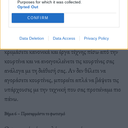
φωτάκια ή σημαιάκια.
Purposes for which it was collected.
Opted Out
Βήμα 5 – Προσθέστε Κουρτίνες
CONFIRM
Με μια απλή κουρτίνα πίσω από το κρεβάτι θα
Data Deletion
Data Access
Privacy Policy
αλλάξει εντελώς ο χώρος σας. Μάλιστα μπορείτε να
κρεμάσετε κανονικά και έργα τέχνης πίσω από την
κουρτίνα και να ανοιγοκλείνετε τις κουρτίνες σας
ανάλογα με τη διάθεσή σας. Αν δεν θέλετε να
αγοράσετε κουρτίνες, μπορείτε απλά να βάψετε τις
υπάρχουσες με την τεχνική που σας προτείναμε πιο
πάνω.
Βήμα 6 – Προσαρμόστε το φωτισμό