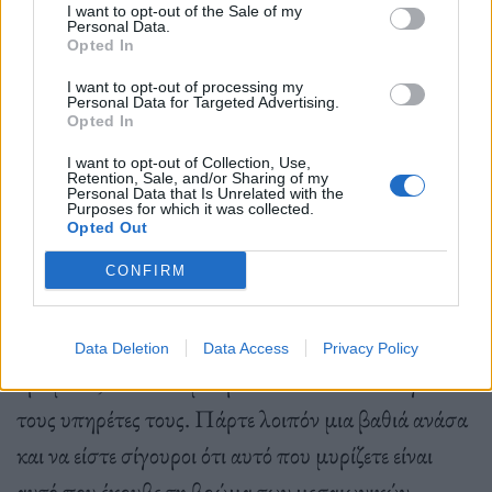
εξακολουθούσαν να προσβάλλονται από μια
I want to opt-out of the Sale of my
Personal Data.
πανσπερμία μυρωδιών από το δρόμο – ένα ισχυρό
Opted In
μείγμα ανθρώπινων και ζωικών περιττωμάτων και
I want to opt-out of processing my
σωματικών οσμών. Σύμφωνα με έρευνες, αποτελεί
Personal Data for Targeted Advertising.
Opted In
παρανόηση η άποψη ότι οι άνθρωποι στον
I want to opt-out of Collection, Use,
Μεσαίωνα δεν έκαναν μπάνιο – έκαναν μπάνιο,
Retention, Sale, and/or Sharing of my
Personal Data that Is Unrelated with the
Purposes for which it was collected.
απλώς δεν έκανε και πολλά για να μετριάσει την
Opted Out
υπερισχύουσα δυσοσμία.
CONFIRM
Οι βασιλείς ήταν τυχεροί που είχαν πρόσβαση σε
Data Deletion
Data Access
Privacy Policy
αρώματα, αλλά δεν μπορεί να ειπωθεί το ίδιο για
τους υπηρέτες τους. Πάρτε λοιπόν μια βαθιά ανάσα
και να είστε σίγουροι ότι αυτό που μυρίζετε είναι
αυτό που έκρυβε τη βρώμα των μεσαιωνικών