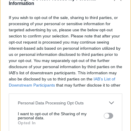
Information
χώροι και γεμάτοι ζώα, και δεύτερον, επειδή με αυτόν
τον τρόπο, οι άνθρωποι μπορούσαν να περπατούν
If you wish to opt-out of the sale, sharing to third parties, or
κάτω από αυτούς τους προεξέχοντες δεύτερους
processing of your personal or sensitive information for
targeted advertising by us, please use the below opt-out
ορόφους.
section to confirm your selection. Please note that after your
opt-out request is processed you may continue seeing
interest-based ads based on personal information utilized by
us or personal information disclosed to third parties prior to
Αν αυτοί οι άνθρωποι τύχαινε να περπατήσουν πολύ
your opt-out. You may separately opt-out of the further
κοντά στην άκρη αυτών των προεξοχών, κινδύνευαν
disclosure of your personal information by third parties on the
IAB’s list of downstream participants. This information may
να καταλήξουν με «έναν εκπληκτικό styling στα
also be disclosed by us to third parties on the
IAB’s List of
Downstream Participants
that may further disclose it to other
μαλλιά τους.
third parties.
Personal Data Processing Opt Outs
Αλλά ακόμη και αν τα μαλλιά τους παρέμεναν
I want to opt-out of the Sharing of my
personal data.
απαλλαγμένα από ούρα και περιττώματα,
Opted In