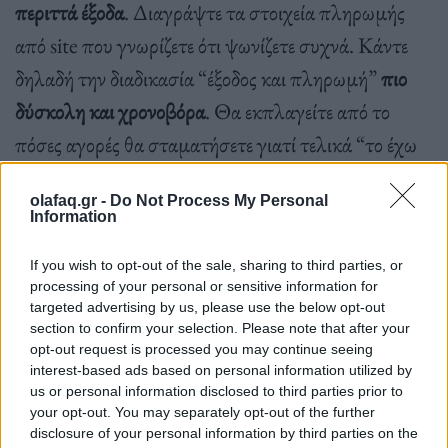
περιττά έξοδα
. Διαγράψτε τα στοιχεία πληρωμής
από site που γνωρίζετε ότι ψωνίζετε συχνά. Κάντε
δηλαδή την διαδικασία “έξοδος και πληρωμή”
πιο
δύσκολη και χρονοβόρα
. Θα εκπλαγείτε από το
πόσες αγορές θα σταματήσετε γιατί τελικά “το έχω
ανάγκη αυτό τώρα;’ Ή, καταργήστε την εγγραφή
olafaq.gr -
Do Not Process My Personal
σας από διαφημιστικά μηνύματα ηλεκτρονικού
Information
ταχυδρομείου ή μηνύματα, εάν σας παρασύρουν σε
If you wish to opt-out of the sale, sharing to third parties, or
αγορές.
processing of your personal or sensitive information for
targeted advertising by us, please use the below opt-out
section to confirm your selection. Please note that after your
opt-out request is processed you may continue seeing
interest-based ads based on personal information utilized by
Μαγειρέψτε στο σπίτι – μειώστε τους καφέδες από έξω
us or personal information disclosed to third parties prior to
your opt-out. You may separately opt-out of the further
Το φαγητό έξω μπορεί να είναι εύκολη λύση, αλλά
disclosure of your personal information by third parties on the