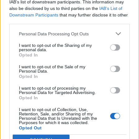
IAB’s list of downstream participants. This information may
είναι και
ακριβή.
Το μαγείρεμα στο σπίτι όχι μόνο
also be disclosed by us to third parties on the
IAB’s List of
εξοικονομεί χρήματα αλλά σας επιτρέπει επίσης να
Downstream Participants
that may further disclose it to other
third parties.
κάνετε πιο υγιεινές επιλογές.
Προγραμματίστε τα
Personal Data Processing Opt Outs
γεύματά σας, κάντε μια λίστα αγορών και ετοιμάστε
I want to opt-out of the Sharing of my
φαγητό σε ταπεράκια για να μεγιστοποιήσετε την
personal data.
Opted In
εξοικονόμηση πόρων.
I want to opt-out of the Sale of my
Personal Data.
Opted In
Το ίδιο ισχύει και με τους καφέδες.
Αν πίνετε δύο
I want to opt-out of processing my
καφέδες τη μέρα, και οι 2 είναι από καφετέρια από
Personal Data for Targeted Advertising.
Opted In
έξω, τότε σπαταλάτε περίπου 100 ευρω το μήνα
I want to opt-out of Collection, Use,
(υπολογίζοντας μόνο τις εργάσιμες μέρες). Σχεδόν
Retention, Sale, and/or Sharing of my
Personal Data that Is Unrelated with the
κάθε γραφείο έχει καφετιέρα. Πάρτε κάψουλες,
Purposes for which it was collected.
Opted Out
μπρίκια, και συσκευή για αφρόγαλα. Μειώστε τα