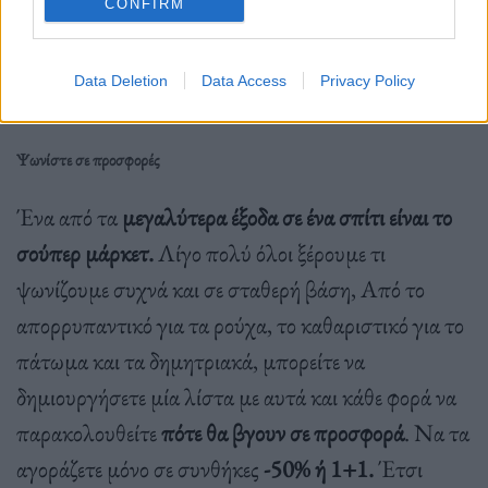
CONFIRM
ημερήσια κόστη σας απλά φτιάχνοντας καφέ στο
σπίτι ή στη δουλειά.
Data Deletion
Data Access
Privacy Policy
Ψωνίστε σε προσφορές
Ένα από τα
μεγαλύτερα έξοδα σε ένα σπίτι είναι το
σούπερ μάρκετ.
Λίγο πολύ όλοι ξέρουμε τι
ψωνίζουμε συχνά και σε σταθερή βάση, Από το
απορρυπαντικό για τα ρούχα, το καθαριστικό για το
πάτωμα και τα δημητριακά, μπορείτε να
δημιουργήσετε μία λίστα με αυτά και κάθε φορά να
παρακολουθείτε
πότε θα βγουν σε προσφορά
. Να τα
αγοράζετε μόνο σε συνθήκες
-50% ή 1+1.
Έτσι