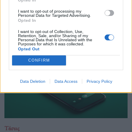
21.04.26
I want to opt-out of processing my
Personal Data for Targeted Advertising.
Κάποτε τα παιδιά μεγάλωναν με οικογενειακά άλμπουμ. Τώρα
Opted In
μεγαλώνουν με analytics, χορηγούς και stories. Η αθωότητα
απέκτησε ring light και το πρώτο κλάμα πιθανότατα έχει ήδη
I want to opt-out of Collection, Use,
Retention, Sale, and/or Sharing of my
ανέβει σε 4K.
Personal Data that Is Unrelated with the
Purposes for which it was collected.
Opted Out
CONFIRM
Data Deletion
Data Access
Privacy Policy
Τάσεις