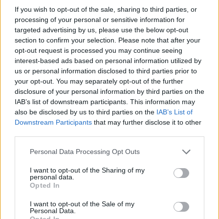
Η αλήθεια δοκιμάζεται, ποια αναχώματα οφείλουμε να
If you wish to opt-out of the sale, sharing to third parties, or
δημιουργήσουμε για να μη μας παρασύρει η λαίλαπα του
processing of your personal or sensitive information for
ψηφιακού πολέμου.
targeted advertising by us, please use the below opt-out
section to confirm your selection. Please note that after your
opt-out request is processed you may continue seeing
interest-based ads based on personal information utilized by
us or personal information disclosed to third parties prior to
your opt-out. You may separately opt-out of the further
disclosure of your personal information by third parties on the
IAB’s list of downstream participants. This information may
also be disclosed by us to third parties on the
IAB’s List of
Downstream Participants
that may further disclose it to other
third parties.
Personal Data Processing Opt Outs
I want to opt-out of the Sharing of my
Τάσεις
personal data.
Opted In
Όταν η παιδική ηλικία γίνεται content
strategy
I want to opt-out of the Sale of my
Personal Data.
Opted In