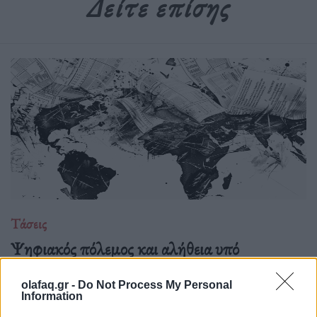
Δείτε επίσης
Τάσεις
Ψηφιακός πόλεμος και αλήθεια υπό
πολιορκία
olafaq.gr -
Do Not Process My Personal
04.05.26
Information