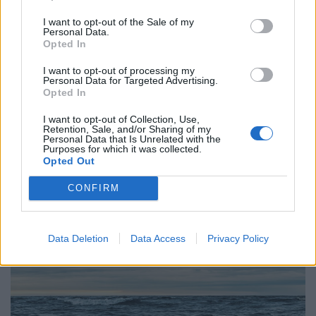
I want to opt-out of the Sale of my
Personal Data.
Περιβάλλον
Opted In
Αναπνέεις; Κακό για τα κόκαλά σου
I want to opt-out of processing my
Personal Data for Targeted Advertising.
Opted In
21.03.26
I want to opt-out of Collection, Use,
Νέα έρευνα λέει ότι το CO2 δεν καταστρέφει μόνο τον
Retention, Sale, and/or Sharing of my
Personal Data that Is Unrelated with the
πλανήτη, τρώει αργά και τα κόκαλά μας. Ωραία, τουλάχιστον
Purposes for which it was collected.
Opted Out
θα φύγουμε πιο ανάλαφροι.
CONFIRM
Data Deletion
Data Access
Privacy Policy