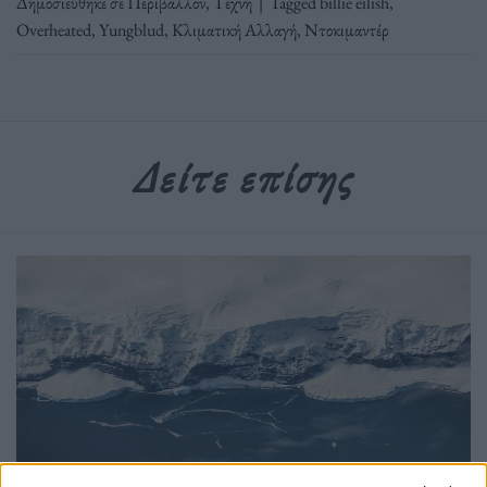
Δημοσιεύθηκε σε
Περιβάλλον
,
Τέχνη
|
Tagged
billie eilish
,
Overheated
,
Yungblud
,
Κλιματική Αλλαγή
,
Ντοκιμαντέρ
Δείτε επίσης