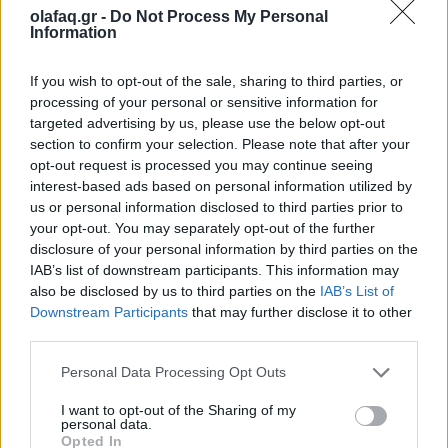
olafaq.gr -
Do Not Process My Personal
Περιβάλλον
Information
Η Ανταρκτική καταρρέει
If you wish to opt-out of the sale, sharing to third parties, or
25.05.26
processing of your personal or sensitive information for
targeted advertising by us, please use the below opt-out
Ο παγετώνας Thwaites στην Ανταρκτική, γνωστός και ως
section to confirm your selection. Please note that after your
“Doomsday Glacier”, φαίνεται πως βρίσκεται πλέον ένα
opt-out request is processed you may continue seeing
βήμα πριν από τη διάλυση, με τους επιστήμονες να
interest-based ads based on personal information utilized by
us or personal information disclosed to third parties prior to
προειδοποιούν για αλυσιδωτές επιπτώσεις στην
your opt-out. You may separately opt-out of the further
disclosure of your personal information by third parties on the
IAB’s list of downstream participants. This information may
also be disclosed by us to third parties on the
IAB’s List of
Downstream Participants
that may further disclose it to other
third parties.
Personal Data Processing Opt Outs
I want to opt-out of the Sharing of my
personal data.
Opted In