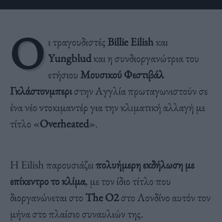
Ο
ι τραγουδιστές
Billie Eilish
και
Yungblud
και η συνδιοργανώτρια του
ετήσιου
Μουσικού Φεστιβάλ
Γκλάστονμπερι
στην Αγγλία πρωταγωνιστούν σε
ένα νέο ντοκιμαντέρ για την κλιματική αλλαγή με
τίτλο «
Overheated
».
Η Eilish παρουσιάζει
πολυήμερη εκδήλωση με
επίκεντρο το κλίμα
, με τον ίδιο τίτλο που
διοργανώνεται στο
The O2
στο Λονδίνο αυτόν τον
μήνα στο πλαίσιο συναυλιών της.