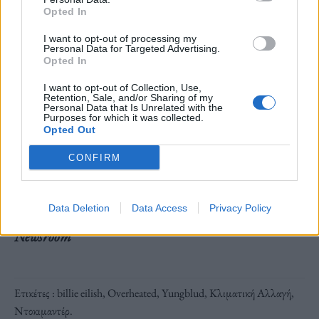
Opted In
ΑΠΕ-ΜΠΕ
I want to opt-out of processing my
Personal Data for Targeted Advertising.
Opted In
I want to opt-out of Collection, Use,
Retention, Sale, and/or Sharing of my
Personal Data that Is Unrelated with the
Ακολουθήστε το OLAFAQ
Purposes for which it was collected.
Opted Out
στο Google News
CONFIRM
Data Deletion
Data Access
Privacy Policy
Newsroom
Ετικέτες :
billie eilish
,
Overheated
,
Yungblud
,
Κλιματική Αλλαγή
,
Ντοκιμαντέρ
.