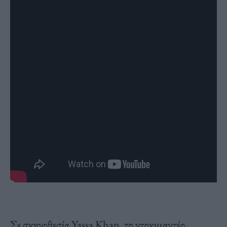
Σε σκηνοθεσία Yassa Khan, το ντοκιμαντέρ