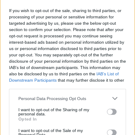
κλιματικής αλλαγής
:
οι κοινότητες αυτόχθονων
If you wish to opt-out of the sale, sharing to third parties, or
στον Αμαζόνιο και στη Λαπωνία
.
processing of your personal or sensitive information for
targeted advertising by us, please use the below opt-out
section to confirm your selection. Please note that after your
opt-out request is processed you may continue seeing
«Μέσω της βαθιάς γνώσης τους για το
interest-based ads based on personal information utilized by
περιβάλλον,
οι αυτόχθονες κοινότητες έχουν
us or personal information disclosed to third parties prior to
your opt-out. You may separately opt-out of the further
αναπτύξει μια ανεκτίμητη κατανόηση του φυσικού
disclosure of your personal information by third parties on the
IAB’s list of downstream participants. This information may
κόσμου
, η οποία τους έχει δώσει
την πιο ισχυρή
also be disclosed by us to third parties on the
IAB’s List of
σχέση με το περιβάλλον που γνωρίζουμε σήμερα
–
Downstream Participants
that may further disclose it to other
third parties.
και την κατανόηση του τρόπου διαχείρισης των
προκλήσεων που αντιμετωπίζουμε αυτήν τη
Personal Data Processing Opt Outs
στιγμή» αναφέρεται στην περίληψη.
I want to opt-out of the Sharing of my
personal data.
Opted In
I want to opt-out of the Sale of my
Personal Data.