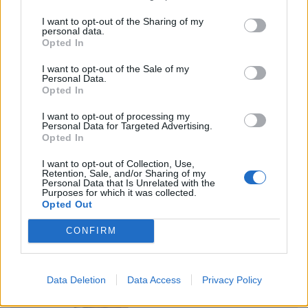
I want to opt-out of the Sharing of my
personal data.
Opted In
Ελλάδα
I want to opt-out of the Sale of my
Personal Data.
Παραλύει η χώρα από τη 24ωρη απεργία
Opted In
ΓΣΕΕ και ΑΔΕΔΥ ενάντια στο νέο εργασιακό
I want to opt-out of processing my
νομοσχέδιο
Personal Data for Targeted Advertising.
Opted In
01.10.25
I want to opt-out of Collection, Use,
Retention, Sale, and/or Sharing of my
Δημόσιοι υπάλληλοι, γιατροί, εκπαιδευτικοί, δικαστικοί
Personal Data that Is Unrelated with the
Purposes for which it was collected.
υπάλληλοι, ταξιτζήδες και ναυτεργάτες συμμετέχουν στη
Opted Out
σημερινή πανελλαδική κινητοποίηση, που μπλοκάρει
CONFIRM
μεταφορές και υπηρεσίες. Στο επίκεντρο των
Data Deletion
Data Access
Privacy Policy