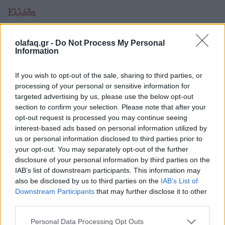
Ελλάδα
Ώρα να μπερδευτούμε ξανά: Γυρίζουμε τα
ρολόγια μία ώρα πίσω γιατί… έτσι συνηθίσαμε
olafaq.gr -
Do Not Process My Personal
Information
16.10.25
If you wish to opt-out of the sale, sharing to third parties, or
Την Κυριακή 26 Οκτωβρίου, στις 04:00 τα ξημερώματα, θα
processing of your personal or sensitive information for
ξαναζήσουμε το πιο παράλογο ευρωπαϊκό ραντεβού με τον
targeted advertising by us, please use the below opt-out
section to confirm your selection. Please note that after your
χρόνο: θα γυρίσουμε τα ρολόγια μας πίσω μία ώρα, για να
opt-out request is processed you may continue seeing
"εξοικονομήσουμε ενέργεια".
interest-based ads based on personal information utilized by
us or personal information disclosed to third parties prior to
your opt-out. You may separately opt-out of the further
disclosure of your personal information by third parties on the
IAB’s list of downstream participants. This information may
also be disclosed by us to third parties on the
IAB’s List of
Downstream Participants
that may further disclose it to other
third parties.
Personal Data Processing Opt Outs