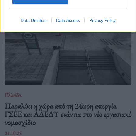
"εξοικονομήσουμε ενέργεια".
Data Deletion
Data Access
Privacy Policy
Ελλάδα
Παραλύει η χώρα από τη 24ωρη απεργία
ΓΣΕΕ και ΑΔΕΔΥ ενάντια στο νέο εργασιακό
νομοσχέδιο
01.10.25