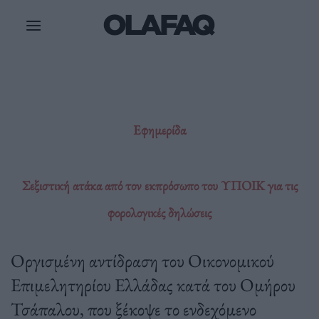
Μετάβαση
στο
περιεχόμενο
Εφημερίδα
Σεξιστική ατάκα από τον εκπρόσωπο του ΥΠΟΙΚ για τις
φορολογικές δηλώσεις
Οργισμένη αντίδραση του Οικονομικού
Επιμελητηρίου Ελλάδας κατά του Ομήρου
Τσάπαλου, που ξέκοψε το ενδεχόμενο