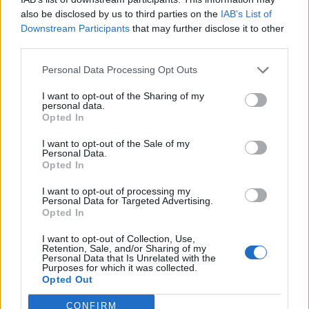
also be disclosed by us to third parties on the
IAB’s List of
Downstream Participants
that may further disclose it to other
third parties.
Personal Data Processing Opt Outs
I want to opt-out of the Sharing of my
personal data.
Opted In
I want to opt-out of the Sale of my
Personal Data.
Ελλάδα
Opted In
Ώρα να μπερδευτούμε ξανά: Γυρίζουμε τα
I want to opt-out of processing my
Personal Data for Targeted Advertising.
ρολόγια μία ώρα πίσω γιατί… έτσι συνηθίσαμε
Opted In
16.10.25
I want to opt-out of Collection, Use,
Retention, Sale, and/or Sharing of my
Personal Data that Is Unrelated with the
Την Κυριακή 26 Οκτωβρίου, στις 04:00 τα ξημερώματα, θα
Purposes for which it was collected.
Opted Out
ξαναζήσουμε το πιο παράλογο ευρωπαϊκό ραντεβού με τον
χρόνο: θα γυρίσουμε τα ρολόγια μας πίσω μία ώρα, για να
CONFIRM