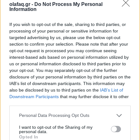
olafaq.gr -
Do Not Process My Personal
στους στόχους σου
Information
27.07.26
If you wish to opt-out of the sale, sharing to third parties, or
processing of your personal or sensitive information for
Από τη δημιουργία σταθερής ρουτίνας μέχρι τη μείωση των
targeted advertising by us, please use the below opt-out
περισπασμών, η αυτοπειθαρχία είναι το κλειδί για τη συνέπεια,
section to confirm your selection. Please note that after your
την προσωπική ανάπτυξη και την επίτευξη κάθε σημαντικού
opt-out request is processed you may continue seeing
στόχου.
interest-based ads based on personal information utilized by
us or personal information disclosed to third parties prior to
your opt-out. You may separately opt-out of the further
disclosure of your personal information by third parties on the
IAB’s list of downstream participants. This information may
also be disclosed by us to third parties on the
IAB’s List of
Downstream Participants
that may further disclose it to other
third parties.
Personal Data Processing Opt Outs
I want to opt-out of the Sharing of my
personal data.
Opted In