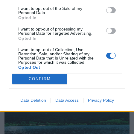
Τρόπος Ζωής
I want to opt-out of the Sale of my
Personal Data.
Opted In
Η πιο σπάνια ανθρώπινη τέχνη σήμερα είναι
να ακούς
I want to opt-out of processing my
Personal Data for Targeted Advertising.
Opted In
27.07.26
I want to opt-out of Collection, Use,
Η αποξένωση της σύγχρονης ζωής δεν γεννιέται μόνο από τη
Retention, Sale, and/or Sharing of my
Personal Data that Is Unrelated with the
μοναξιά, αλλά και από την απουσία ανθρώπων που μπορούν
Purposes for which it was collected.
πραγματικά να ακούσουν χωρίς να κρίνουν.
Opted Out
CONFIRM
Data Deletion
Data Access
Privacy Policy